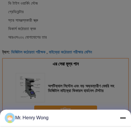
ভি টাইপ ওয়ার্কিং স্টেজ
গ্রেডিয়েন্টার
স্তর সামঞ্জস্যকারী স্ক্রু
ভিকার্স কঠোরতা ব্লক
আরএস২৩২ যোগাযোগের তার
ডিজিটাল কঠোরতা পরীক্ষক
মাইক্রো কঠোরতা পরীক্ষার মেশিন
ট্যাগ:
,
এর সেরা মূল্য পান
অপটিক্যাল সিস্টেম এবং বড় অভ্যন্তরীণ মেমরি সহ
ডিজিটাল মাইক্রো ভিকারস হার্ডনেস টেস্টার
চালিয়ে
Mr. Henry Wong
পরিমাপকারী যন্ত্র
অধিক