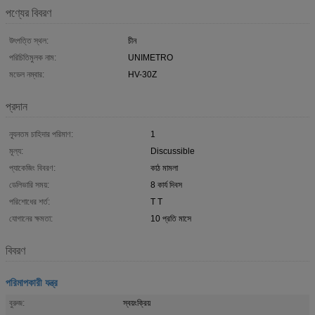
পণ্যের বিবরণ
উৎপত্তি স্থল:
চীন
পরিচিতিমুলক নাম:
UNIMETRO
মডেল নম্বার:
HV-30Z
প্রদান
ন্যূনতম চাহিদার পরিমাণ:
1
মূল্য:
Discussible
প্যাকেজিং বিবরণ:
কাঠ মামলা
ডেলিভারি সময়:
8 কার্য দিবস
পরিশোধের শর্ত:
T T
যোগানের ক্ষমতা:
10 প্রতি মাসে
বিবরণ
পরিমাপকারী যন্ত্র
বুরুজ:
স্বয়ংক্রিয়