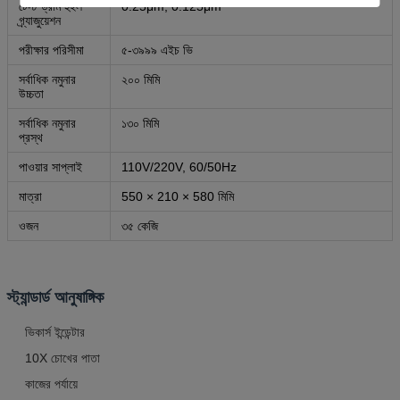
টেস্ট ড্রাম হুইল
0.25μm, 0.125μm
গ্র্যাজুয়েশন
পরীক্ষার পরিসীমা
৫-৩৯৯৯ এইচ ভি
সর্বাধিক নমুনার
২০০ মিমি
উচ্চতা
সর্বাধিক নমুনার
১৩০ মিমি
প্রস্থ
পাওয়ার সাপ্লাই
110V/220V, 60/50Hz
মাত্রা
550 × 210 × 580 মিমি
ওজন
৩৫ কেজি
স্ট্যান্ডার্ড আনুষাঙ্গিক
ভিকার্স ইন্ডেন্টার
10X চোখের পাতা
কাজের পর্যায়ে