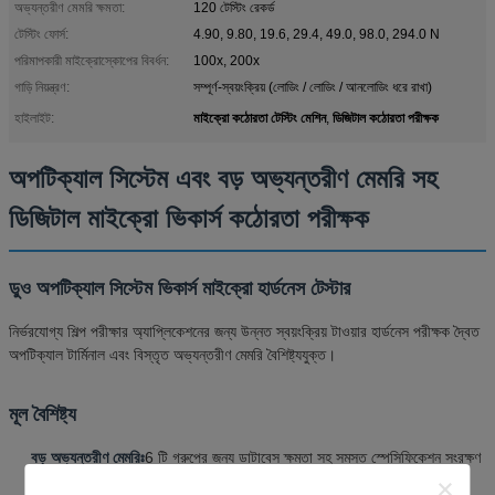
অভ্যন্তরীণ মেমরি ক্ষমতা:
120 টেস্টিং রেকর্ড
টেস্টিং ফোর্স:
4.90, 9.80, 19.6, 29.4, 49.0, 98.0, 294.0 N
পরিমাপকারী মাইক্রোস্কোপের বিবর্ধন:
100x, 200x
গাড়ি নিয়ন্ত্রণ:
সম্পূর্ণ-স্বয়ংক্রিয় (লোডিং / লোডিং / আনলোডিং ধরে রাখা)
মাইক্রো কঠোরতা টেস্টিং মেশিন
ডিজিটাল কঠোরতা পরীক্ষক
হাইলাইট:
,
অপটিক্যাল সিস্টেম এবং বড় অভ্যন্তরীণ মেমরি সহ
ডিজিটাল মাইক্রো ভিকার্স কঠোরতা পরীক্ষক
ডুও অপটিক্যাল সিস্টেম ভিকার্স মাইক্রো হার্ডনেস টেস্টার
নির্ভরযোগ্য শিল্প পরীক্ষার অ্যাপ্লিকেশনের জন্য উন্নত স্বয়ংক্রিয় টাওয়ার হার্ডনেস পরীক্ষক দ্বৈত
অপটিক্যাল টার্মিনাল এবং বিস্তৃত অভ্যন্তরীণ মেমরি বৈশিষ্ট্যযুক্ত।
মূল বৈশিষ্ট্য
বড় অভ্যন্তরীণ মেমরিঃ
6 টি গ্রুপের জন্য ডাটাবেস ক্ষমতা সহ সমস্ত স্পেসিফিকেশন সংরক্ষণ
করুন, প্রতিটিতে 20 টি রেকর্ড রয়েছে