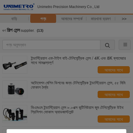
Unimetro Precision Machinery Co., Ltd
বাড়ি
পণ্য
আমাদের সম্পর্কে
কারখানা ভ্রমণ
>>
শিল্প লেন্স
গুণ
supplier.
(13)
ইন্ডাস্ট্রিয়াল এফ-টাইপ বাই-টেলিসেন্ট্রিক লেন্স / 4K এবং 8K ক্যামেরার
সাথে সামঞ্জস্যপূর্ণ
আমাদের সাথে
যোগাযোগ করুন
অটোমেশন মেশিন ভিশনের জন্য টেলিসেন্ট্রিক ইন্ডাস্ট্রিয়াল লেন্স, ৫৫ মিমি
ফোকাল দৈর্ঘ্য
আমাদের সাথে
যোগাযোগ করুন
ভিএমএম ইন্ডাস্ট্রিয়াল লেন্স ৮.০এক্স কন্টিনিউয়াস জুম টেলিসেন্ট্রিক উইথ
প্রিসিশন ফোকাস অ্যাডজাস্টমেন্ট
আমাদের সাথে
যোগাযোগ করুন
১২.৫X ওয়াইড ম্যাগনিফিকেশন রেঞ্জ সহ সি-মাউন্ট ইন্ডাস্ট্রিয়াল