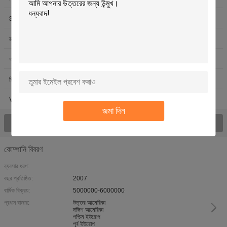
3D পরিমাপ সফটওয়্যার
কনট্যুর পরিমাপ মেশিন
রুক্ষতা পরিমাপ যন্ত্র
ডিজিটাল Readout সিস্টেমগুলি
অপটিক্যাল রৈখিক আইশ
শিল্প লেন্স
শিল্পকৌশল মাইক্রোস্কোপ
অপটিক্যাল প্রোফাইল প্রজেক্টর
VMM ঐচ্ছিক আনুষাঙ্গিক
পরিমাপকারী যন্ত্র
জমা দিন
সকল পণ্য দেখুন
কোম্পানি বিবরণ
ব্যবসার ধরণ:
বছর প্রতিষ্ঠিত:
2007
বার্ষিক বিক্রয়:
5000000-6000000
প্রধান বাজার:
উত্তর আমেরিকা
দক্ষিণ আমেরিকা
পশ্চিম ইউরোপ
পূর্ব ইউরোপ