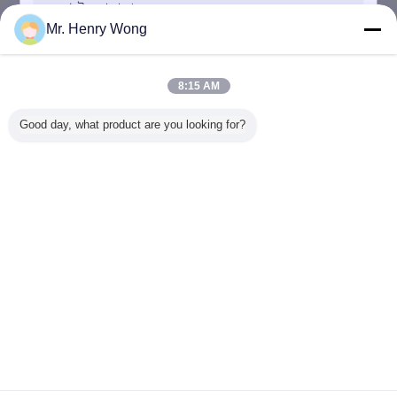
Mr. Henry Wong
2025-09-20
ভিজন মেজুরিং মেশিন কি?
8:15 AM
Good day, what product are you looking for?
2020-12-04
UNIMETRO ----- মেট্রোলজি শিল্পের নির্ভরযোগ্য অংশীদার
জমা দিন
ভাষা পরিবর্তন করুন
Bengali
বাড়ি
|
আমাদের সম্পর্কে
|
সাইট ম্যাপ
|
Privacy Policy
ডেস্কটপ দেখুন
Copyright © 2016 - 2026 Unimetro Precision Machinery Co., Ltd.
All rights reserved.