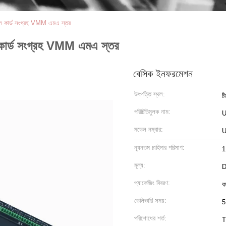
াল কার্ড সংগ্রহ VMM এমএ স্তর
 কার্ড সংগ্রহ VMM এমএ স্তর
বেসিক ইনফরমেশন
উৎপত্তি স্থল:
চ
পরিচিতিমুলক নাম:
মডেল নম্বার:
ন্যূনতম চাহিদার পরিমাণ:
1
মূল্য:
D
প্যাকেজিং বিবরণ:
ক
ডেলিভারি সময়:
5
পরিশোধের শর্ত:
T