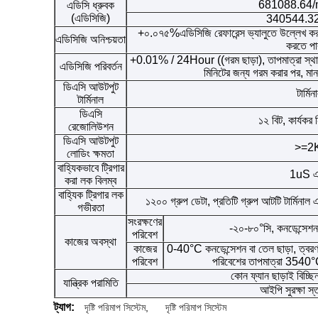
681088.64/
এডিসি ধ্রুবক
(এডিসিজি)
340544.3
+০.০৭৫%এডিসিজি রেফারেন্স ভ্যালুতে উল্লেখ করুন, 
এডিসিজি অনিশ্চয়তা
করতে প
+0.01% / 24Hour ((গরম ছাড়া), তাপমাত্রা স্থানা
এডিসিজি পরিবর্তন
মিনিটের জন্য গরম করার পর,
ডিএসি আউটপুট
টার্মি
টার্মিনাল
ডিএসি
১২ বিট, কার্যকর ন
রেজোলিউশন
ডিএসি আউটপুট
>=2
লোডিং ক্ষমতা
বাহ্যিকভাবে ট্রিগার
1uS এ
করা লক বিলম্ব
বাহ্যিক ট্রিগার লক
১২০০ গ্রুপ ডেটা, প্রতিটি গ্রুপ আটটি টার্মিনা
গভীরতা
সংরক্ষণের
-২০-৮০°সি, কনডেন্সেশন
পরিবেশ
কাজের অবস্থা
কাজের
0-40°C কনডেন্সেশন বা তেল ছাড়া, ত্বরণ
পরিবেশ
পরিবেশের তাপমাত্রা 3540°C
কোন ফ্যান ছাড়াই বিচ্ছিন
যান্ত্রিক পরামিতি
আইপি সুরক্ষা স
ট্যাগ:
দৃষ্টি পরিমাপ সিস্টেম
,
দৃষ্টি পরিমাপ সিস্টেম