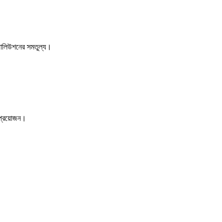
েজোলিউশনের সমতুল্য।
 প্রয়োজন।