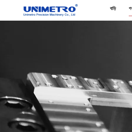
বাড়ি
প