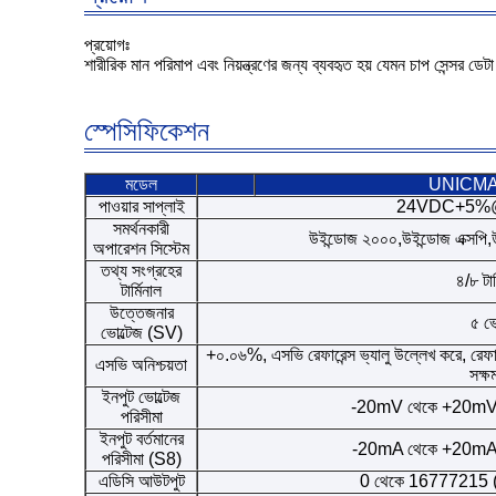
প্রয়োগঃ
শারীরিক মান পরিমাপ এবং নিয়ন্ত্রণের জন্য ব্যবহৃত হয় যেমন চাপ সেন্সর ডে
স্পেসিফিকেশন
মডেল
UNICMA
পাওয়ার সাপ্লাই
24VDC+5%@
সমর্থনকারী
উইন্ডোজ ২০০০,উইন্ডোজ এক্সপি,উ
অপারেশন সিস্টেম
তথ্য সংগ্রহের
৪/৮ টার
টার্মিনাল
উত্তেজনার
৫ ভো
ভোল্টেজ (SV)
+০.০৬%, এসভি রেফারেন্স ভ্যালু উল্লেখ করে, রেফারেন
এসভি অনিশ্চয়তা
সক্
ইনপুট ভোল্টেজ
-20mV থেকে +20mV অ
পরিসীমা
ইনপুট বর্তমানের
-20mA থেকে +20mA অ
পরিসীমা (S8)
এডিসি আউটপুট
0 থেকে 16777215 (