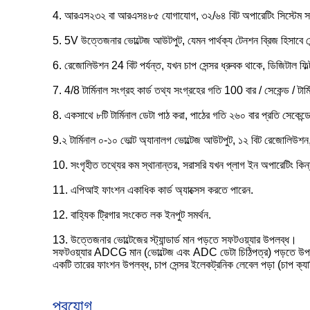
4. আরএস২৩২ বা আরএস৪৮৫ যোগাযোগ, ৩২/৬৪ বিট অপারেটিং সিস্টেম সামঞ্জ
5. 5V উত্তেজনার ভোল্টেজ আউটপুট, যেমন পার্থক্য টেনশন ব্রিজ হিসাবে 
6. রেজোলিউশন 24 বিট পর্যন্ত, যখন চাপ সেন্সর ধ্রুবক থাকে, ডিজিটাল
7. 4/8 টার্মিনাল সংগ্রহ কার্ড তথ্য সংগ্রহের গতি 100 বার / সেকেন্ড / টার্ম
8. একসাথে ৮টি টার্মিনাল ডেটা পাঠ করা, পাঠের গতি ২৬০ বার প্রতি সেকেন্
9.২ টার্মিনাল ০-১০ ভোল্ট অ্যানালগ ভোল্টেজ আউটপুট, ১২ বিট রেজোলিউশন, 
10. সংগৃহীত তথ্যের কম স্থানান্তর, সরাসরি যখন প্লাগ ইন অপারেটিং 
11. এপিআই ফাংশন একাধিক কার্ড অ্যাক্সেস করতে পারেন.
12. বাহ্যিক ট্রিগার সংকেত লক ইনপুট সমর্থন.
13. উত্তেজনার ভোল্টেজের স্ট্যান্ডার্ড মান পড়তে সফটওয়্যার উপলব্ধ।
সফটওয়্যার ADCG মান (ভোল্টেজ এবং ADC ডেটা চিঠিপত্র) পড়তে উ
একটি তারের ফাংশন উপলব্ধ, চাপ সেন্সর ইলেকট্রনিক লেবেল পড়া (চাপ ক্যা
প্রয়োগ