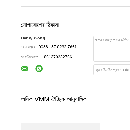
যোগাযোগের ঠিকানা
Henry Wong
ফোন নম্বর :
0086 137 0232 7661
হোয়াটসঅ্যাপ :
+8613702327661
অধিক VMM ঐচ্ছিক আনুষাঙ্গিক