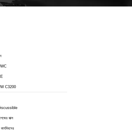
ীন
UWC
CE
W C3200
iscussible
াগজের বাক্স
 কার্যদিবসের