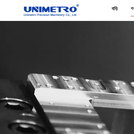
বাড়ি
প