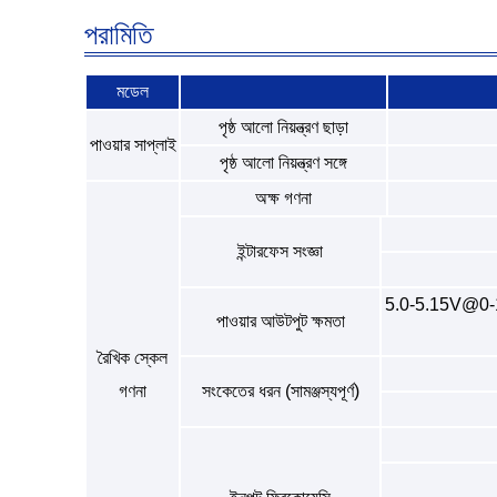
পরামিতি
মডেল
পৃষ্ঠ আলো নিয়ন্ত্রণ ছাড়া
পাওয়ার সাপ্লাই
পৃষ্ঠ আলো নিয়ন্ত্রণ সঙ্গে
অক্ষ গণনা
ইন্টারফেস সংজ্ঞা
5.0-5.15V@0-130
পাওয়ার আউটপুট ক্ষমতা
রৈখিক স্কেল
গণনা
সংকেতের ধরন (সামঞ্জস্যপূর্ণ)