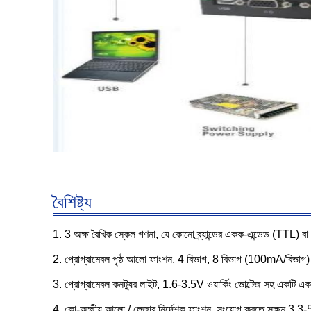
বৈশিষ্ট্য
1. 3 অক্ষ রৈখিক স্কেল গণনা, যে কোনো ব্র্যান্ডের একক-এন্ডেড (TTL) ব
2. প্রোগ্রামেবল পৃষ্ঠ আলো ফাংশন, 4 বিভাগ, 8 বিভাগ (100mA/বিভাগ
3. প্রোগ্রামেবল কনট্যুর লাইট, 1.6-3.5V ওয়ার্কিং ভোল্টেজ সহ এক
4. কো-অক্ষীয় আলো / লেজার নির্দেশক ফাংশন, সংযোগ করতে সক্ষম 3.3-5V 