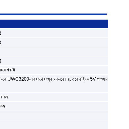
)
)
)
সংযোগকারী
কে UWC3200-এর সাথে সংযুক্ত করবেন না, তবে বাহ্যিক 5V পাওয়ার
এর কম
 কম