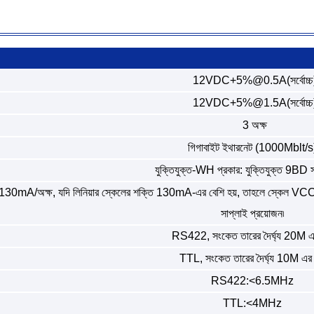
12VDC+5%@0.5A(সর্বোচ্চ
12VDC+5%@1.5A(সর্বোচ্চ
3 অক্ষ
গিগাবাইট ইথারনেট (1000Mblt/s
যুক্তিযুক্ত-WH প্রকার: যুক্তিযুক্ত 9BD 
mA/অক্ষ, যদি লিনিয়ার স্কেলের শক্তি 130mA-এর বেশি হয়, তাহলে স্কেল VCC-
সাপ্লাই প্রয়োজন৷
RS422, সংকেত তারের দৈর্ঘ্য 20M 
TTL, সংকেত তারের দৈর্ঘ্য 10M এর
RS422:<6.5MHz
TTL:<4MHz