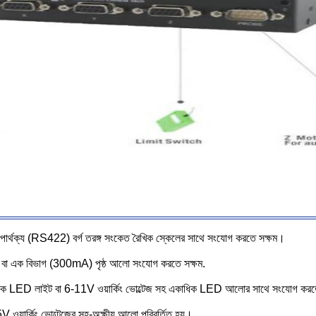
া পার্থক্য (RS422) বর্গ তরঙ্গ সংকেত রৈখিক স্কেলের সাথে সংযোগ করতে সক্ষম।
) বা এক বিভাগ (300mA) পৃষ্ঠ আলো সংযোগ করতে সক্ষম.
টি একক LED লাইট বা 6-11V ওয়ার্কিং ভোল্টেজ সহ একাধিক LED আলোর সাথে সংযোগ কর
ওয়ার্কিং ভোল্টেজের সহ-অক্ষীয় আলো পরিবর্তিত হয়।