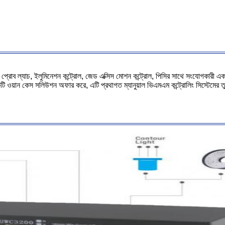
চ প্রোব ল্যাচ, ইলুমিনেশন কন্ট্রোল, জেড এক্সিস মোশন কন্ট্রোল, পিসির সাথে সংযোগকার
য়ান কেস সলিউশন অফার করে, এটি প্রথাগত ম্যানুয়াল ভিএমএম কন্ট্রোলিং সিস্টেমের তুলন