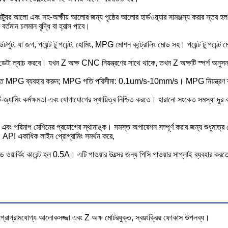
যুর আলো এবং সহ-অক্ষীয় আলোর জন্য পৃষ্ঠের আলোর হার্ডওয়্যার সামঞ্জস্য করার স্তর হল 1
বর্তমান চলমান বৃদ্ধি বা হ্রাস পাবে।
 যা জগ, পয়েন্ট টু পয়েন্ট, হোমিং, MPG মোশন কন্ট্রোলিং মোড সহ। পয়েন্ট টু পয়েন্ট
 ডেটা ল্যাচ করবে। যখন Z অক্ষ CNC নিয়ন্ত্রণের সাথে থাকে, তখন Z অক্ষটি স্পর্শ অনুসন্ধানে
 করতে MPG ব্যবহার করুন; MPG গতি পরিসীমা: 0.1um/s-10mm/s। MPG নিয়ন্ত্রণ ব্যবহ
্টি-জ্যামিং কর্মক্ষমতা এবং যোগাযোগের স্থায়িত্ব নিশ্চিত করতে। হারানো সংকেত সমস্যা 
ে এবং পরিমাপ মেশিনের প্রয়োগের স্থানাঙ্ক। সমস্ত অপারেশন সম্পূর্ণ করার জন্য শুধু
ে। API একাধিক লাইন প্রোগ্রামিং সমর্থন করে,
়ার্কিং কারেন্ট হল 0.5A। এটি পাওয়ার উত্সের জন্য পিসি পাওয়ার সাপ্লাই ব্যবহার করত
্রোগ্রামযোগ্য আলোকসজ্জা এবং Z অক্ষ মোটরযুক্ত, স্বয়ংক্রিয় ফোকাস উপলব্ধ।