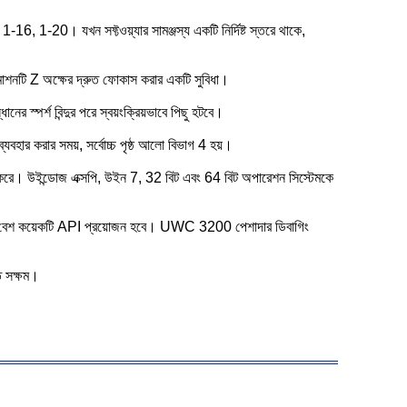
-16, 1-20। যখন সফ্টওয়্যার সামঞ্জস্য একটি নির্দিষ্ট স্তরে থাকে,
 মোশনটি Z অক্ষের দ্রুত ফোকাস করার একটি সুবিধা।
র স্পর্শ বিন্দুর পরে স্বয়ংক্রিয়ভাবে পিছু হটবে।
ার করার সময়, সর্বোচ্চ পৃষ্ঠ আলো বিভাগ 4 হয়।
দূর করে। উইন্ডোজ এক্সপি, উইন 7, 32 বিট এবং 64 বিট অপারেশন সিস্টেমকে
মাত্র বেশ কয়েকটি API প্রয়োজন হবে। UWC 3200 পেশাদার ডিবাগিং
ে সক্ষম।