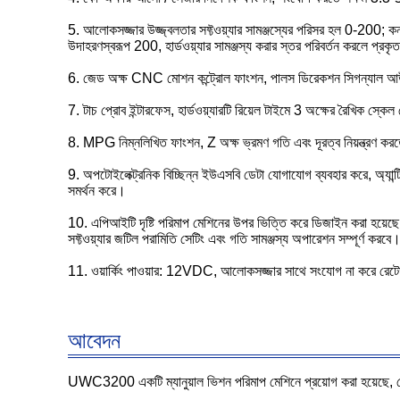
5. আলোকসজ্জার উজ্জ্বলতার সফ্টওয়্যার সামঞ্জস্যের পরিসর হল 0-200; কনট্
উদাহরণস্বরূপ 200, হার্ডওয়্যার সামঞ্জস্য করার স্তর পরিবর্তন করলে প্রকৃত 
6. জেড অক্ষ CNC মোশন কন্ট্রোল ফাংশন, পালস ডিরেকশন সিগন্যাল আউটপুট,
7. টাচ প্রোব ইন্টারফেস, হার্ডওয়্যারটি রিয়েল টাইমে 3 অক্ষের রৈখিক স্কেল
8. MPG নিম্নলিখিত ফাংশন, Z অক্ষ ভ্রমণ গতি এবং দূরত্ব নিয়ন্ত্রণ
9. অপটোইলেক্ট্রনিক বিচ্ছিন্ন ইউএসবি ডেটা যোগাযোগ ব্যবহার করে, অ্যান
সমর্থন করে।
10. এপিআইটি দৃষ্টি পরিমাপ মেশিনের উপর ভিত্তি করে ডিজাইন করা হয়েছ
সফ্টওয়্যার জটিল পরামিতি সেটিং এবং গতি সামঞ্জস্য অপারেশন সম্পূর্ণ করব
11. ওয়ার্কিং পাওয়ার: 12VDC, আলোকসজ্জার সাথে সংযোগ না করে রেটেড ওয
আবেদন
UWC3200 একটি ম্যানুয়াল ভিশন পরিমাপ মেশিনে প্রয়োগ করা হয়েছে, প