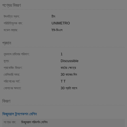
পণ্যের বিবরণ
উৎপত্তি স্থল:
চীন
পরিচিতিমুলক নাম:
UNIMETRO
মডেল নম্বার:
ইউ-ভিএস
প্রদান
ন্যূনতম চাহিদার পরিমাণ:
1
মূল্য:
Discussible
প্যাকেজিং বিবরণ:
কাঠের ক্ষেত্রে
ডেলিভারি সময়:
30 কাজের দিন
পরিশোধের শর্ত:
T T
যোগানের ক্ষমতা:
30 প্রতি মাসে
বিবরণ
ভিজ্যুয়াল ইন্সপেকশন মেশিন
পণ্যের নাম:
ভিজ্যুয়াল পরিদর্শন মেশিন