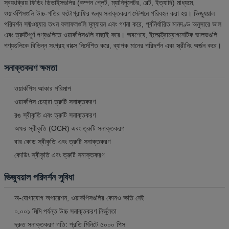
স্বয়ংক্রিয় ফিডিং ডিভাইসগুলির (কম্পন প্লেট, ম্যানিপুলেটর, বেল্ট, ইত্যাদি) মাধ্যমে,
ওয়ার্কপিসগুলি উচ্চ-গতির ফটোগ্রাফির জন্য সনাক্তকরণ স্টেশনে পরিবহন করা হয়। ভিজ্যুয়াল
পরিদর্শন সফ্টওয়্যার তখন ফলাফলগুলি মূল্যায়ন এবং গণনা করে, পূর্বনির্ধারিত মানদণ্ড অনুসারে ভাল
এবং ত্রুটিপূর্ণ পণ্যগুলিতে ওয়ার্কপিসগুলি বাছাই করে। অবশেষে, ইলেক্ট্রোম্যাগনেটিক ভালভগুলি
পণ্যগুলিকে বিভিন্ন সংগ্রহ বাক্সে নির্দেশিত করে, ব্যাপক মানের পরিদর্শন এবং স্ক্রীনিং অর্জন করে।
সনাক্তকরণ ক্ষমতা
ওয়ার্কপিস আকার পরিমাপ
ওয়ার্কপিস চেহারা ত্রুটি সনাক্তকরণ
রঙ স্বীকৃতি এবং ত্রুটি সনাক্তকরণ
অক্ষর স্বীকৃতি (OCR) এবং ত্রুটি সনাক্তকরণ
বার কোড স্বীকৃতি এবং ত্রুটি সনাক্তকরণ
কোডিং স্বীকৃতি এবং ত্রুটি সনাক্তকরণ
ভিজ্যুয়াল পরিদর্শন সুবিধা
অ-যোগাযোগ অপারেশন, ওয়ার্কপিসগুলির কোনও ক্ষতি নেই
০.০০১ মিমি পর্যন্ত উচ্চ সনাক্তকরণ নির্ভুলতা
দ্রুত সনাক্তকরণ গতি: প্রতি মিনিটে ৫০০০ পিস