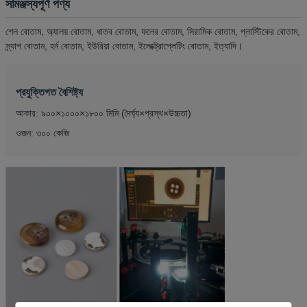
সামঞ্জস্যপূর্ণ পণ্য
শেল বোতাম, অ্যালয় বোতাম, ধাতব বোতাম, ফলের বোতাম, সিরামিক বোতাম, প্লাস্টিকের বোতাম,
স্ন্যাপ বোতাম, হর্ন বোতাম, ইউরিয়া বোতাম, ইলেক্ট্রোপ্লেটিং বোতাম, ইত্যাদি।
প্রযুক্তিগত বৈশিষ্ট্য
আকার: ৯০০×১০০০×১৮০০ মিমি (দৈর্ঘ্য×প্রস্থ×উচ্চতা)
ওজন: ৩০০ কেজি