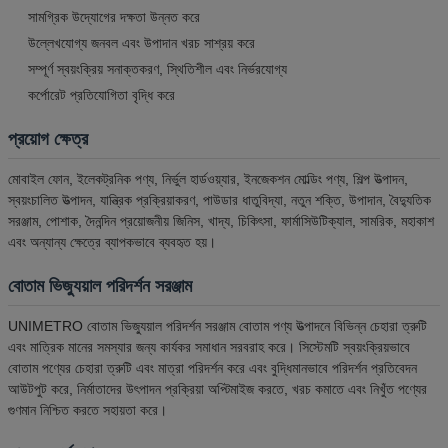
সামগ্রিক উদ্যোগের দক্ষতা উন্নত করে
উল্লেখযোগ্য জনবল এবং উপাদান খরচ সাশ্রয় করে
সম্পূর্ণ স্বয়ংক্রিয় সনাক্তকরণ, স্থিতিশীল এবং নির্ভরযোগ্য
কর্পোরেট প্রতিযোগিতা বৃদ্ধি করে
প্রয়োগ ক্ষেত্র
মোবাইল ফোন, ইলেকট্রনিক পণ্য, নির্ভুল হার্ডওয়্যার, ইনজেকশন মোল্ডিং পণ্য, শিল্প উত্পাদন,
স্বয়ংচালিত উত্পাদন, যান্ত্রিক প্রক্রিয়াকরণ, পাউডার ধাতুবিদ্যা, নতুন শক্তি, উপাদান, বৈদ্যুতিক
সরঞ্জাম, পোশাক, দৈনন্দিন প্রয়োজনীয় জিনিস, খাদ্য, চিকিৎসা, ফার্মাসিউটিক্যাল, সামরিক, মহাকাশ
এবং অন্যান্য ক্ষেত্রে ব্যাপকভাবে ব্যবহৃত হয়।
বোতাম ভিজ্যুয়াল পরিদর্শন সরঞ্জাম
UNIMETRO বোতাম ভিজ্যুয়াল পরিদর্শন সরঞ্জাম বোতাম পণ্য উত্পাদনে বিভিন্ন চেহারা ত্রুটি
এবং মাত্রিক মানের সমস্যার জন্য কার্যকর সমাধান সরবরাহ করে। সিস্টেমটি স্বয়ংক্রিয়ভাবে
বোতাম পণ্যের চেহারা ত্রুটি এবং মাত্রা পরিদর্শন করে এবং বুদ্ধিমানভাবে পরিদর্শন প্রতিবেদন
আউটপুট করে, নির্মাতাদের উৎপাদন প্রক্রিয়া অপ্টিমাইজ করতে, খরচ কমাতে এবং নিখুঁত পণ্যের
গুণমান নিশ্চিত করতে সহায়তা করে।