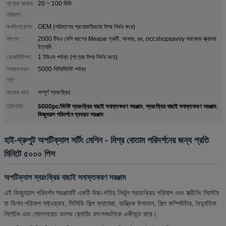
পণ্যের আকার
20 ~ 100 মিমি
পরিমাপ:
কনফিগারেশন:
OEM (পরিমাপের প্রয়োজনীয়তার উপর নির্ভর করে)
ফাংশন:
2000 টিরও বেশি ধরণের Mease ত্রুটি, আকার, রঙ, ocr.shopsavvy বারকোড স্ক্যানার
ইত্যাদি
রেজোলিউশন:
1 ইউএম পর্যন্ত (পণ্যের উপর নির্ভর করে)
সনাক্তকরণ
5000 পিসি/মিনিট পর্যন্ত
গতি:
কাজের ধরন:
সম্পূর্ণ স্বয়ংক্রিয়
5000pc/মিনিট স্বয়ংক্রিয় বাছাই সনাক্তকরণ সরঞ্জাম
স্বয়ংক্রিয় বাছাই সনাক্তকরণ সরঞ্জাম
হাইলাইট:
,
,
ভিজ্যুয়াল পরিদর্শনে ব্যবহৃত সরঞ্জাম
হাই-থ্রুপুট অপটিক্যাল সর্টিং মেশিন - মিশ্র বোতাম পরিদর্শনের জন্য প্রতি
মিনিটে ৫০০০ পিস
অপটিক্যাল স্বয়ংক্রিয় বাছাই সনাক্তকরণ সরঞ্জাম
এই ভিজ্যুয়াল পরিদর্শন সরঞ্জামটি একটি উচ্চ-গতির নির্ভুল স্বয়ংক্রিয় পরিমাপ এবং স্ক্রীনিং সিস্টেম
যা ভিশন পরিমাপ সফ্টওয়্যার, সিসিডি শিল্প ক্যামেরা, যান্ত্রিক উপাদান, শিল্প কম্পিউটার, বৈদ্যুতিক
সিস্টেম এবং সোলেনয়েড ভালভ ব্লোয়িং ফাংশনগুলিকে একীভূত করে।