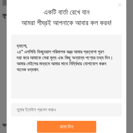
একটি বার্তা রেখে যান
মূল বৈশিষ্ট্য
আমরা শীঘ্রই আপনাকে আবার কল করব!
স্বয়ংক্রিয়ভাবে কমিউটেটরের চেহারা ত্রুটি এবং মাত্রা সনাক্ত করে
সমস্ত পরীক্ষার আইটেম এক অপারেশনে সম্পন্ন হয়
উচ্চ বহুমুখিতা - একক ডিভাইস একাধিক কমিউটেটর পণ্য সনাক্ত করে
কমিউটেটরের চেহারার জন্য শিল্প-নেতৃস্থানীয় ত্রুটি সনাক্তকরণ
৮০০ পিস প্রতি মিনিটে সনাক্তকরণ গতি
০.০০১ মিমি পর্যন্ত সনাক্তকরণ নির্ভুলতা
ভাল এবং ত্রুটিপূর্ণ পণ্যগুলির স্বয়ংক্রিয় শ্রেণিবিন্যাস এবং ব্ল্যাঙ্ক করা
স্টোরেজ হপার সহ স্বয়ংক্রিয় ফিডিং, ম্যানুয়াল ফিডিং ফ্রিকোয়েন্সি হ্রাস করে
জার্মানি, জাপান এবং ইতালি থেকে আমদানি করা অপটিক্যাল উপাদান দিয়ে সজ্জিত
উৎপাদন প্রক্রিয়া উন্নত করার জন্য বুদ্ধিমান আউটপুট পরীক্ষার ফর্ম
শিখতে এবং ব্যবহার করা সহজ - ১-২ দিনের প্রশিক্ষণের পরে অপারেশনাল
৭×২৪ ঘন্টা নিরবচ্ছিন্ন অপারেশন
সনাক্তকরণ আইটেম
জমা দিন