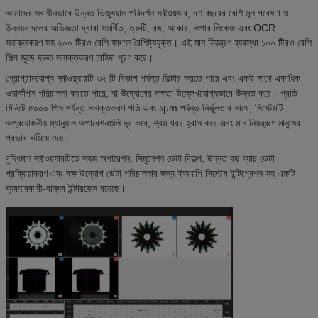
আমাদের স্বাধীনভাবে উন্নত ভিজ্যুয়াল পরিদর্শন সফ্টওয়্যার, দশ বছরের বেশি মূল গবেষণা ও
উন্নয়ন দলের অভিজ্ঞতা দ্বারা সমর্থিত, ত্রুটি, রঙ, আকার, কপার লিকেজ এবং OCR
সনাক্তকরণ সহ ২০০ টিরও বেশি ফাংশন বৈশিষ্ট্যযুক্ত। এই মান নিয়ন্ত্রণ ব্যবস্থা ১০০ টিরও বেশি
শিল্প জুড়ে দ্রুত সনাক্তকরণ চাহিদা পূরণ করে।
প্রোগ্রামযোগ্য সফ্টওয়্যারটি ৩২ টি বিভাগ পর্যন্ত ফিল্টার করতে পারে এবং একই সাথে একাধিক
ওয়ার্কপিস পরিচালনা করতে পারে, যা উদ্যোগের দক্ষতা উল্লেখযোগ্যভাবে উন্নত করে। প্রতি
মিনিটে ৫০০০ পিস পর্যন্ত সনাক্তকরণ গতি এবং ১μm পর্যন্ত নির্ভুলতার সাথে, সিস্টেমটি
অপ্রয়োজনীয় ম্যানুয়াল অপারেশনগুলি দূর করে, শ্রম খরচ হ্রাস করে এবং মান নিয়ন্ত্রণে মানুষের
প্রভাব কমিয়ে দেয়।
বুদ্ধিমান সফ্টওয়্যারটিতে সহজ অপারেশন, সিমুলেশন ডেটা বিকল্প, উন্নত বড় ব্যাচ ডেটা
প্রক্রিয়াকরণ এবং দক্ষ উদ্যোগ ডেটা পরিচালনার জন্য ইআরপি সিস্টেম ইন্টিগ্রেশন সহ একটি
ব্যবহারকারী-বান্ধব ইন্টারফেস রয়েছে।