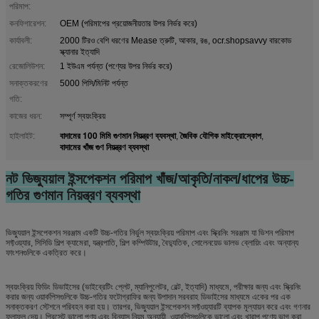
পরিমাপ:
কনফিগারেশন:
OEM (পরিমাপের প্রয়োজনীয়তার উপর নির্ভর করে)
কার্যাবলী:
2000 টিরও বেশি ধরণের Mease ত্রুটি, আকার, রঙ, ocr.shopsavvy বারকোড
স্ক্যানার ইত্যাদি
রেজোলিউশন:
1 ইউএম পর্যন্ত (পণ্যের উপর নির্ভর করে)
সনাক্তকরণের
5000 পিসি/মিনিট পর্যন্ত
গতি:
কাজের ধরন:
সম্পূর্ণ স্বয়ংক্রিয়
বাদামের 100 মিমি গুণমান নিয়ন্ত্রণ ব্যবস্থা
জৈবিক যৌগিক মাইক্রোস্কোপ
হাইলাইট:
,
,
বাদামের খাঁজ গুণ নিয়ন্ত্রণ ব্যবস্থা
নট ভিজ্যুয়াল ইন্সপেকশন পরিমাপ খাঁজ/আকৃতি/নাকল/ধাপের উচ্চ-
গতির গুণমান নিয়ন্ত্রণ ব্যবস্থা
ভিজ্যুয়াল ইন্সপেকশন সরঞ্জাম একটি উচ্চ-গতির নির্ভুল স্বয়ংক্রিয় পরিমাপ এবং স্ক্রিনিং সরঞ্জাম যা ভিশন পরিমাপ
সফ্টওয়্যার, সিসিডি শিল্প ক্যামেরা, যন্ত্রপাতি, শিল্প কম্পিউটার, বৈদ্যুতিক, সোলেনয়েড ভালভ ব্লোয়িং এবং অন্যান্য
ফাংশনগুলিকে একত্রিত করে।
স্বয়ংক্রিয় ফিডিং ডিভাইসের (ভাইব্রেটিং প্লেট, ম্যানিপুলেটর, বেল্ট, ইত্যাদি) মাধ্যমে, পরীক্ষার জন্য এবং স্ক্রিনিং
করার জন্য ওয়ার্কপিসগুলিকে উচ্চ-গতির ফটোগ্রাফির জন্য উপাদান সরবরাহ ডিভাইসের মাধ্যমে একের পর এক
সনাক্তকরণ স্টেশনে পরিবহন করা হয়। তারপর, ভিজ্যুয়াল ইন্সপেকশন সফ্টওয়্যারটি ব্যাপক মূল্যায়ন করে এবং গণনার
ফলাফল দেয়। প্রিসেট ভালো পণ্য এবং বিন্যাস নিয়ম অনুযায়ী, ওয়ার্কপিসগুলিকে ভালো এবং খারাপ পণ্যে ভাগ করা