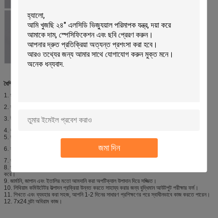
বৈশিষ্ট্য:
1. স্বয়ংক্রিয়ভাবে কমিউটেটরের চেহারা ত্রুটি এবং মাত্রা সনাক্ত করুন।
2. সমস্ত পরীক্ষার আইটেম একবারে পরীক্ষা করা হয়।
3. উচ্চ বহুমুখীতা, একটি একক ডিভাইস একাধিক কমিউটেটর পণ্য সনাক্ত করতে পারে।
4. কমিউটেটরের চেহারার জন্য শিল্প-নেতৃস্থানীয় ত্রুটি সনাক্তকরণ।
5. সনাক্তকরণ গতি প্রতি মিনিটে 800 টুকরা পর্যন্ত পৌঁছতে পারে।
জমা দিন
6. সনাক্তকরণ নির্ভুলতা 0.001 মিমি পর্যন্ত পৌঁছতে পারে।
7. ভাল এবং ত্রুটিপূর্ণ পণ্যের স্বয়ংক্রিয় শ্রেণীবিভাগ এবং ব্ল্যাঙ্কিং।
8. স্বয়ংক্রিয় ফিডিং এবং স্বয়ংক্রিয় ফিডিং স্টোরেজ হপার দিয়ে সজ্জিত, যা ম্যানুয়াল ফিডিংয়ের ফ্রিকোয়েন্সি হ্রাস
করে।
9. জার্মানি, জাপান এবং ইতালির মতো আমদানি করা অপটিক্যাল উপাদান দিয়ে সজ্জিত।
10. লিথিয়াম কমিউটেটর উত্পাদন প্রক্রিয়া উন্নত করতে সাহায্য করার জন্য বুদ্ধিমান আউটপুট পরীক্ষার ফর্ম।
11. শিখতে এবং ব্যবহার করা সহজ, আপনি 1-2 দিনের সাধারণ প্রশিক্ষণের পরে স্বাধীনভাবে কাজ করতে পারেন।
12. 7x24 ঘন্টা অবিরাম কাজ।