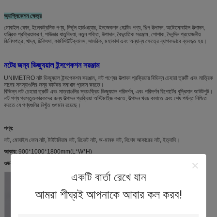
অ্যাপ্লিকেশন ক্ষেত্র
মোবাইল ফোন, ইলেকট্রনিক পণ্য, নির্ভুল হার্ডওয়্যার, ইনজেকশন মোল্ডিং পণ্য, শিল্প উত্পাদন, অটোমোবাইল উত্পাদন,
যান্ত্রিক প্রক্রিয়াকরণ, পাউডার ধাতুবিদ্যা, নতুন শক্তি, উপাদান, বৈদ্যুতিক সরঞ্জাম, পোশাক, দৈনন্দিন প্রয়োজনীয়
জিনিসপত্র, খাদ্য, চিকিৎসা, ফার্মাসিউটিক্যালস, সামরিক, মহাকাশ এবং অন্যান্য ক্ষেত্রে ব্যাপকভাবে ব্যবহৃত হয়।
নটের জন্য ভিজ্যুয়াল ইন্সপেকশন সরঞ্জাম
UNIMETRO নাট ভিজ্যুয়াল ইন্সপেকশন সরঞ্জাম, নাট পণ্যের উত্পাদন প্রক্রিয়ায় বিভিন্ন চেহারা ত্রুটি এবং মাত্রিক
মানের সমস্যাগুলির জন্য কার্যকর সমাধান প্রদান করতে।
বিভিন্ন নাট চেহারা ত্রুটি এবং মাত্রাগুলির স্বয়ংক্রিয় ভিজ্যুয়াল পরিদর্শন, এবং পরিদর্শন রিপোর্টের বুদ্ধিমান আউটপুট।
নাট পণ্য প্রস্তুতকারকদের জন্য উত্পাদন প্রক্রিয়া অপ্টিমাইজ করতে, উত্পাদন খরচ কমাতে এবং শেষ পর্যন্ত নিশ্চিত
করতে যে পণ্যগুলির নিখুঁত গুণমান রয়েছে।
পণ্য:
নাট, মোবাইল ফোন নাট, টাইটানিয়াম নাট, রিভেট নাট, অ-মানক নাট, বিশেষ আকারের নাট, ইত্যাদি।
আকার
: 900*1000*1800mm(L*W*H)
ওজন
: 300 কেজি
একটি বার্তা রেখে যান
আমরা শীঘ্রই আপনাকে আবার কল করব!