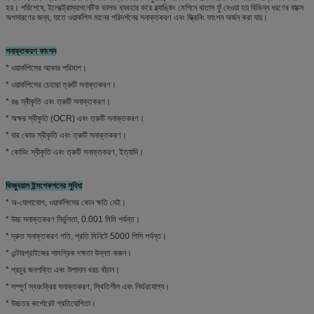
হয়। পরিশেষে, ইলেক্ট্রোম্যাগনেটিক ভালভ ব্যবহার করে ব্ল্যাঙ্কিং মেশিনে বাতাস ফুঁ দেওয়া হয় বিভিন্ন ধরণের বাক্সে
অপসারণের জন্য, যাতে ওয়ার্কপিস মানের পরিদর্শনের সনাক্তকরণ এবং স্ক্রিনিং ফাংশন অর্জন করা যায়।
শনাক্তকরণ ফাংশন
* ওয়ার্কপিসের আকার পরিমাপ।
* ওয়ার্কপিসের চেহারা ত্রুটি সনাক্তকরণ।
* রঙ স্বীকৃতি এবং ত্রুটি সনাক্তকরণ।
* অক্ষর স্বীকৃতি (OCR) এবং ত্রুটি সনাক্তকরণ।
* বার কোড স্বীকৃতি এবং ত্রুটি সনাক্তকরণ।
* কোডিং স্বীকৃতি এবং ত্রুটি সনাক্তকরণ, ইত্যাদি।
ভিজ্যুয়াল ইন্সপেকশনের সুবিধা
* অ-যোগাযোগ, ওয়ার্কপিসের কোন ক্ষতি নেই।
* উচ্চ সনাক্তকরণ নির্ভুলতা, 0.001 মিমি পর্যন্ত।
* দ্রুত সনাক্তকরণ গতি, প্রতি মিনিটে 5000 পিসি পর্যন্ত।
* এন্টারপ্রাইজের সামগ্রিক দক্ষতা উন্নত করুন।
* প্রচুর জনশক্তি এবং উপাদান খরচ বাঁচান।
* সম্পূর্ণ স্বয়ংক্রিয় সনাক্তকরণ, স্থিতিশীল এবং নির্ভরযোগ্য।
* উচ্চতর কর্পোরেট প্রতিযোগিতা।