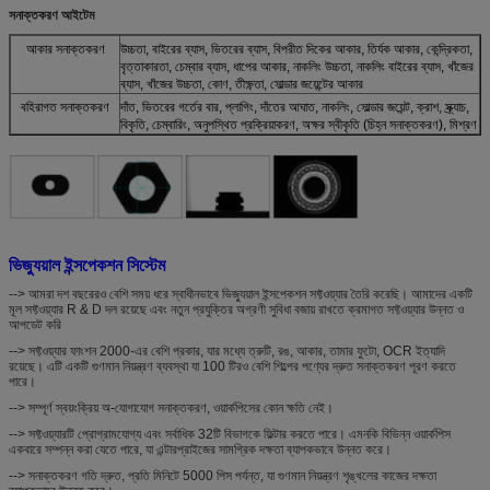
সনাক্তকরণ আইটেম
আকার সনাক্তকরণ
উচ্চতা, বাইরের ব্যাস, ভিতরের ব্যাস, বিপরীত দিকের আকার, তির্যক আকার, কেন্দ্রিকতা,
বৃত্তাকারতা, চেম্বার ব্যাস, ধাপের আকার, নাকলিং উচ্চতা, নাকলিং বাইরের ব্যাস, খাঁজের
ব্যাস, খাঁজের উচ্চতা, কোণ, তীক্ষ্ণতা, সোল্ডার জয়েন্টের আকার
বহিরাগত সনাক্তকরণ
দাঁত, ভিতরের গর্তের বার, প্লাগিং, দাঁতের আঘাত, নাকলিং, সোল্ডার জয়েন্ট, ক্রাশ, স্ক্র্যাচ,
বিকৃতি, চেম্বারিং, অনুপস্থিত প্রক্রিয়াকরণ, অক্ষর স্বীকৃতি (চিহ্ন সনাক্তকরণ), মিশ্রণ
ভিজ্যুয়াল ইন্সপেকশন সিস্টেম
--> আমরা দশ বছরেরও বেশি সময় ধরে স্বাধীনভাবে ভিজ্যুয়াল ইন্সপেকশন সফ্টওয়্যার তৈরি করেছি। আমাদের একটি
মূল সফ্টওয়্যার R & D দল রয়েছে এবং নতুন প্রযুক্তির অগ্রণী সুবিধা বজায় রাখতে ক্রমাগত সফ্টওয়্যার উন্নত ও
আপডেট করি
--> সফ্টওয়্যার ফাংশন 2000-এর বেশি প্রকার, যার মধ্যে ত্রুটি, রঙ, আকার, তামার ফুটো, OCR ইত্যাদি
রয়েছে। এটি একটি গুণমান নিয়ন্ত্রণ ব্যবস্থা যা 100 টিরও বেশি শিল্পের পণ্যের দ্রুত সনাক্তকরণ পূরণ করতে
পারে।
--> সম্পূর্ণ স্বয়ংক্রিয় অ-যোগাযোগ সনাক্তকরণ, ওয়ার্কপিসের কোন ক্ষতি নেই।
--> সফ্টওয়্যারটি প্রোগ্রামযোগ্য এবং সর্বাধিক 32টি বিভাগকে ফিল্টার করতে পারে। এমনকি বিভিন্ন ওয়ার্কপিস
একবারে সম্পন্ন করা যেতে পারে, যা এন্টারপ্রাইজের সামগ্রিক দক্ষতা ব্যাপকভাবে উন্নত করে।
--> সনাক্তকরণ গতি দ্রুত, প্রতি মিনিটে 5000 পিস পর্যন্ত, যা গুণমান নিয়ন্ত্রণ শৃঙ্খলের কাজের দক্ষতা