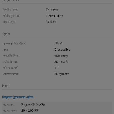
উৎপত্তি স্থল:
চীন, গুয়াংডং
পরিচিতিমুলক নাম:
UNIMETRO
মডেল নম্বার:
ইউ-ভিএস
প্রদান
ন্যূনতম চাহিদার পরিমাণ:
১টি সেট
মূল্য:
Discussible
প্যাকেজিং বিবরণ:
কাঠের ক্ষেত্রে
ডেলিভারি সময়:
30 কাজের দিন
পরিশোধের শর্ত:
T T
যোগানের ক্ষমতা:
30 প্রতি মাসে
বিবরণ
ভিজ্যুয়াল ইন্সপেকশন মেশিন
পণ্যের নাম:
ভিজ্যুয়াল পরিদর্শন মেশিন
পণ্যের আকার
20 ~ 100 মিমি