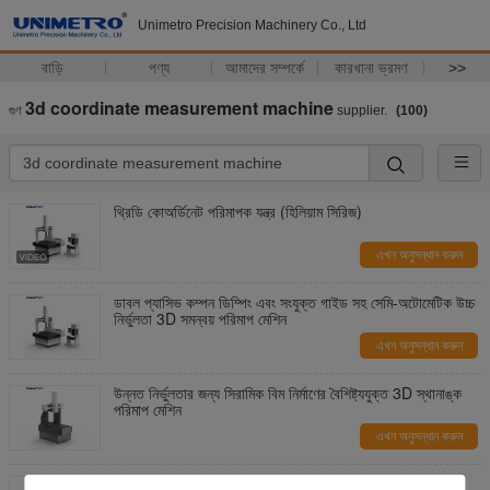
Unimetro Precision Machinery Co., Ltd
বাড়ি
পণ্য
আমাদের সম্পর্কে
কারখানা ভ্রমণ
>>
3d coordinate measurement machine
গুণ
supplier.
(100)
থ্রিডি কোঅর্ডিনেট পরিমাপক যন্ত্র (হিলিয়াম সিরিজ)
এখন অনুসন্ধান করুন
ডাবল প্যাসিভ কম্পন ডিম্পিং এবং সংযুক্ত গাইড সহ সেমি-অটোমেটিক উচ্চ
নির্ভুলতা 3D সমন্বয় পরিমাপ মেশিন
এখন অনুসন্ধান করুন
উন্নত নির্ভুলতার জন্য সিরামিক বিম নির্মাণের বৈশিষ্ট্যযুক্ত 3D স্থানাঙ্ক
পরিমাপ মেশিন
এখন অনুসন্ধান করুন
উচ্চ নির্ভুলতা 3D কোঅর্ডিনেট পরিমাপ মেশিন, দীর্ঘ ভ্রমণ দূরত্ব এবং