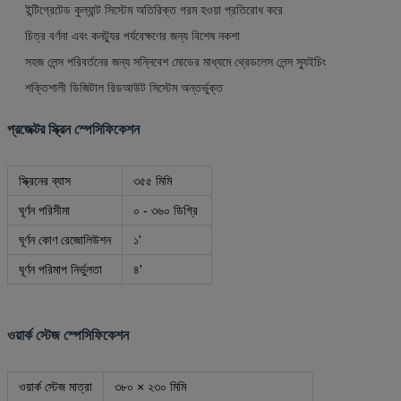
ইন্টিগ্রেটেড কুল্যান্ট সিস্টেম অতিরিক্ত গরম হওয়া প্রতিরোধ করে
চিত্র বর্ণনা এবং কনট্যুর পর্যবেক্ষণের জন্য বিশেষ নকশা
সহজ লেন্স পরিবর্তনের জন্য সন্নিবেশ মোডের মাধ্যমে থ্রেডলেস লেন্স স্যুইচিং
শক্তিশালী ডিজিটাল রিডআউট সিস্টেম অন্তর্ভুক্ত
প্রজেক্টর স্ক্রিন স্পেসিফিকেশন
স্ক্রিনের ব্যাস
৩৫৫ মিমি
ঘূর্ণন পরিসীমা
০ - ৩৬০ ডিগ্রি
ঘূর্ণন কোণ রেজোলিউশন
১'
ঘূর্ণন পরিমাপ নির্ভুলতা
৪'
ওয়ার্ক স্টেজ স্পেসিফিকেশন
ওয়ার্ক স্টেজ মাত্রা
৩৮০ × ২৩০ মিমি