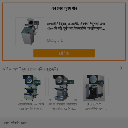
এর সেরা মূল্য পান
৩৫০মিমি স্ক্রিন, ০.০৮% বিবর্ধন নির্ভুলতা এবং
৩৬০-ডিগ্রী ঘূর্ণন সহ ইনভার্টেড অপটিক্যাল
প্রোফাইল প্রজেক্টর
MOQ：
1
চালিয়ে
অপটিক্যাল প্রোফাইল প্রজেক্টর
অধিক
০.৫ মাইক্রোমিটার
মোটরাইজড জেড-অ্যাক্সিস
φ400mm ব্যাস,
300 মিমি স্ক্র
রেজোলিউশন, ২০০ মিমি
সহ অপটিক্যাল প্রোফাইল
0.005mm
স্টেজ, হে
রেঞ্জ এবং ডিসি-৩০০০
প্রজেক্টর, ০.১ মিমি
রেজোলিউশন এবং
ক্যাপাসিটি এব
ডিজিটাল রিডআউট সিস্টেম
ট্র্যাভার্স স্পিড এবং ০.৫
অপটিক্যাল কম্পারেটর
ট্রাভেল সহ অ
সহ উচ্চ নির্ভুলতা
মিমি রেজোলিউশন
নির্ভুলতা সহ অনুভূমিক
প্রোফাইল প্
অপটিক্যাল প্রোফাইল
প্রোফাইল প্রজেক্টর
ভাষা পরিবর্তন করুন
প্রজেক্টর