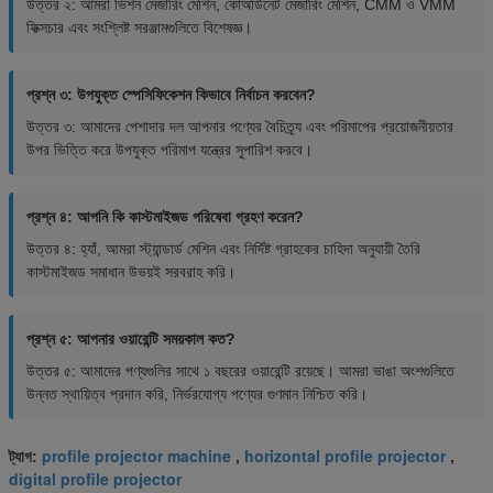
উত্তর ২: আমরা ভিশন মেজারিং মেশিন, কোঅর্ডিনেট মেজারিং মেশিন, CMM ও VMM
ফিক্সচার এবং সংশ্লিষ্ট সরঞ্জামগুলিতে বিশেষজ্ঞ।
প্রশ্ন ৩: উপযুক্ত স্পেসিফিকেশন কিভাবে নির্বাচন করবেন?
উত্তর ৩: আমাদের পেশাদার দল আপনার পণ্যের বৈচিত্র্য এবং পরিমাপের প্রয়োজনীয়তার
উপর ভিত্তি করে উপযুক্ত পরিমাপ যন্ত্রের সুপারিশ করবে।
প্রশ্ন ৪: আপনি কি কাস্টমাইজড পরিষেবা গ্রহণ করেন?
উত্তর ৪: হ্যাঁ, আমরা স্ট্যান্ডার্ড মেশিন এবং নির্দিষ্ট গ্রাহকের চাহিদা অনুযায়ী তৈরি
কাস্টমাইজড সমাধান উভয়ই সরবরাহ করি।
প্রশ্ন ৫: আপনার ওয়ারেন্টি সময়কাল কত?
উত্তর ৫: আমাদের পণ্যগুলির সাথে ১ বছরের ওয়ারেন্টি রয়েছে। আমরা ভাঙা অংশগুলিতে
উন্নত স্থায়িত্ব প্রদান করি, নির্ভরযোগ্য পণ্যের গুণমান নিশ্চিত করি।
profile projector machine
horizontal profile projector
ট্যাগ:
,
,
digital profile projector