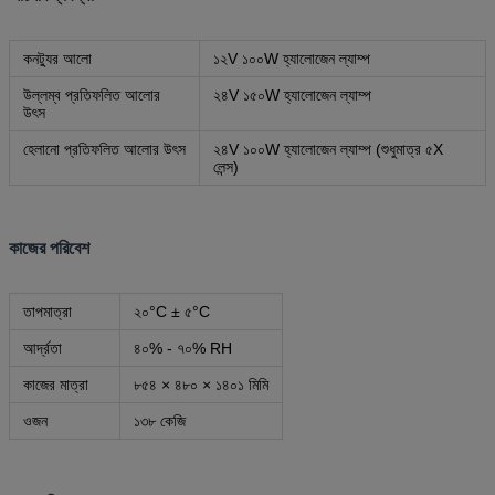
কনট্যুর আলো
১২V ১০০W হ্যালোজেন ল্যাম্প
উল্লম্ব প্রতিফলিত আলোর
২৪V ১৫০W হ্যালোজেন ল্যাম্প
উৎস
হেলানো প্রতিফলিত আলোর উৎস
২৪V ১০০W হ্যালোজেন ল্যাম্প (শুধুমাত্র ৫X
লেন্স)
কাজের পরিবেশ
তাপমাত্রা
২০°C ± ৫°C
আর্দ্রতা
৪০% - ৭০% RH
কাজের মাত্রা
৮৫৪ × ৪৮০ × ১৪০১ মিমি
ওজন
১৩৮ কেজি