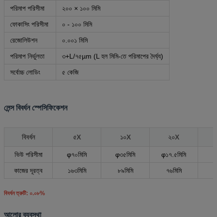
পরিমাপ পরিসীমা
২০০ × ১০০ মিমি
ফোকাসিং পরিসীমা
০ - ১০০ মিমি
রেজোলিউশন
০.০০১ মিমি
পরিমাপ নির্ভুলতা
৩+L/৭৫µm (L হল মিমি-তে পরিমাপের দৈর্ঘ্য)
সর্বোচ্চ লোডিং
৫ কেজি
লেন্স বিবর্ধন স্পেসিফিকেশন
বিবর্ধন
৫X
১০X
২০X
ভিউ পরিসীমা
φ৭০মিমি
φ৩৫মিমি
φ১৭.৫মিমি
φ
কাজের দূরত্ব
১৬৩মিমি
৮৯মিমি
৭৬মিমি
৬
বিবর্ধন ত্রুটি: ০.০৮%
আলোর ব্যবস্থা