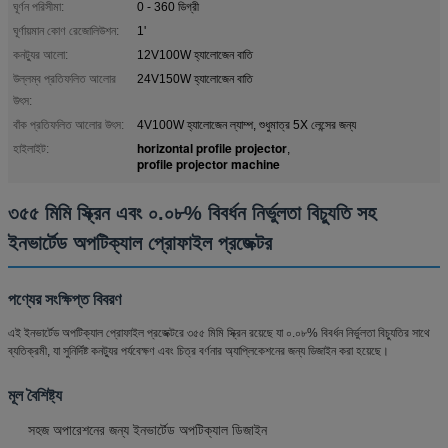
ঘূর্ণন পরিসীমা:
0 - 360 ডিগ্রী
ঘূর্ণায়মান কোণ রেজোলিউশন:
1'
কনট্যুর আলো:
12V100W হ্যালোজেন বাতি
উল্লম্ব প্রতিফলিত আলোর
24V150W হ্যালোজেন বাতি
উৎস:
বাঁক প্রতিফলিত আলোর উৎস:
4V100W হ্যালোজেন ল্যাম্প, শুধুমাত্র 5X লেন্সের জন্য
horizontal profile projector
হাইলাইট:
,
profile projector machine
৩৫৫ মিমি স্ক্রিন এবং ০.০৮% বিবর্ধন নির্ভুলতা বিচ্যুতি সহ
ইনভার্টেড অপটিক্যাল প্রোফাইল প্রজেক্টর
পণ্যের সংক্ষিপ্ত বিবরণ
এই ইনভার্টেড অপটিক্যাল প্রোফাইল প্রজেক্টরে ৩৫৫ মিমি স্ক্রিন রয়েছে যা ০.০৮% বিবর্ধন নির্ভুলতা বিচ্যুতির সাথে
ব্যতিক্রমী, যা সুনির্দিষ্ট কনট্যুর পর্যবেক্ষণ এবং চিত্র বর্ণনার অ্যাপ্লিকেশনের জন্য ডিজাইন করা হয়েছে।
মূল বৈশিষ্ট্য
সহজ অপারেশনের জন্য ইনভার্টেড অপটিক্যাল ডিজাইন