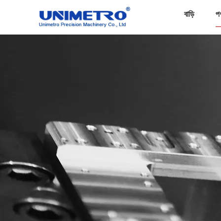
বাড়ি
প