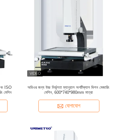
 এবং ISO
অডিওর জন্য উচ্চ নির্ভুলতা ম্যানুয়াল অপটিক্যাল ভিশন মেজারিং
রিং মেশিন
মেশিন, 600*740*980mm মাত্রা
যোগাযোগ