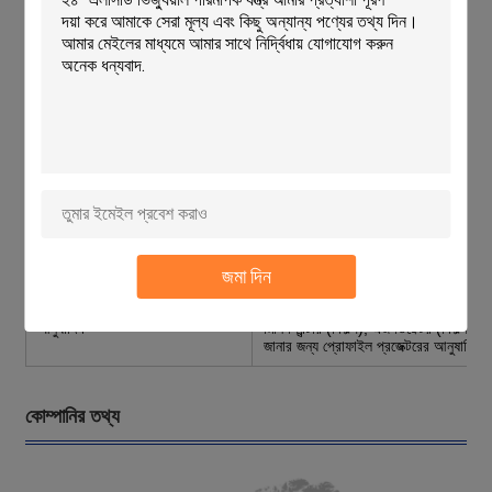
কাজের দূরত্ব
77.7
44.3
((মিমি)
সর্বোচ্চ.ওয়ার্কপিসের
৯০ মিমি
৯০ মিমি
উচ্চতা
তথ্য প্রক্রিয়াকরণ ব্যবস্থা
ইংরেজিতে প্রকাশিত DC-3000 মাল্টি-ফাংশন ড
পয়েন্ট,লাইন,বৃত্ত,কোণ এবং দূরত্ব পরিমাপ ক
আলোকসজ্জা
ট্রান্সমিশন এবং প্রতিফলনের আলোকসজ্জাঃ ২৪ 
শক্তি
110V/220V ((AC) 50/60Hz মোট শক
জমা দিন
ঠান্ডা
ভক্তদের দ্বারা
আনুষাঙ্গিক
মিনি প্রিন্টার (বিকল্প), এজ ডিটেক্টর (বিকল্প
জানার জন্য প্রোফাইল প্রজেক্টরের আনুষাঙ্গিকগু
কোম্পানির তথ্য