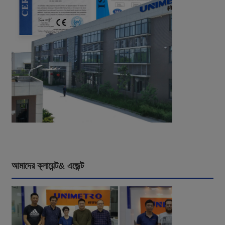
আমাদের ক্লায়েন্ট& এজেন্ট