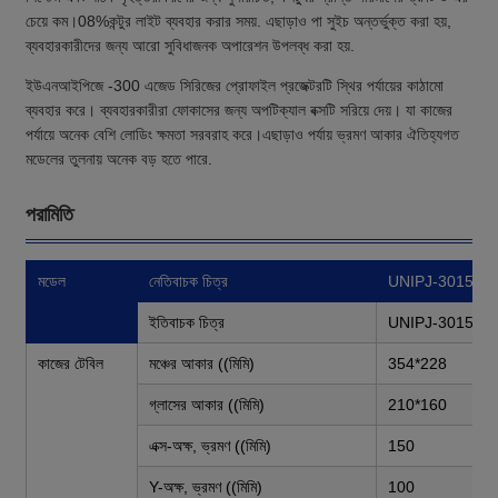
চেয়ে কম।08%কন্টুর লাইট ব্যবহার করার সময়. এছাড়াও পা সুইচ অন্তর্ভুক্ত করা হয়,
ব্যবহারকারীদের জন্য আরো সুবিধাজনক অপারেশন উপলব্ধ করা হয়.
ইউএনআইপিজে -300 এজেড সিরিজের প্রোফাইল প্রজেক্টরটি স্থির পর্যায়ের কাঠামো
ব্যবহার করে। ব্যবহারকারীরা ফোকাসের জন্য অপটিক্যাল বক্সটি সরিয়ে দেয়। যা কাজের
পর্যায়ে অনেক বেশি লোডিং ক্ষমতা সরবরাহ করে।এছাড়াও পর্যায় ভ্রমণ আকার ঐতিহ্যগত
মডেলের তুলনায় অনেক বড় হতে পারে.
পরামিতি
মডেল
নেতিবাচক চিত্র
UNIPJ-3015A
ইতিবাচক চিত্র
UNIPJ-3015AZ
কাজের টেবিল
মঞ্চের আকার ((মিমি)
354*228
গ্লাসের আকার ((মিমি)
210*160
এক্স-অক্ষ, ভ্রমণ ((মিমি)
150
Y-অক্ষ, ভ্রমণ ((মিমি)
100