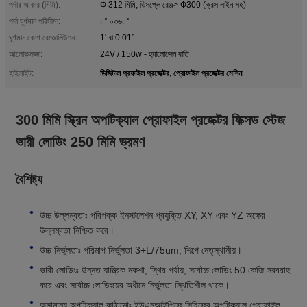
পর্দার আকার (মিমি):
Ф 312 মিমি, ডিসপ্লে রেঞ্জ> Ф300 (ক্রস লাইন সহ)
পর্দা ঘূর্ণমান পরিসীমা:
০° ০৩৬০°
ঘূর্ণমান কোণ রেজোলিউশন:
1' বা 0.01°
আলোকসজ্জা:
24V / 150w - হ্যালোজেন বাতি
ডিজিটাল প্রফাইল প্রজেক্টর
প্রোফাইল প্রজেক্টর মেশিন
হাইলাইট:
,
300 মিমি স্ক্রিন অপটিক্যাল প্রোফাইল প্রজেক্টর ফিক্সড স্টেজ
ভারী লোডিং 250 মিমি ভ্রমণ
বৈশিষ্ট্য
উচ্চ উল্লম্বতাঃ পরিপক্ক ইনস্টলেশন প্রযুক্তি XY, XY এবং YZ অক্ষের
উল্লম্বতা নিশ্চিত করে।
উচ্চ নির্ভুলতাঃ পরিমাপ নির্ভুলতা 3+L/75um, শিল্পে নেতৃস্থানীয়।
ভারী লোডিংঃ উন্নত যান্ত্রিক নকশা, স্থির পর্যায়, সর্বোচ্চ লোডিং 50 কেজি সরবরাহ
করে এবং সর্বোচ্চ লোডিংয়ের অধীনে নির্ভুলতা স্থিতিশীল থাকে।
অসামান্য অপটিক্যাল কাঠামোঃ ইউএনআইপিজে সিরিজের অপটিক্যাল প্রোফাইল