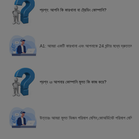
প্রশ্ন: আপনি কি কারখানা বা ট্রেডিং কোম্পানি?
A1: আমরা একটি কারখানা এবং আপনাকে 24 ঘন্টার মধ্যে দ্রুততম উত্
প্রশ্ন ২ঃ আপনার কোম্পানি মূলত কি কাজ করে?
উত্তরঃ আমরা মূলত ভিজন পরিমাপ মেশিন,কোঅর্ডিনেট পরিমাপ মেশিন,সি