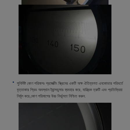
সুনির্দিষ্ট কোণ পরিমাপঃ প্রজেক্টিং স্ক্রিনের একটি অক্ষ ঐতিহ্যগত এনকোডার পরিবর্তে
বৃত্তাকার গ্রিড অবস্থান ট্রান্সডুসার ব্যবহার করে, যান্ত্রিক ত্রুটি এবং প্রতিক্রিয়া
নির্মূল করে,কোণ পরিমাপের উচ্চ নির্ভুলতা নিশ্চিত করুন.