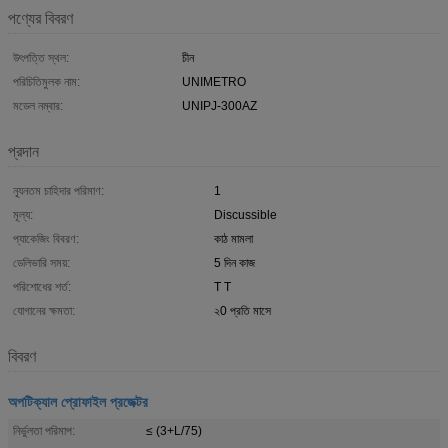
পণ্যের বিবরণ
উৎপত্তি স্থল:
চীন
পরিচিতিমুলক নাম:
UNIMETRO
মডেল নম্বার:
UNIPJ-300AZ
প্রদান
ন্যূনতম চাহিদার পরিমাণ:
1
মূল্য:
Discussible
প্যাকেজিং বিবরণ:
কাঠ মামলা
ডেলিভারি সময়:
5 দিন কাজ
পরিশোধের শর্ত:
T T
যোগানের ক্ষমতা:
২0 প্রতি মাসে
বিবরণ
অপটিক্যাল প্রোফাইল প্রজেক্টর
নির্ভুলতা পরিমাপ:
≤ (3+L/75)