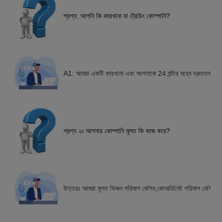
প্রশ্ন: আপনি কি কারখানা বা ট্রেডিং কোম্পানি?
A1: আমরা একটি কারখানা এবং আপনাকে 24 ঘন্টার মধ্যে দ্রুততম উত্
প্রশ্ন ২ঃ আপনার কোম্পানি মূলত কি কাজ করে?
উত্তরঃ আমরা মূলত ভিজন পরিমাপ মেশিন,কোঅর্ডিনেট পরিমাপ মেশিন,সি