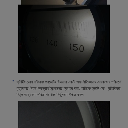
সুনির্দিষ্ট কোণ পরিমাপঃ প্রজেক্টিং স্ক্রিনের একটি অক্ষ ঐতিহ্যগত এনকোডার পরিবর্তে
বৃত্তাকার গ্রিড অবস্থান ট্রান্সডুসার ব্যবহার করে, যান্ত্রিক ত্রুটি এবং প্রতিক্রিয়া
নির্মূল করে,কোণ পরিমাপের উচ্চ নির্ভুলতা নিশ্চিত করুন.