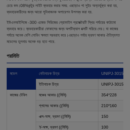
চেয়ে কম।08%কন্টুর লাইট ব্যবহার করার সময়. এছাড়াও পা সুইচ অন্তর্ভুক্ত করা হয়,
ব্যবহারকারীদের জন্য আরো সুবিধাজনক অপারেশন উপলব্ধ করা হয়.
ইউএনআইপিজে -300 এজেড সিরিজের প্রোফাইল প্রজেক্টরটি স্থির পর্যায়ের কাঠামো
ব্যবহার করে। ব্যবহারকারীরা ফোকাসের জন্য অপটিক্যাল বক্সটি সরিয়ে দেয়। যা কাজের
পর্যায়ে অনেক বেশি লোডিং ক্ষমতা সরবরাহ করে।এছাড়াও পর্যায় ভ্রমণ আকার ঐতিহ্যগত
মডেলের তুলনায় অনেক বড় হতে পারে.
পরামিতি
মডেল
নেতিবাচক চিত্র
UNIPJ-3015A
ইতিবাচক চিত্র
UNIPJ-3015AZ
কাজের টেবিল
মঞ্চের আকার ((মিমি)
354*228
গ্লাসের আকার ((মিমি)
210*160
এক্স-অক্ষ, ভ্রমণ ((মিমি)
150
Y-অক্ষ, ভ্রমণ ((মিমি)
100