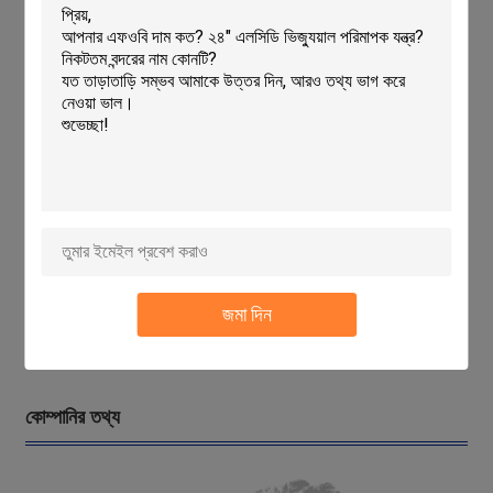
কাজের দূরত্ব
77.7
44.3
((মিমি)
সর্বোচ্চ.ওয়ার্কপিসের
৯০ মিমি
৯০ মিমি
উচ্চতা
তথ্য প্রক্রিয়াকরণ ব্যবস্থা
ইংরেজিতে প্রকাশিত DC-3000 মাল্টি-ফাংশন ড
পয়েন্ট,লাইন,বৃত্ত,কোণ এবং দূরত্ব পরিমাপ ক
আলোকসজ্জা
ট্রান্সমিশন এবং প্রতিফলনের আলোকসজ্জাঃ ২৪ 
শক্তি
110V/220V ((AC) 50/60Hz মোট শক
ঠান্ডা
ভক্তদের দ্বারা
জমা দিন
আনুষাঙ্গিক
মিনি প্রিন্টার (বিকল্প), এজ ডিটেক্টর (বিকল্প
জানার জন্য প্রোফাইল প্রজেক্টরের আনুষাঙ্গিকগু
কোম্পানির তথ্য