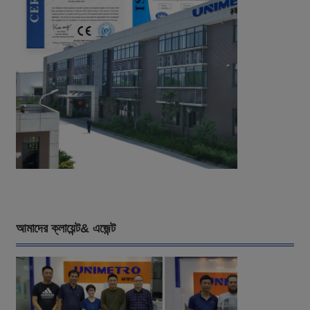
আমাদের ক্লায়েন্ট& এজেন্ট