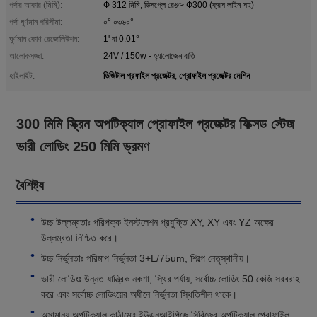
পর্দার আকার (মিমি):
Ф 312 মিমি, ডিসপ্লে রেঞ্জ> Ф300 (ক্রস লাইন সহ)
পর্দা ঘূর্ণমান পরিসীমা:
০° ০৩৬০°
ঘূর্ণমান কোণ রেজোলিউশন:
1' বা 0.01°
আলোকসজ্জা:
24V / 150w - হ্যালোজেন বাতি
ডিজিটাল প্রফাইল প্রজেক্টর
প্রোফাইল প্রজেক্টর মেশিন
হাইলাইট:
,
300 মিমি স্ক্রিন অপটিক্যাল প্রোফাইল প্রজেক্টর ফিক্সড স্টেজ
ভারী লোডিং 250 মিমি ভ্রমণ
বৈশিষ্ট্য
উচ্চ উল্লম্বতাঃ পরিপক্ক ইনস্টলেশন প্রযুক্তি XY, XY এবং YZ অক্ষের
উল্লম্বতা নিশ্চিত করে।
উচ্চ নির্ভুলতাঃ পরিমাপ নির্ভুলতা 3+L/75um, শিল্পে নেতৃস্থানীয়।
ভারী লোডিংঃ উন্নত যান্ত্রিক নকশা, স্থির পর্যায়, সর্বোচ্চ লোডিং 50 কেজি সরবরাহ
করে এবং সর্বোচ্চ লোডিংয়ের অধীনে নির্ভুলতা স্থিতিশীল থাকে।
অসামান্য অপটিক্যাল কাঠামোঃ ইউএনআইপিজে সিরিজের অপটিক্যাল প্রোফাইল