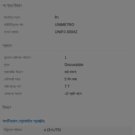
পণ্যের বিবরণ
উৎপত্তি স্থল:
চীন
পরিচিতিমুলক নাম:
UNIMETRO
মডেল নম্বার:
UNIPJ-300AZ
প্রদান
ন্যূনতম চাহিদার পরিমাণ:
1
মূল্য:
Discussible
প্যাকেজিং বিবরণ:
কাঠ মামলা
ডেলিভারি সময়:
5 দিন কাজ
পরিশোধের শর্ত:
T T
যোগানের ক্ষমতা:
২0 প্রতি মাসে
বিবরণ
অপটিক্যাল প্রোফাইল প্রজেক্টর
নির্ভুলতা পরিমাপ:
≤ (3+L/75)