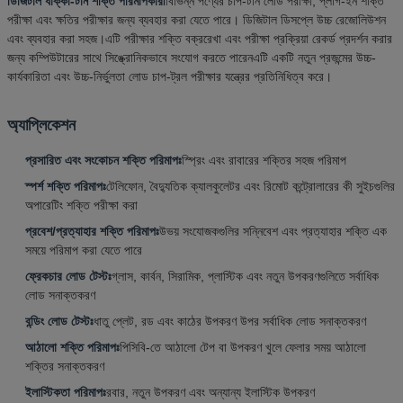
ডিজিটাল ধাক্কা-টান শক্তি পরিমাপকারী
বিভিন্ন পণ্যের চাপ-টান লোড পরীক্ষা, প্লাগ-ইন শক্তি
পরীক্ষা এবং ক্ষতির পরীক্ষার জন্য ব্যবহার করা যেতে পারে। ডিজিটাল ডিসপ্লে উচ্চ রেজোলিউশন
এবং ব্যবহার করা সহজ।এটি পরীক্ষার শক্তি বক্ররেখা এবং পরীক্ষা প্রক্রিয়া রেকর্ড প্রদর্শন করার
জন্য কম্পিউটারের সাথে সিঙ্ক্রোনিকভাবে সংযোগ করতে পারেনএটি একটি নতুন প্রজন্মের উচ্চ-
কার্যকারিতা এবং উচ্চ-নির্ভুলতা লোড চাপ-ট্রল পরীক্ষার যন্ত্রের প্রতিনিধিত্ব করে।
অ্যাপ্লিকেশন
প্রসারিত এবং সংকোচন শক্তি পরিমাপঃ
স্প্রিং এবং রাবারের শক্তির সহজ পরিমাপ
স্পর্শ শক্তি পরিমাপঃ
টেলিফোন, বৈদ্যুতিক ক্যালকুলেটর এবং রিমোট কন্ট্রোলারের কী সুইচগুলির
অপারেটিং শক্তি পরীক্ষা করা
প্রবেশ/প্রত্যাহার শক্তি পরিমাপঃ
উভয় সংযোজকগুলির সন্নিবেশ এবং প্রত্যাহার শক্তি এক
সময়ে পরিমাপ করা যেতে পারে
ফ্রেকচার লোড টেস্টঃ
গ্লাস, কার্বন, সিরামিক, প্লাস্টিক এবং নতুন উপকরণগুলিতে সর্বাধিক
লোড সনাক্তকরণ
বন্ডিং লোড টেস্টঃ
ধাতু প্লেট, রড এবং কাঠের উপকরণ উপর সর্বাধিক লোড সনাক্তকরণ
আঠালো শক্তি পরিমাপঃ
পিসিবি-তে আঠালো টেপ বা উপকরণ খুলে ফেলার সময় আঠালো
শক্তির সনাক্তকরণ
ইলাস্টিকতা পরিমাপঃ
রবার, নতুন উপকরণ এবং অন্যান্য ইলাস্টিক উপকরণ