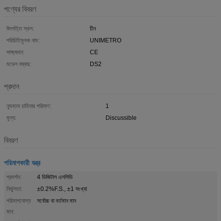
পণ্যের বিবরণ
উৎপত্তি স্থল:
চীন
পরিচিতিমুলক নাম:
UNIMETRO
সাক্ষ্যদান:
CE
মডেল নম্বার:
DS2
প্রদান
ন্যূনতম চাহিদার পরিমাণ:
1
মূল্য:
Discussible
বিবরণ
পরিমাপকারী যন্ত্র
প্রদর্শন:
4 ডিজিটাল এলসিডি
নির্ভুলতা:
±0.2%F.S., ±1 সংখ্যা
পরিমাপযোগ্য
সর্বোচ্চ বা বর্তমান মান
মান: