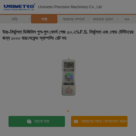
Unimetro Precision Machinery Co., Ltd
বাড়ি
পণ্য
আমাদের সম্পর্কে
কারখানা ভ্রমণ
>>
উচ্চ-নির্ভুলতা ডিজিটাল পুশ-পুল ফোর্স গেজ ±০.২%F.S. নির্ভুলতা এবং লোড টেস্টিংয়ের
জন্য ১০০০ বার/সেকেন্ড স্যাম্পলিং রেট সহ
ভালো দাম
আমাদের সাথে যোগাযোগ করুন