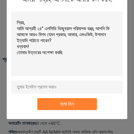
যন্ত্রের পরিমাপ অক্ষের প্রসারিত বা সংকোচন ডিজিটাল ডিসপ্লেতে পরিমাপ শক্তির মান
প্রদর্শন করে
সমস্ত মডেল পরিমাপ প্রক্রিয়ার সময় সর্বাধিক শক্তি মান ক্যাপচার করতে পারেন
অতিরিক্ত লোড বা কম ব্যাটারি ট্রিগার প্রদর্শন পর্দা ঝলকানি বিপদাশঙ্কা
সহজ অপারেশন জন্য প্রদর্শন ওরিয়েন্টেশন এক বোতাম দিয়ে পরিবর্তন করা যেতে পারে
আরো টেকসই এবং সহজ অপারেটিং নকশা
প্রযুক্তিগত পরামিতি
পরিমাপ ইউনিটঃ
N, Kgf (gf) বা lbf (ozf) নির্বাচনযোগ্য
প্রদর্শনঃ
৪ ডিজিটের LCD
পরিমাপযোগ্য মানঃ
পিক বা বর্তমান মান
নমুনা গ্রহণের হারঃ
১০০০ বার/সেকেন্ড
জমা দিন
অতিরিক্ত লোড ক্ষমতাঃ
প্রায় ২০০% এফএস (১০০% এলার্ম এলইডি ফ্ল্যাশ)
সঠিকতাঃ
±0.2% F.S., ±1 ডিজিট
অপারেটিং তাপমাত্রাঃ
0 থেকে +40°C
শক্তিঃ
অভ্যন্তরীণ চারটি AA Ni/MH ব্যাটারি অথবা বাহ্যিক এসি অ্যাডাপ্টার