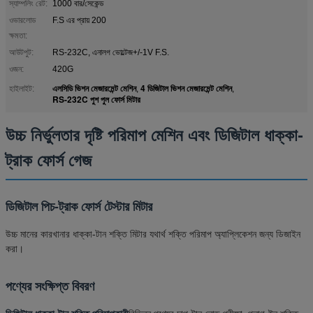
স্যাম্পলিং রেট:
1000 বার/সেকেন্ড
ওভারলোড
F.S এর প্রায় 200
ক্ষমতা:
আউটপুট:
RS-232C, এনালগ ভোল্টেজ+/-1V F.S.
ওজন:
420G
এলসিডি ভিশন মেজারমেন্ট মেশিন
4 ডিজিটাল ভিশন মেজারমেন্ট মেশিন
হাইলাইট:
,
,
RS-232C পুশ পুল ফোর্স মিটার
উচ্চ নির্ভুলতার দৃষ্টি পরিমাপ মেশিন এবং ডিজিটাল ধাক্কা-
ট্রাক ফোর্স গেজ
ডিজিটাল পিচ-ট্রাক ফোর্স টেস্টার মিটার
উচ্চ মানের কারখানার ধাক্কা-টান শক্তি মিটার যথার্থ শক্তি পরিমাপ অ্যাপ্লিকেশন জন্য ডিজাইন
করা।
পণ্যের সংক্ষিপ্ত বিবরণ