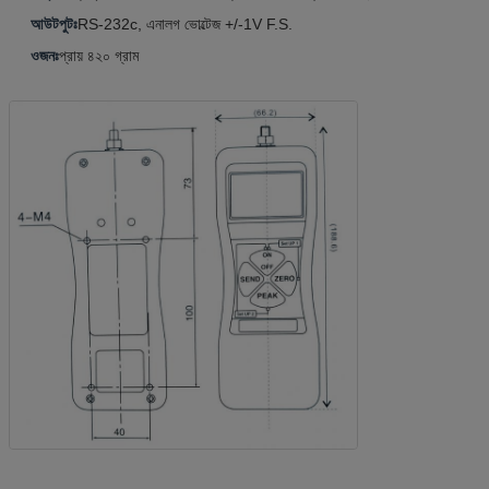
আউটপুটঃ
RS-232c, এনালগ ভোল্টেজ +/-1V F.S.
ওজনঃ
প্রায় ৪২০ গ্রাম