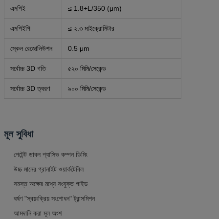
এমপিই
≤ 1.8+L/350 (μm)
এমপিইপি
≤ ২.৩ মাইক্রোমিটার
স্কেল রেজোলিউশন
0.5 μm
সর্বোচ্চ 3D গতি
৫২০ মিমি/সেকেন্ড
সর্বোচ্চ 3D ত্বরণ
৯০০ মিমি/সেকেন্ড
মূল সুবিধা
পেটেন্ট ডাবল প্যাসিভ কম্পন ডিমিং
উচ্চ মানের গ্রানাইট ওয়ার্কটেবিল
সমস্ত অক্ষের মধ্যে সংযুক্ত গাইড
ঘর্ষণ "স্বয়ংক্রিয় সংশোধন" ট্রান্সমিশন
আমদানি করা মূল অংশ