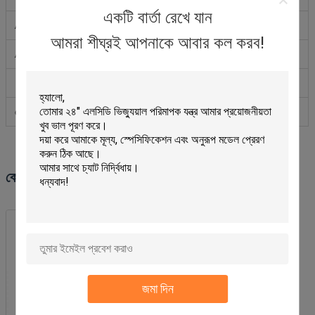
একটি বার্তা রেখে যান
A-5000-4161
বল প্রোব
Φ4×10 মিমি
1
আমরা শীঘ্রই আপনাকে আবার কল করব!
A-5000-2286
বল প্রোব
Φ5×10 মিমি
1
প্রোব স্লিপার
2
মোটঃ
১০ প্রকার
১৬%
কোম্পানির তথ্য
জমা দিন