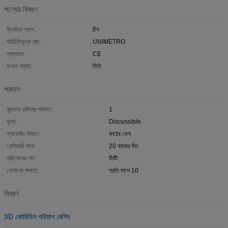
পণ্যের বিবরণ
উৎপত্তি স্থল:
চীন
পরিচিতিমুলক নাম:
UNIMETRO
সাক্ষ্যদান:
CE
মডেল নম্বার:
তিনি
প্রদান
ন্যূনতম চাহিদার পরিমাণ:
1
মূল্য:
Discussible
প্যাকেজিং বিবরণ:
কাঠের কেস
ডেলিভারি সময়:
20 কাজের দিন
পরিশোধের শর্ত:
টি/টি
যোগানের ক্ষমতা:
প্রতি মাসে 10
বিবরণ
3D কোরিডিন পরিমাপ মেশিন