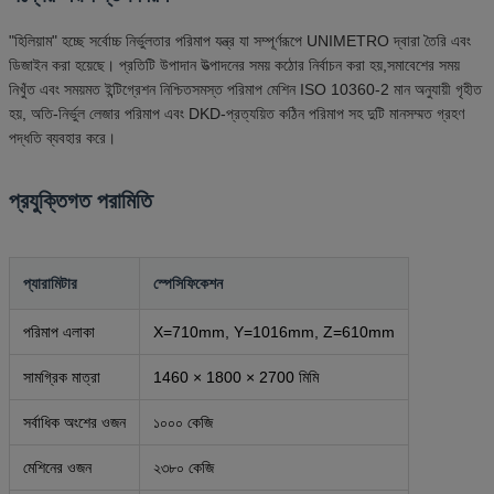
"হিলিয়াম" হচ্ছে সর্বোচ্চ নির্ভুলতার পরিমাপ যন্ত্র যা সম্পূর্ণরূপে UNIMETRO দ্বারা তৈরি এবং
ডিজাইন করা হয়েছে। প্রতিটি উপাদান উত্পাদনের সময় কঠোর নির্বাচন করা হয়,সমাবেশের সময়
নিখুঁত এবং সময়মত ইন্টিগ্রেশন নিশ্চিতসমস্ত পরিমাপ মেশিন ISO 10360-2 মান অনুযায়ী গৃহীত
হয়, অতি-নির্ভুল লেজার পরিমাপ এবং DKD-প্রত্যয়িত কঠিন পরিমাপ সহ দুটি মানসম্মত গ্রহণ
পদ্ধতি ব্যবহার করে।
প্রযুক্তিগত পরামিতি
প্যারামিটার
স্পেসিফিকেশন
পরিমাপ এলাকা
X=710mm, Y=1016mm, Z=610mm
সামগ্রিক মাত্রা
1460 × 1800 × 2700 মিমি
সর্বাধিক অংশের ওজন
১০০০ কেজি
মেশিনের ওজন
২৩৮০ কেজি