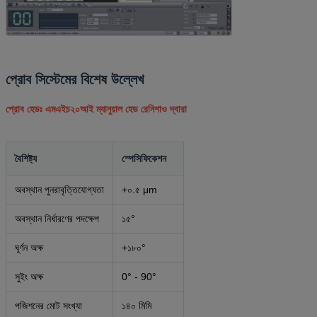
প্রোব সিস্টেমের বিশেষ উল্লেখ
প্রোব হেডঃ এমএইচ২০আই ম্যানুয়াল হেড রেনিশাও দ্বারা
বৈশিষ্ট্য
স্পেসিফিকেশন
অবস্থান পুনরাবৃত্তিযোগ্যতা
+০.৫ μm
অবস্থান নির্ধারণের পদক্ষেপ
১৫°
ঘূর্ণন অক্ষ
+১৮০°
সুইং অক্ষ
0° - 90°
পজিশনের মোট সংখ্যা
১৪০ মিমি