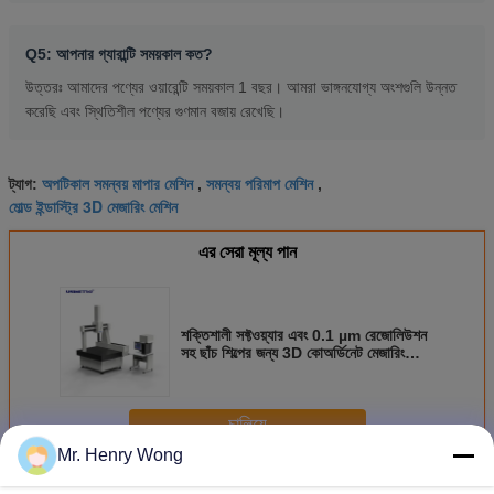
Q5: আপনার গ্যারান্টি সময়কাল কত?
উত্তরঃ আমাদের পণ্যের ওয়ারেন্টি সময়কাল 1 বছর। আমরা ভাঙ্গনযোগ্য অংশগুলি উন্নত
করেছি এবং স্থিতিশীল পণ্যের গুণমান বজায় রেখেছি।
অপটিকাল সমন্বয় মাপার মেশিন
সমন্বয় পরিমাপ মেশিন
ট্যাগ:
,
,
মোল্ড ইন্ডাস্ট্রি 3D মেজারিং মেশিন
এর সেরা মূল্য পান
শক্তিশালী সফ্টওয়্যার এবং 0.1 µm রেজোলিউশন
সহ ছাঁচ শিল্পের জন্য 3D কোঅর্ডিনেট মেজারিং
মেশিন
চালিয়ে
Mr. Henry Wong
3D কোরিডিন পরিমাপ মেশিন
অধিক