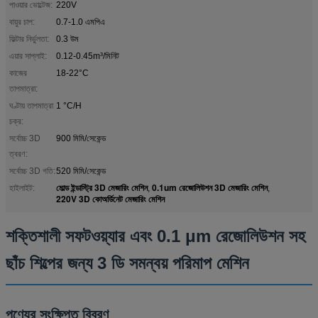
পাওয়ার ভোল্টেজ:
220V
বায়ুর চাপ:
0.7-1.0 এমপিএ
ফিল্টার নির্ভুলতা:
0.3 উম
এয়ার সাপ্লাই:
0.12-0.45m³/মিনিট
কাজের
18-22°C
তাপমাত্রা:
ঘণ্টায় তাপমাত্রা
1 °C/H
চক্র:
সর্বোচ্চ 3D
900 মিমি/সেকেন্ড
ত্বরণ:
সর্বোচ্চ 3D গতি:
520 মিমি/সেকেন্ড
মোল্ড ইন্ডাস্ট্রি 3D মেজারিং মেশিন
0.1um রেজোলিউশন 3D মেজারিং মেশিন
হাইলাইট:
,
,
220V 3D কোঅর্ডিনেট মেজারিং মেশিন
শক্তিশালী সফটওয়্যার এবং 0.1 μm রেজোলিউশন সহ
ছাঁচ শিল্পের জন্য 3 ডি সমন্বয় পরিমাপ মেশিন
পণ্যের সংক্ষিপ্ত বিবরণ