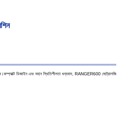
েশিন
ন।কম্প্যাক্ট ডিজাইন এবং মহান স্থিতিশীলতা ধন্যবাদ, RANGER600 মেট্রোলজি