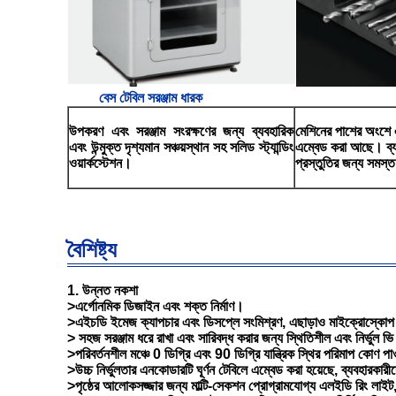
বেস টেবিল সরঞ্জাম ধারক
উপকরণ এবং সরঞ্জাম সংরক্ষণের জন্য ব্যবহারিক
মেশিনের পাশের অংশে এক
এবং উন্মুক্ত দৃশ্যমান সঞ্চয়স্থান সহ সলিড স্ট্যান্ডিং
এম্বেড করা আছে। ব্যব
ওয়ার্কস্টেশন।
প্রস্তুতির জন্য সমস্
বৈশিষ্ট্য
1. উন্নত নকশা
>এর্গোনমিক ডিজাইন এবং শক্ত নির্মাণ।
>এইচডি ইমেজ ক্যাপচার এবং ডিসপ্লে সংমিশ্রণ, এছাড়াও মাইক্রোস্কোপ
> সহজ সরঞ্জাম ধরে রাখা এবং সারিবদ্ধ করার জন্য স্থিতিশীল এবং নির্ভুল ভ
>পরিবর্তনশীল মঞ্চে 0 ডিগ্রি এবং 90 ডিগ্রি যান্ত্রিক স্থির পরিমাপ কোণ পা
>উচ্চ নির্ভুলতার এনকোডারটি ঘূর্ণন টেবিলে এম্বেড করা হয়েছে, ব্যবহার
>পৃষ্ঠের আলোকসজ্জার জন্য মাল্টি-সেকশন প্রোগ্রামযোগ্য এলইডি রিং লাইট, স্ট্