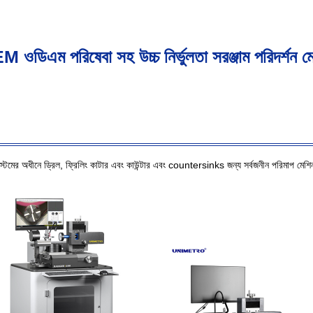
 ওডিএম পরিষেবা সহ উচ্চ নির্ভুলতা সরঞ্জাম পরিদর্শন ম
ধীনে ড্রিল, ফ্রিলিং কাটার এবং কাউন্টার এবং countersinks জন্য সর্বজনীন পরিমাপ মেশি