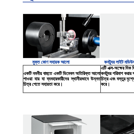
মুক্ত কোণ সহায়ক আলো
কনট্যুর লাইট মডিউ
এটি এক্স-অক্ষের দিক দ
একটি নমনীয় বাহুতে একটি ডিমেবল অতিরিক্ত আলো
কনট্যুর পরিমাপ করার 
পাওয়া যায় যা ব্যবহারকারীদের স্থানীয়ভাবে উন্নত
চিত্র এবং বস্তুর দৃশ্
চিত্র পেতে সহায়তা করে।
করে।