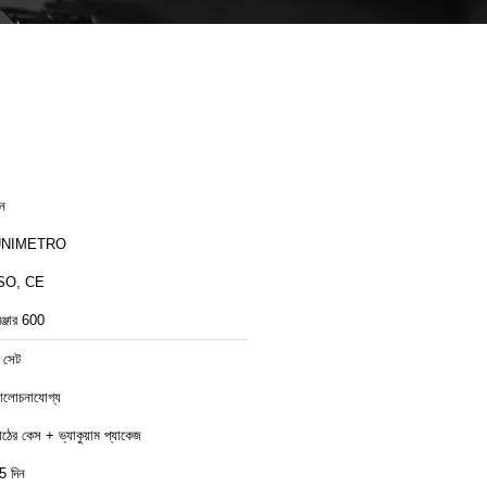
ীন
UNIMETRO
SO, CE
েঞ্জার 600
 সেট
লোচনাযোগ্য
াঠের কেস + ভ্যাকুয়াম প্যাকেজ
5 দিন