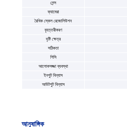
লেন্স
ক্যামেরা
রৈখিক স্কেল রেজোলিউশন
বৃহত্তরীকরণ
দৃষ্টি ক্ষেত্র
সঠিকতা
পিসি
আলোকসজ্জা ব্যবস্থা
ইনপুট বিন্যাস
আউটপুট বিন্যাস
আনুষাঙ্গিক