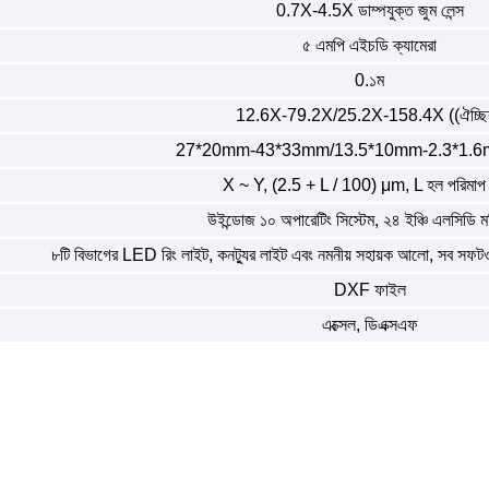
0.7X-4.5X ডাম্পযুক্ত জুম লেন্স
৫ এমপি এইচডি ক্যামেরা
0.১ম
12.6X-79.2X/25.2X-158.4X ((ঐচ্ছি
27*20mm-43*33mm/13.5*10mm-2.3*1.6mm
X ~ Y, (2.5 + L / 100) μm, L হল পরিমাপ দৈ
উইন্ডোজ ১০ অপারেটিং সিস্টেম, ২৪ ইঞ্চি এলসিডি 
৮টি বিভাগের LED রিং লাইট, কনট্যুর লাইট এবং নমনীয় সহায়ক আলো, সব সফটওয়্
DXF ফাইল
এক্সেল, ডিএক্সএফ