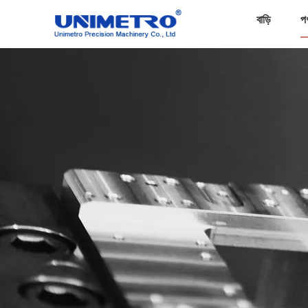
বাড়ি
প