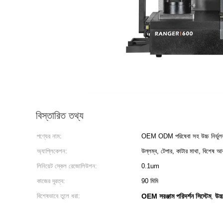
বিস্তারিত তথ্য
পণ্যের নাম:
OEM ODM পরিষেবা সহ উচ্চ নির্ভুলতা
অ্যাপ্লিকেশন:
উল্লম্ব, টেপার, কাটার মাথা, বিশেষ আক
লিনিয়েট স্কেল রেজোলিউশন:
0.1um
কাজের দূরত্ব:
90 মিমি
বিশেষভাবে তুলে ধরা:
OEM সরঞ্জাম পরিদর্শন সিস্টেম
উচ্
,