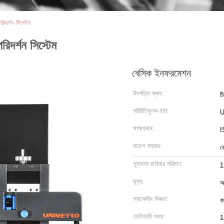
িদর্শন সিস্টেম
িদর্শন সিস্টেম
বেসিক ইনফরমেশন
উৎপত্তি স্থল:
চ
পরিচিতিমুলক নাম:
সাক্ষ্যদান:
I
মডেল নম্বার:
র
ন্যূনতম চাহিদার পরিমাণ:
1
মূল্য:
আ
প্যাকেজিং বিবরণ:
ক
ডেলিভারি সময়:
1