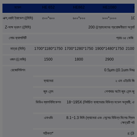
মডেল
HE 652
HE862
HE1080
H
এক্স,ওয়াই ট্রাভেল ((মিমি)
৫০০*৬০০
৬০০*৮০০
৮০০*১০০০
100
Z-অক্ষ ভ্রমণ ((মিমি)
200 ((গ্রাহকদের প্রয়োজনীয়তা অনুযায়ী
লোড ক্যাপাসিটি
প্রায় ৩৫ কেজি
মাত্রা (মিমি)
1700*1180*1750
1700*1280*1750
1900*1480*1750
2100*
ওজন ((কেজি)
1500
1800
2900
রেজোলিউশন
0.5μm ((0.1um বিকল্পের
ক্যামেরা
২ এম এইচডি জিআই
জুম লেন্স
পেশাদার অটো জুম লেন্স জু
ভিডিও ম্যাগনিফিকেশন
18~195X (নির্বাচিত ক্যামেরার বিভিন্ন মডেল অনুযায়ী, এর 
স
এফওভি
8.1~1.3 মিমি (ক্যামেরা এবং লেন্সের বিভিন্ন মিলের স্কিম অনু
ক্ষেত্রটি পরি
সঠিকতা*
≤ (3+