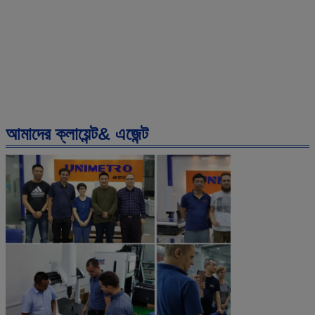
আমাদের ক্লায়েন্ট& এজেন্ট