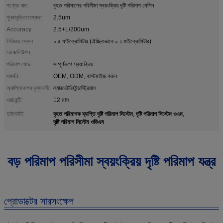
পণ্যের নাম:
বৃহত পরিমাপের পরিসীমা স্বয়ংক্রিয় দৃষ্টি পরিমাপ মেশিন
পুনরাবৃত্তিযোগ্যতা:
2.5um
Accuracy:
2.5+L/200um
লিনিয়ার স্কেল
০.৫ মাইক্রোমিটার (ঐচ্ছিকভাবে ০.১ মাইক্রোমিটার)
রেজোলিউশন:
পরিমাপ মোড:
সম্পূর্ণরূপে স্বয়ংক্রিয়
সমর্থন:
OEM, ODM, কাস্টমাইজ করুন
অ্যাপ্লিকেশন দৃশ্যাবলী:
ল্যাবরেটরি/ইন্ডাস্ট্রিয়াল
ওয়ারেন্টি:
12 মাস
বৃহত পরিমাপক ব্যাপ্তি দৃষ্টি পরিমাপ সিস্টেম
দৃষ্টি পরিমাপ সিস্টেম ওএম
হাইলাইট:
,
,
দৃষ্টি পরিমাপ সিস্টেম ওডিএম
বড় পরিমাপ পরিসীমা স্বয়ংক্রিয় দৃষ্টি পরিমাপ যন্ত্র
প্রোডাক্টের সারসংক্ষেপ