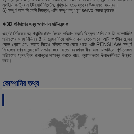
এলইডি কনট্যুর লাইট সোর্স সিস্টেম, বুদ্ধিমান ২৫৬ স্তরের উজ্জ্বলতা সমন্বয়।
6) সম্পূর্ণ অক্ষ সিএনসি নিয়ন্ত্রণ, এসি সম্পূর্ণ বন্ধ লুপ servo মোটর ড্রাইভ।
◆
3D পরিমাপের জন্য অপশনাল মাল্টি-সেন্সরঃ
এইচই সিরিজের বড় গ্যান্ট্রি টাইপ ভিজন পরিমাপ যন্ত্রটি বিস্তৃত 2 ডি / 3 ডি কম্পোজিট
পরিমাপের জন্য বিভিন্ন 3 ডি সেন্সর দিয়ে সজ্জিত করা যেতে পারে।এটি স্পর্শহীন সেন্সর
যেমন প্রোব এবং লেজার দিয়েও সজ্জিত করা যেতে পারে. এটি RENSHAW সম্পূর্ণ
সিরিজের প্রোব ব্র্যাকেট সমর্থন করে, যাতে ব্যবহারকারীরা এক ডিভাইসে পূর্ণ-স্কেল
পরিমাপের স্বয়ংক্রিয় রূপান্তর সম্পন্ন করতে পারে, ব্যাপকভাবে উত্পাদনশীলতা উন্নত
করে।
কোম্পানির তথ্য