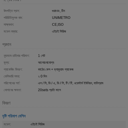
উৎপত্তি স্থল:
গুয়াংডং, চীন
পরিচিতিমুলক নাম:
UNIMETRO
সাক্ষ্যদান:
CE,ISO
মডেল নম্বার:
এইচই সিরিজ
প্রদান
ন্যূনতম চাহিদার পরিমাণ:
1 সেট
মূল্য:
আলোচনাযোগ্য
প্যাকেজিং বিবরণ:
কাঠের কেস + ভ্যাকুয়াম প্যাকেজ
ডেলিভারি সময়:
২ 0 দিন
পরিশোধের শর্ত:
এল / সি, ডি / এ, ডি / পি, টি / টি, ওয়েস্টার্ন ইউনিয়ন, মানিগ্রাম
যোগানের ক্ষমতা:
20sets প্রতি মাসে
বিবরণ
দৃষ্টি পরিমাপ মেশিন
মডেল:
এইচই সিরিজ