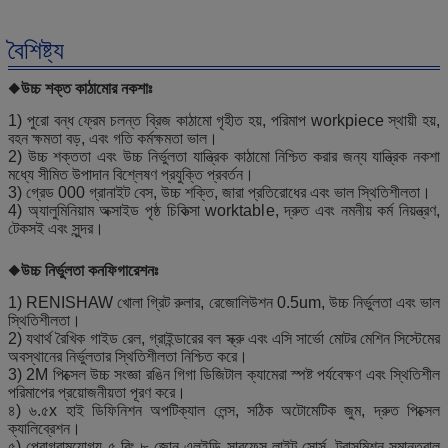
বৈশিষ্ট্য
◆
উচ্চ শক্ত কাঠামোর নকশাঃ
1) পুরো বন্ধ ফ্রেম চলন্ত ব্রিজ কাঠামো গৃহীত হয়, পরিমাপ workpiece স্থায়ী হয়,
বহন ক্ষমতা বড়, এবং গতি কর্মক্ষমতা ভাল।
2) উচ্চ শক্ততা এবং উচ্চ নির্ভুলতা যান্ত্রিক কাঠামো নিশ্চিত করার জন্য যান্ত্রিক নকশা
মধ্যে সীমিত উপাদান বিশ্লেষণ প্রযুক্তি প্রবর্তন।
3) গ্রেড 000 গ্রানাইট বেস, উচ্চ শক্তি, জারা প্রতিরোধের এবং ভাল স্থিতিশীলতা।
4) অ্যালুমিনিয়াম অক্সাইড পৃষ্ঠ চিকিত্সা worktable, দ্রুত এবং নমনীয় কর্ম নিয়ন্ত্রণ,
টেকসই এবং সুন্দর।
◆
উচ্চ নির্ভুলতা কনফিগারেশনঃ
1) RENISHAW খোলা গ্রিট রুলার, রেজোলিউশন 0.5um, উচ্চ নির্ভুলতা এবং ভাল
স্থিতিশীলতা।
2) যথার্থ রৈখিক গাইড রেল, গ্রাইন্ডারের বল স্ক্রু এবং এসি সার্ভো মোটর মেশিন সিস্টেমের
অবস্থানের নির্ভুলতার স্থিতিশীলতা নিশ্চিত করে।
3) 2M পিক্সেল উচ্চ সংজ্ঞা রঙিন গিগা ডিজিটাল ক্যামেরা স্পষ্ট পর্যবেক্ষণ এবং স্থিতিশীল
পরিমাপের প্রয়োজনীয়তা পূরণ করে।
৪) ৬.৫x হাই ডিফিনিশন অপটিক্যাল লেন্স, সঠিক অটোমেটিক জুম, দ্রুত পিক্সেল
ক্যালিব্রেশন।
৫) প্রোগ্রামযোগ্য ৫ রিং ৮ জোন এলইডি সারফেস লাইট সোর্স, ট্রান্সমিশন সমান্তরাল