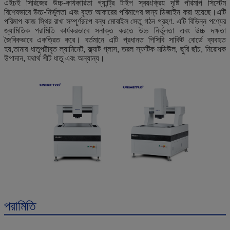
এইচই সিরিজের উচ্চ-কার্যকারিতা গ্যান্ট্রি টাইপ স্বয়ংক্রিয় দৃষ্টি পরিমাপ সিস্টেম
বিশেষভাবে উচ্চ-নির্ভুলতা এবং বৃহত আকারের পরিমাপের জন্য ডিজাইন করা হয়েছে।এটি
পরিমাপ কাজ স্থির রাখা সম্পূর্ণরূপে বন্ধ মোবাইল সেতু গঠন গ্রহণ. এটি বিভিন্ন পণ্যের
জ্যামিতিক পরামিতি কার্যকরভাবে সনাক্ত করতে উচ্চ নির্ভুলতা এবং উচ্চ দক্ষতা
জৈবিকভাবে একত্রিত করে। বর্তমানে এটি প্রধানত পিসিবি সার্কিট বোর্ডে ব্যবহৃত
হয়,তামার ধাতুপট্টাবৃত ল্যামিনেট, ফ্ল্যাট গ্লাস, তরল স্ফটিক মডিউল, ছুরি ছাঁচ, নিরোধক
উপাদান, যথার্থ শীট ধাতু এবং অন্যান্য।
পরামিতি