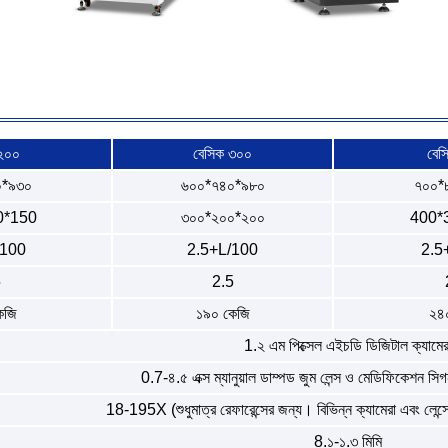
২০০
বেসিক ৩০০
বেস
০*৯৩০
৬০০*৭৪০*৯৮০
৭০০*
0*150
৩০০*২০০*২০০
400*
/100
2.5+L/100
2.5
5
2.5
েজি
১৯০ কেজি
২৪
1.২ এম পিক্সেল এইচডি ডিজিটাল ক্যামের
0.7-৪.৫ এক্স ম্যানুয়াল ডাম্পড জুম লেন্স ও মেডিফিকেশন সিগ
18-195X (শুধুমাত্র রেফারেন্সের জন্য। বিভিন্ন ক্যামেরা এবং লেন্
8.১-১.৩ মিমি