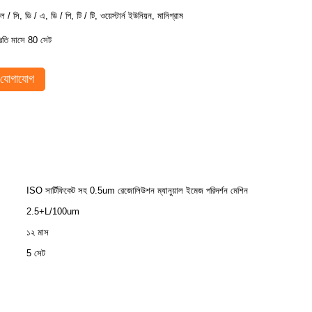
ল / সি, ডি / এ, ডি / পি, টি / টি, ওয়েস্টার্ন ইউনিয়ন, মানিগ্রাম
্রতি মাসে 80 সেট
যোগাযোগ
ISO সার্টিফিকেট সহ 0.5um রেজোলিউশন ম্যানুয়াল ইমেজ পরিদর্শন মেশিন
2.5+L/100um
১২ মাস
5 সেট