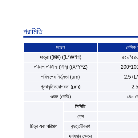
পরামিতি
মডেল
বেসিক 
মাত্রা ((মিমি) ((L*W*H)
৫৫০*৫৪
পরিমাপ পরিসীমা (মিমি) ((X*Y*Z)
200*10
পরিমাপের নির্ভুলতা (μm)
2.5+L
পুনরাবৃত্তিযোগ্যতা (μm)
2.
ওজন (কেজি)
১৪০ ক
সিসিডি
লেন্স
চিত্র এবং পরিমাপ
বৃহত্তরীকরণ
দৃশ্যমান ক্ষেত্র