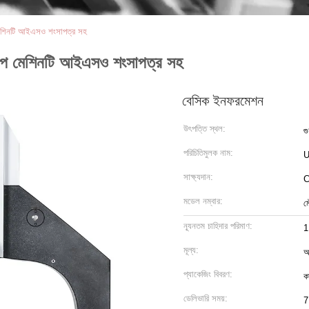
মেশিনটি আইএসও শংসাপত্র সহ
মাপ মেশিনটি আইএসও শংসাপত্র সহ
বেসিক ইনফরমেশন
উৎপত্তি স্থল:
গু
পরিচিতিমুলক নাম:
সাক্ষ্যদান:
C
মডেল নম্বার:
ম
ন্যূনতম চাহিদার পরিমাণ:
1
মূল্য:
আ
প্যাকেজিং বিবরণ:
ক
ডেলিভারি সময়:
7