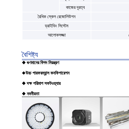
কাজের দূরত্ব
রৈখিক স্কেল রেজোলিউশন
ড্রাইভিং সিস্টেম
আলোকসজ্জা
বৈশিষ্ট্য
◆ গুণমানের বিশদ নিয়ন্ত্রণ
◆
উচ্চ পারফরম্যান্স কনফিগারেশন
◆ দক্ষ পরিমাপ সফটওয়্যার
◆ নমনীয়তা