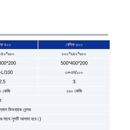
িক ৪০০
বেসিক ৫০০
৮৪০*৯৮০
৮০০*৯৪০*৯৮০
300*200
500*400*200
+L/100
৩+এল/১০০
2.5
3
০ কেজি
২৯০ কেজি
া
ন্যাল ফিডব্যাক সেন্সর
সের সাথে লুপটি আলাদা হবে।)