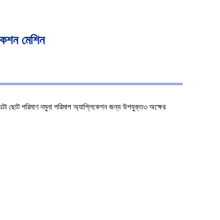
েকশন মেশিন
এটা ছোট পরিমাণ নমুনা পরিমাপ অ্যাপ্লিকেশন জন্য উপযুক্ত৩ অক্ষের