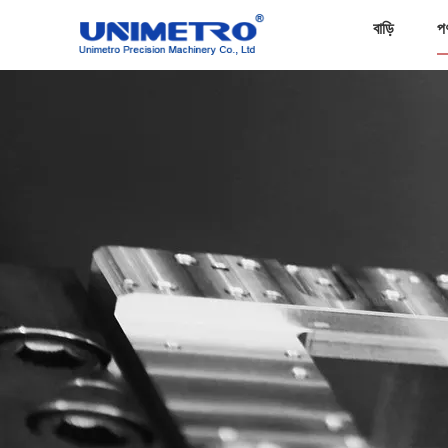
বাড়ি
প