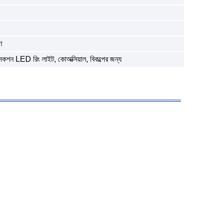
ণ
শন LED রিং লাইট, কোঅক্সিয়াল, বিকল্পের জন্য