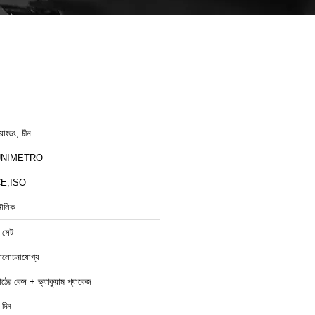
য়াংডং, চীন
UNIMETRO
E,ISO
ৌলিক
 সেট
লোচনাযোগ্য
াঠের কেস + ভ্যাকুয়াম প্যাকেজ
 দিন