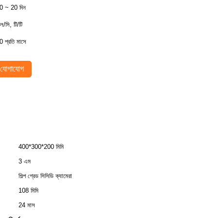
0 ~ 20 দিন
ল/সি, টি/টি
0 প্রতি মাসে
যোগাযোগ
400*300*200 মিমি
3 এম
শিল্প গ্রেড সিসিডি ক্যামেরা
108 মিমি
24 মাস