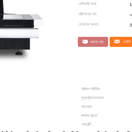
ডেলিভারি সময়:
1
পরিশোধের শর্ত:
এ
যোগানের ক্ষমতা:
3
এখন 
ভালো দাম
পরিমাপ পরিসীমা:
পুনরাবৃত্তিযোগ্যতা:
ক্যামেরা:
কাজের দূরত্ব:
ওয়ারেন্টি: