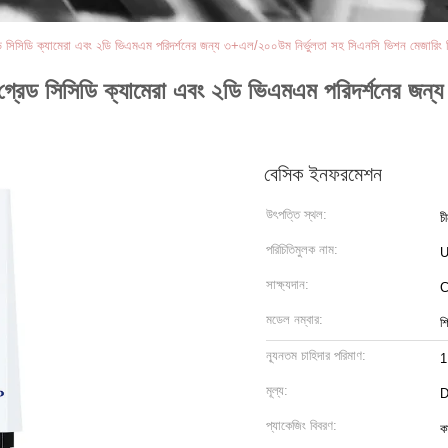
গ্রেড সিসিডি ক্যামেরা এবং ২ডি ভিএমএম পরিদর্শনের জন্য ৩+এল/২০০উম নির্ভুলতা সহ সিএনসি ভিশন মেজারিং স
য়াল গ্রেড সিসিডি ক্যামেরা এবং ২ডি ভিএমএম পরিদর্শনের 
বেসিক ইনফরমেশন
উৎপত্তি স্থল:
চ
পরিচিতিমুলক নাম:
সাক্ষ্যদান:
C
মডেল নম্বার:
শ
ন্যূনতম চাহিদার পরিমাণ:
1
মূল্য:
D
প্যাকেজিং বিবরণ:
ক