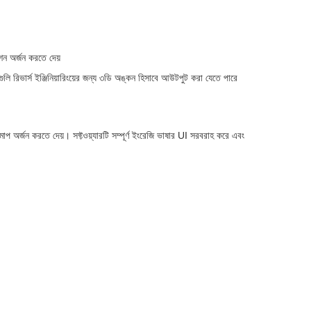
ন অর্জন করতে দেয়
লি রিভার্স ইঞ্জিনিয়ারিংয়ের জন্য ৩ডি অঙ্কন হিসাবে আউটপুট করা যেতে পারে
র্জন করতে দেয়। সফ্টওয়্যারটি সম্পূর্ণ ইংরেজি ভাষার UI সরবরাহ করে এবং