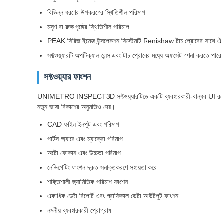
বিভিন্ন ধরণের উপকরণের স্থিতিশীল পরিমাপ
মসৃণ বা রুক্ষ পৃষ্ঠের স্থিতিশীল পরিমাপ
PEAK সিরিজ ইমেজ ইন্সপেকশন সিস্টেমটি Renishaw টাচ প্রোবের সাথে ঐচ্ছিক
সফ্টওয়্যারটি অপটিক্যাল লেন্স এবং টাচ প্রোবের মধ্যে অফসেট গণনা করতে পারে
সফ্টওয়্যার ফাংশন
UNIMETRO INSPECT3D সফ্টওয়্যারটিতে একটি ব্যবহারকারী-বান্ধব UI রয়েছে, এট
নতুন ভাষা বিকাশের অনুমতিও দেয়।
CAD ফাইল ইনপুট এবং পরিমাপ
পার্টস অ্যারে এবং ম্যাক্রো পরিমাপ
অটো ফোকাস এবং উচ্চতা পরিমাপ
নেভিগেটিং ফাংশন দ্রুত সনাক্তকরণে সহায়তা করে
শক্তিশালী জ্যামিতিক পরিমাপ ফাংশন
একাধিক ডেটা রিপোর্ট এবং গ্রাফিকাল ডেটা আউটপুট ফাংশন
নমনীয় ব্যবহারকারী প্রোগ্রাম