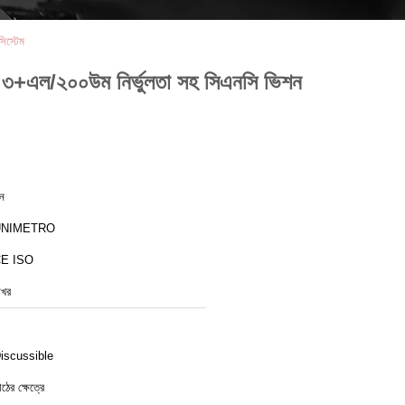
িস্টেম
জন্য ৩+এল/২০০উম নির্ভুলতা সহ সিএনসি ভিশন
ীন
UNIMETRO
E ISO
িখর
iscussible
াঠের ক্ষেত্রে