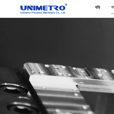
বাড়ি
প