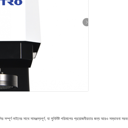
ূর্ণ লাইনের সাথে সামঞ্জস্যপূর্ণ, যা সুনির্দিষ্ট পরিমাপের প্রয়োজনীয়তার জন্য আরও সম্ভাবনা সর