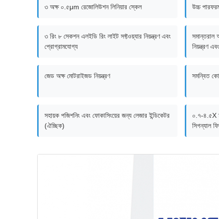
৩ অক্ষ ০.৫μm রেজোলিউশন লিনিয়ার স্কেল
উচ্চ পারফর
৩ রিং ৮ সেকশন এলইডি রিং লাইট সফ্টওয়্যার নিয়ন্ত্রণ এবং
সমান্তরাল 
প্রোগ্রামযোগ্য
নিয়ন্ত্রণ এ
জেড অক্ষ মোটরাইজড নিয়ন্ত্রণ
সমন্বিত কোর
সহায়ক পজিশনিং এবং ফোকাসিংয়ের জন্য লেজার ইন্ডিকেটর
০.৭-৪.৫X ম্
(ঐচ্ছিক)
সিগন্যাল ফি