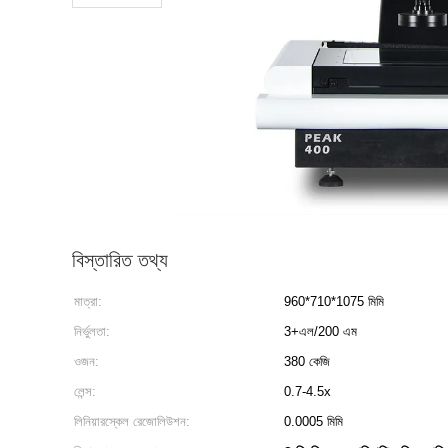
বিস্তারিত তথ্য
মাত্রা:
960*710*1075 মিমি
নির্ভুলতা:
3+এল/200 এম
ওজন:
380 কেজি
লেন্স:
0.7-4.5x
লিনিয়ারস্কেল রেজোলিউশন:
0.0005 মিমি