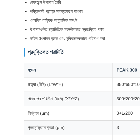
রেফারেন্স উপাদান তৈরি
শক্তিশালী প্রান্ত সনাক্তকরণ ফাংশন
একাধিক বাহ্যিক আনুষাঙ্গিক সমর্থন
উপাদানগুলির জ্যামিতিক সহনশীলতার স্বয়ংক্রিয় গণনা
জটিল উৎপাদন দ্রুত এবং সুবিধাজনকভাবে পরিমাপ করা
প্রযুক্তিগত পরামিতি
মডেল
PEAK 300
মাত্রা (মিমি) (L*W*H)
850*650*10
পরিমাপের পরিসীমা (মিমি) (X*Y*Z)
300*200*20
নির্ভুলতা (μm)
3+L/200
পুনরাবৃত্তিযোগ্যতা (μm)
3