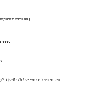
 প্রিসিশন পরিমাপ যন্ত্র।
0.0005"
0°C
টারি (একটি ব্যাটারি এক বছরের বেশি সময় ধরে চলে)