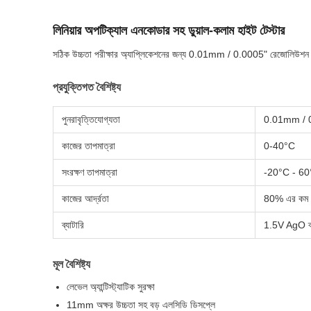
লিনিয়ার অপটিক্যাল এনকোডার সহ ডুয়াল-কলাম হাইট টেস্টার
সঠিক উচ্চতা পরীক্ষার অ্যাপ্লিকেশনের জন্য 0.01mm / 0.0005" রেজোলিউশন সহ
প্রযুক্তিগত বৈশিষ্ট্য
পুনরাবৃত্তিযোগ্যতা
0.01mm / 
কাজের তাপমাত্রা
0-40°C
সংরক্ষণ তাপমাত্রা
-20°C - 6
কাজের আর্দ্রতা
80% এর কম
ব্যাটারি
1.5V AgO ব্যা
মূল বৈশিষ্ট্য
লেভেল অ্যান্টিস্ট্যাটিক সুরক্ষা
11mm অক্ষর উচ্চতা সহ বড় এলসিডি ডিসপ্লে