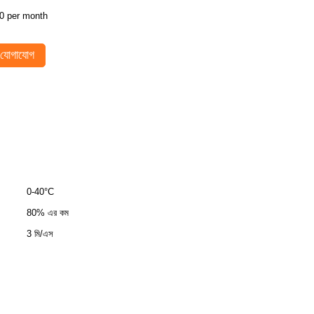
0 per month
যোগাযোগ
0-40°C
80% এর কম
3 মি/এস