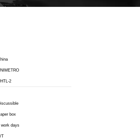
hina
UNIMETRO
HTL-2
iscussible
aper box
 work days
/T