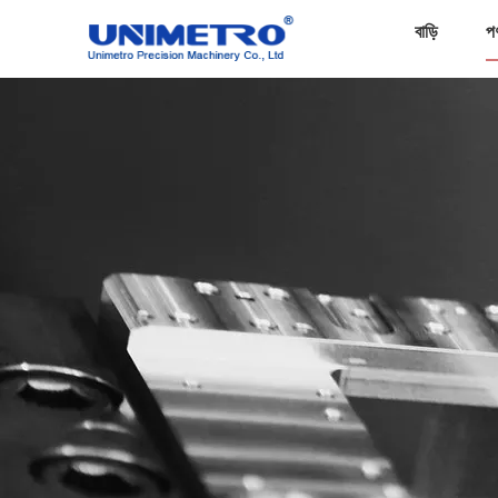
বাড়ি
প