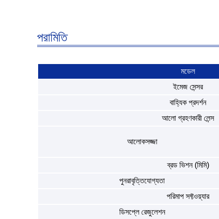
পরামিতি
মডেল
ইমেজ সেন্সর
বাহ্যিক প্রদর্শন
আলো গ্রহণকারী লেন্স
আলোকসজ্জা
ব্রড ভিশন (মিমি)
পুনরাবৃত্তিযোগ্যতা
পরিমাপ সফ্টওয়্যার
ডিসপ্লে রেজুলেশন