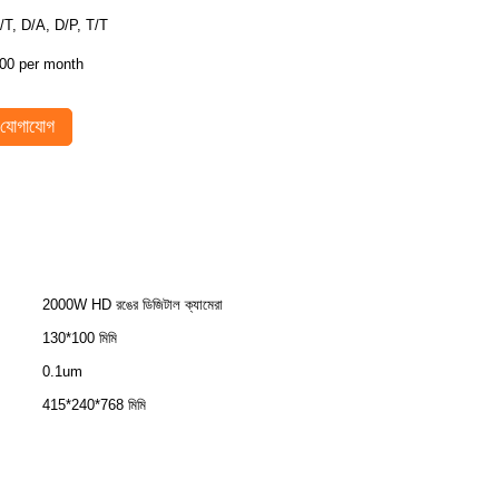
/T, D/A, D/P, T/T
00 per month
যোগাযোগ
2000W HD রঙের ডিজিটাল ক্যামেরা
130*100 মিমি
0.1um
415*240*768 মিমি