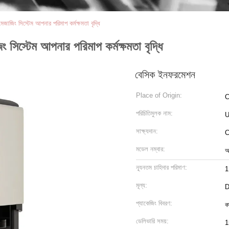
 সিস্টেম আপনার পরিমাপ কর্মক্ষমতা বৃদ্ধি
টেম আপনার পরিমাপ কর্মক্ষমতা বৃদ্ধি
বেসিক ইনফরমেশন
Place of Origin:
C
পরিচিতিমুলক নাম:
সাক্ষ্যদান:
C
মডেল নম্বার:
আ
ন্যূনতম চাহিদার পরিমাণ:
1
মূল্য:
D
প্যাকেজিং বিবরণ:
ক
ডেলিভারি সময়:
1