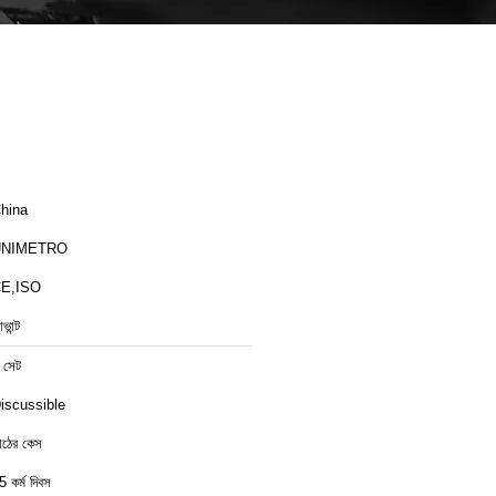
hina
UNIMETRO
E,ISO
ভান্ট
 সেট
iscussible
াঠের কেস
5 কর্ম দিবস