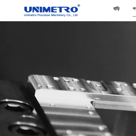
বাড়ি
প