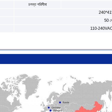
চলন্ত পরিসীমা
240*41
50 ক
110-240VAC