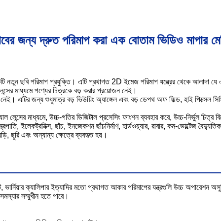
যাবের জন্য দ্রুত পরিমাপ করা এক বোতাম ভিডিও মাপার মে
বি পরিমাপ প্রযুক্তি। এটি প্রথাগত 2D ইমেজ পরিমাপ যন্ত্রের থেকে আলাদা যে এটির আ
 লেন্সের মাধ্যমে পণ্যের চিত্রকে বড় করার প্রয়োজন নেই।
ই। এটির জন্য শুধুমাত্র বড় ভিউয়িং অ্যাঙ্গেল এবং বড় ডেপথ অফ ফিল্ড, হাই পিক্সেল সিস
ল লেন্সের মাধ্যমে, উচ্চ-গতির ডিজিটাল প্রসেসিং ফাংশন ব্যবহার করে, উচ্চ-নির্ভুল চিত্র 
রপাতি, ইলেকট্রনিক্স, ছাঁচ, ইনজেকশন ছাঁচনির্মাণ, হার্ডওয়্যার, রাবার, কম-ভোল্টেজ বৈদ্যুতিক 
ঘড়ি, ছুরি এবং অন্যান্য ক্ষেত্রে ব্যবহৃত হয়।
েন্ট, ভার্নিয়ার ক্যালিপার ইত্যাদির মতো প্রথাগত আকার পরিমাপের যন্ত্রগুলি উচ্চ অপারেশন অস
 সমস্যার সম্মুখীন হতে পারে।