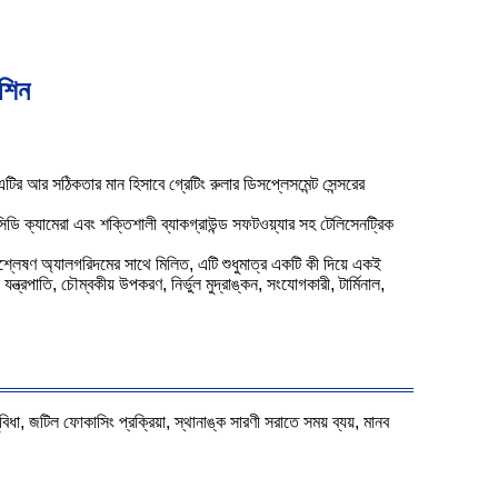
শিন
র সঠিকতার মান হিসাবে গ্রেটিং রুলার ডিসপ্লেসমেন্ট সেন্সরের
িডি ক্যামেরা এবং শক্তিশালী ব্যাকগ্রাউন্ড সফটওয়্যার সহ টেলিসেনট্রিক
বিশ্লেষণ অ্যালগরিদমের সাথে মিলিত, এটি শুধুমাত্র একটি কী দিয়ে একই
যন্ত্রপাতি, চৌম্বকীয় উপকরণ, নির্ভুল মুদ্রাঙ্কন, সংযোগকারী, টার্মিনাল,
ুবিধা, জটিল ফোকাসিং প্রক্রিয়া, স্থানাঙ্ক সারণী সরাতে সময় ব্যয়, মানব