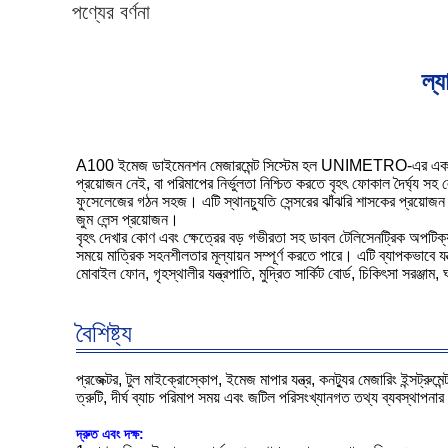
পণ্যের বর্ণনা
ল্
A100 ইমেজ ডাইমেনশন মেজারমেন্ট সিস্টেম হল UNIMETRO-এর একটি নতুন ছ
প্রয়োজন নেই, বা পরিমাপের নির্ভুলতা নিশ্চিত করতে বৃহৎ ফোকাল দৈর্ঘ্য সহ
ফুসেলেজের গঠন সহজ। এটি স্থানচ্যুতি সেন্সরের ঝাঁঝরি শাসকের প্রয়োজন নে
জুম লেন্স প্রয়োজন।
বৃহৎ দেখার কোণ এবং ক্ষেত্রের বড় গভীরতা সহ ডাবল টেলিসেনট্রিক অপটিক্যা
সময়ে মাত্রিক সহনশীলতার মূল্যায়ন সম্পূর্ণ করতে পারে। এটি ব্যাপকভাবে যন্ত্
মোবাইল ফোন, গৃহস্থালীর যন্ত্রপাতি, মুদ্রিত সার্কিট বোর্ড, চিকিৎসা সরঞ্জাম, 
বৈশিষ্ট্য
প্রজেক্টর, টুল মাইক্রোস্কোপ, ইমেজ মাপার যন্ত্র, কনট্যুর মেজারিং ইন্সট্রুম
ত্রুটি, দীর্ঘ ব্যাচ পরিমাপ সময় এবং জটিল পরিসংখ্যানগত তথ্য ব্যবস্থাপনার
দ্রুত এবং দক্ষ: