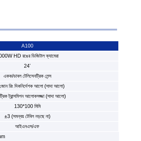
A100
000W HD রঙের ডিজিটাল ক্যামেরা
24'
একক/ডাবল টেলিসেনট্রিক লেন্স
োন রিং দিকনির্দেশক আলো (সাদা আলো)
ন্ট্রিক ট্রান্সমিশন আলোকসজ্জা (সাদা আলো)
130*100 মিমি
±3 (সমন্বয় টেবিল নড়ছে না)
আইএনএস/এফ
um