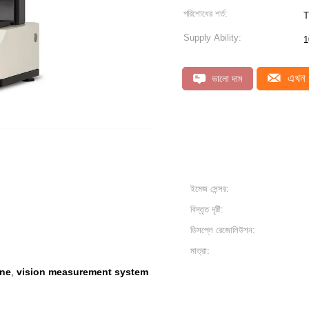
পরিশোধের শর্ত:
T
Supply Ability:
1
এখন 
ভালো দাম
ইমেজ সেন্সর:
বিস্তৃত দৃষ্টি:
ডিসপ্লে রেজোলিউশন:
মাত্রা:
ine
vision measurement system
,