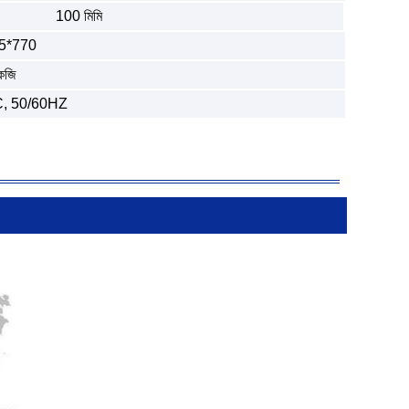
100 মিমি
5*770
েজি
, 50/60HZ