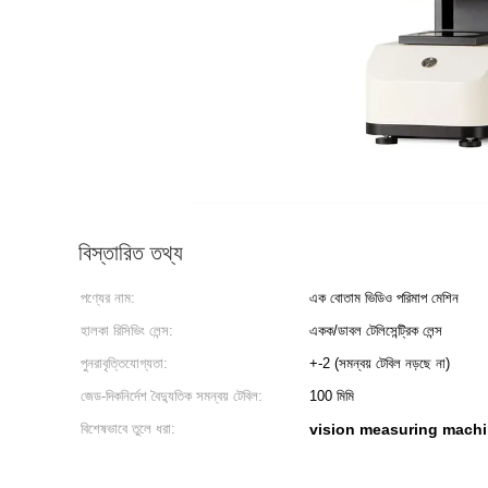
বিস্তারিত তথ্য
পণ্যের নাম:
এক বোতাম ভিডিও পরিমাপ মেশিন
হালকা রিসিভিং লেন্স:
একক/ডাবল টেলিসেন্ট্রিক লেন্স
পুনরাবৃত্তিযোগ্যতা:
+-2 (সমন্বয় টেবিল নড়ছে না)
জেড-দিকনির্দেশ বৈদ্যুতিক সমন্বয় টেবিল:
100 মিমি
বিশেষভাবে তুলে ধরা:
vision measuring mach