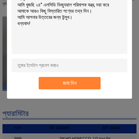
সুবিধাজনক।
জমা দিন
প্যারামিটার
মডেল
MT 1000MT
MT 1000A
সিসিডি
2M HD HDMI CCD, 1/2 রঙের চিপ;