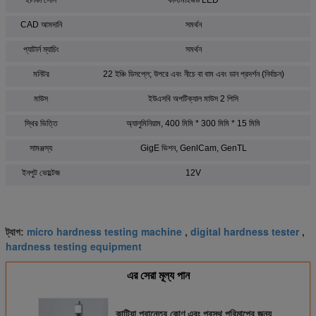
CAD আমদানি
সমর্থন
প্যাটার্ন ম্যাচিং
সমর্থন
মনিটর
22 ইঞ্চি ডিসপ্লে; উপরে এবং নীচে বা বাম এবং ডান প্রদর্শন (নির্বাচন)
মাউস
ইউএসবি অপটিক্যাল মাউস 2 পিসি
স্থির ভিত্তি
অ্যালুমিনিয়াম, 400 মিমি * 300 মিমি * 15 মিমি
সামঞ্জস্য
GigE ভিশন, GenlCam, GenTL
ইনপুট ভোল্টেজ
12V
micro hardness testing machine
digital hardness tester
ট্যাগ:
,
,
hardness testing equipment
এর সেরা মূল্য পান
কাটিয়া প্রান্তের কোণ এবং প্রস্থ পরিমাপের জন্য