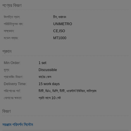
পণ্যের বিবরণ
উৎপত্তি স্থল:
চীন, গুয়াংডং
পরিচিতিমুলক নাম:
UNIMETRO
সাক্ষ্যদান:
CE,ISO
মডেল নম্বার:
MT1000
প্রদান
Min Order:
1 set
মূল্য:
Discussible
প্যাকেজিং বিবরণ:
কাঠের কেস
Delivery Time:
15 work days
পরিশোধের শর্ত:
টি/টি, ডি/এ, ডি/পি, টি/টি, ওয়েস্টার্ন ইউনিয়ন, মানিগ্রাম
যোগানের ক্ষমতা:
প্রতি মাসে 10 সেট
বিবরণ
সরঞ্জাম পরিদর্শন সিস্টেম