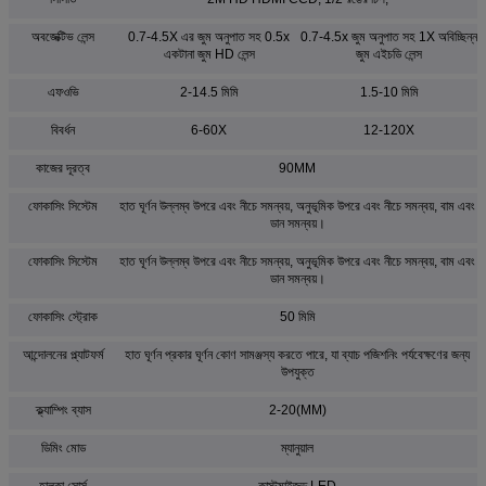
অবজেক্টিভ লেন্স
0.7-4.5X এর জুম অনুপাত সহ 0.5x
0.7-4.5x জুম অনুপাত সহ 1X অবিচ্ছিন্ন
একটানা জুম HD লেন্স
জুম এইচডি লেন্স
এফওভি
2-14.5 মিমি
1.5-10 মিমি
বিবর্ধন
6-60X
12-120X
কাজের দূরত্ব
90MM
ফোকাসিং সিস্টেম
হাত ঘূর্ণন উল্লম্ব উপরে এবং নীচে সমন্বয়, অনুভূমিক উপরে এবং নীচে সমন্বয়, বাম এবং
ডান সমন্বয়।
ফোকাসিং সিস্টেম
হাত ঘূর্ণন উল্লম্ব উপরে এবং নীচে সমন্বয়, অনুভূমিক উপরে এবং নীচে সমন্বয়, বাম এবং
ডান সমন্বয়।
ফোকাসিং স্ট্রোক
50 মিমি
আন্দোলনের প্ল্যাটফর্ম
হাত ঘূর্ণন প্রকার ঘূর্ণন কোণ সামঞ্জস্য করতে পারে, যা ব্যাচ পজিশনিং পর্যবেক্ষণের জন্য
উপযুক্ত
ক্ল্যাম্পিং ব্যাস
2-20(MM)
ডিমিং মোড
ম্যানুয়াল
হালকা সোর্স
কাস্টমাইজড LED