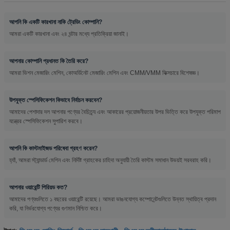
আপনি কি একটি কারখানা নাকি ট্রেডিং কোম্পানি?
আমরা একটি কারখানা এবং ২৪ ঘন্টার মধ্যে প্রতিক্রিয়া জানাই।
আপনার কোম্পানি প্রধানত কি তৈরি করে?
আমরা ভিশন মেজারিং মেশিন, কোঅর্ডিনেট মেজারিং মেশিন এবং CMM/VMM ফিক্সচারে বিশেষজ্ঞ।
উপযুক্ত স্পেসিফিকেশন কিভাবে নির্বাচন করবেন?
আমাদের পেশাদার দল আপনার পণ্যের বৈচিত্র্য এবং আকারের প্রয়োজনীয়তার উপর ভিত্তি করে উপযুক্ত পরিমাপ
যন্ত্রের স্পেসিফিকেশন সুপারিশ করবে।
আপনি কি কাস্টমাইজড পরিষেবা গ্রহণ করেন?
হ্যাঁ, আমরা স্ট্যান্ডার্ড মেশিন এবং নির্দিষ্ট গ্রাহকের চাহিদা অনুযায়ী তৈরি কাস্টম সমাধান উভয়ই সরবরাহ করি।
আপনার ওয়ারেন্টি পিরিয়ড কত?
আমাদের পণ্যগুলিতে ১ বছরের ওয়ারেন্টি রয়েছে। আমরা ভাঙনযোগ্য কম্পোনেন্টগুলিতে উন্নত স্থায়িত্ব প্রদান
করি, যা নির্ভরযোগ্য পণ্যের গুণমান নিশ্চিত করে।