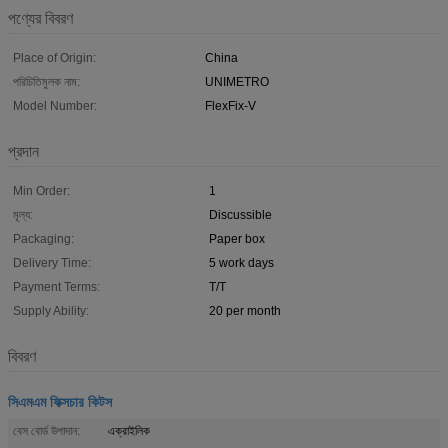
পণ্যের বিবরণ
Place of Origin:
China
পরিচিতিমুলক নাম:
UNIMETRO
Model Number:
FlexFix-V
প্রদান
Min Order:
1
মূল্য:
Discussible
Packaging:
Paper box
Delivery Time:
5 work days
Payment Terms:
T/T
Supply Ability:
20 per month
বিবরণ
সিএমএম ফিক্সচার কিটস
বেস বোর্ড উপাদান:
এক্রাইলিক