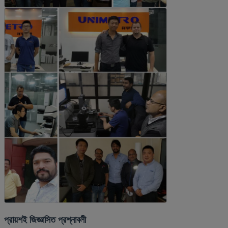
প্রায়শই জিজ্ঞাসিত প্রশ্নাবলী