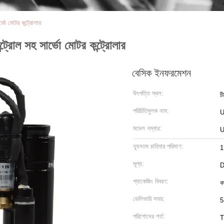
্ভো মোটর কন্ট্রোলার
ট্রোল সহ সার্ভো মোটর কন্ট্রোলার
বেসিক ইনফরমেশন
উৎপত্তি স্থল:
চ
পরিচিতিমুলক নাম:
মডেল নম্বার:
U
ন্যূনতম চাহিদার পরিমাণ:
1
মূল্য:
D
প্যাকেজিং বিবরণ:
ক
ডেলিভারি সময়:
5
পরিশোধের শর্ত:
T