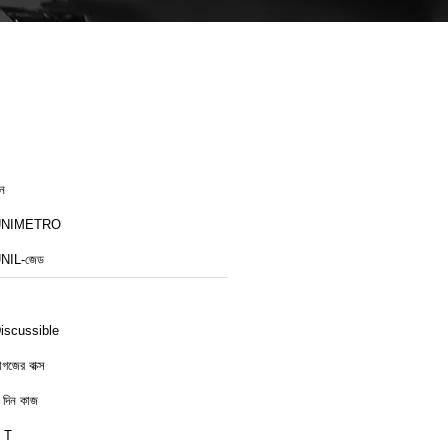
ীন
UNIMETRO
NIL-জেড
iscussible
াগজের বাক্স
 দিন কাজ
 T