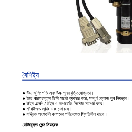
বৈশিষ্ট্য
● উচ্চ জুমিং গতি এবং উচ্চ পুনরাবৃত্তিযোগ্যতা।
● উচ্চ পারফরম্যান্স ডিসি সার্ভো ব্যবহার করে, সম্পূর্ণ ক্লোজ লুপ নিয়ন্ত্রণ।
● উইন এক্সপি / উইন ৭ অপারেটিং সিস্টেম সাপোর্ট করে।
● মটরাইজড জুমিং এবং ফোকাস।
● যান্ত্রিক অংশগুলি কম্পনের পরিবেশেও স্থিতিশীল থাকে।
মোটরযুক্ত লেন্স নিয়ন্ত্রক