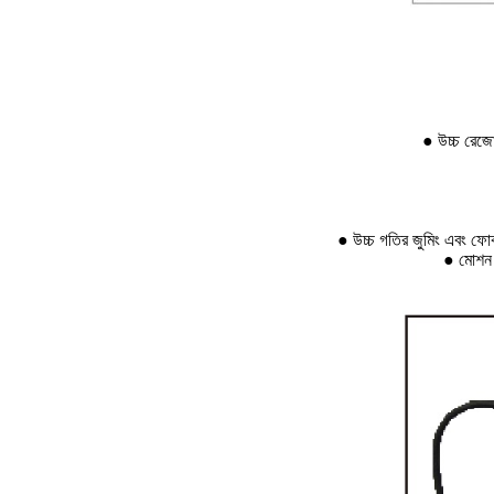
● উচ্চ রেজো
● উচ্চ গতির জুমিং এবং ফোকা
● মোশন ক