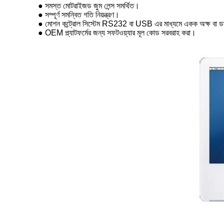
● সমস্ত মোটরাইজড জুম লেন্স সমর্থিত।
● সম্পূর্ণ সমন্বিত গতি নিয়ন্ত্রণ।
● মোশন কন্ট্রোল সিস্টেম RS232 বা USB এর মাধ্যমে একক অক্ষ বা ডাবল
● OEM প্ল্যাটফর্মের জন্য সফটওয়্যার মূল কোড সরবরাহ করা।