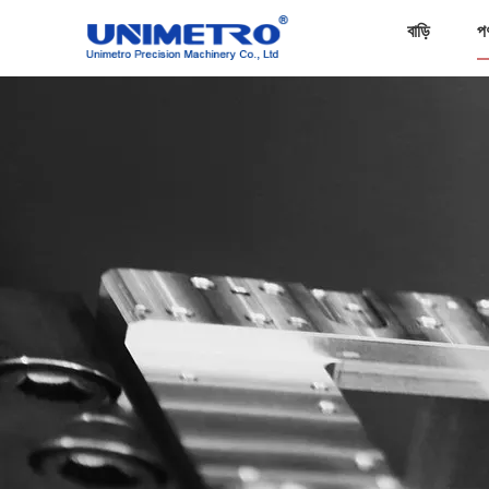
বাড়ি
প