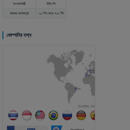
সংযোগকারী
টাইপ সি
কাজের তাপমাত্রা
-১০°সি থেকে +৫০°সি
কোম্পানির তথ্য