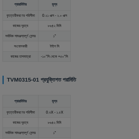
প্যারামিটার
মূল্য
বৃহত্তরীকরণের পরিসীমা
0.২১ এক্স - ২.০ এক্স
কাজের দূরত্ব
৮৬±২ মিমি
সর্বাধিক সামঞ্জস্যপূর্ণ সেন্সর
১"
সংযোগকারী
টাইপ সি
কাজের তাপমাত্রা
-১০°সি থেকে +৫০°সি
TVM0315-01 প্রযুক্তিগত পরামিতি
প্যারামিটার
মূল্য
বৃহত্তরীকরণের পরিসীমা
0.৩X - ১.৫X
কাজের দূরত্ব
৮৬±২ মিমি
সর্বাধিক সামঞ্জস্যপূর্ণ সেন্সর
১"