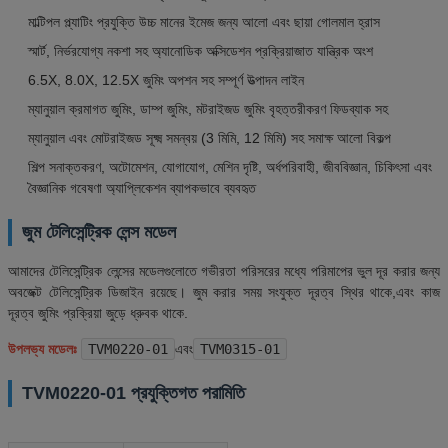
মাল্টিপল প্ল্যাটিং প্রযুক্তি উচ্চ মানের ইমেজ জন্য আলো এবং ছায়া গোলমাল হ্রাস
স্মার্ট, নির্ভরযোগ্য নকশা সহ অ্যানোডিক অক্সিডেশন প্রক্রিয়াজাত যান্ত্রিক অংশ
6.5X, 8.0X, 12.5X জুমিং অপশন সহ সম্পূর্ণ উত্পাদন লাইন
ম্যানুয়াল ক্রমাগত জুমিং, ডাম্প জুমিং, মটরাইজড জুমিং বৃহত্তরীকরণ ফিডব্যাক সহ
ম্যানুয়াল এবং মোটরাইজড সূক্ষ্ম সমন্বয় (3 মিমি, 12 মিমি) সহ সমাক্ষ আলো বিকল্প
শিল্প সনাক্তকরণ, অটোমেশন, যোগাযোগ, মেশিন দৃষ্টি, অর্ধপরিবাহী, জীববিজ্ঞান, চিকিৎসা এবং
বৈজ্ঞানিক গবেষণা অ্যাপ্লিকেশন ব্যাপকভাবে ব্যবহৃত
জুম টেলিসেন্ট্রিক লেন্স মডেল
আমাদের টেলিসেন্ট্রিক লেন্সের মডেলগুলোতে গভীরতা পরিসরের মধ্যে পরিমাপের ভুল দূর করার জন্য
অবজেক্ট টেলিসেন্ট্রিক ডিজাইন রয়েছে। জুম করার সময় সংযুক্ত দূরত্ব স্থির থাকে,এবং কাজ
দূরত্ব জুমিং প্রক্রিয়া জুড়ে ধ্রুবক থাকে.
উপলভ্য মডেলঃ
TVM0220-01
এবং
TVM0315-01
TVM0220-01 প্রযুক্তিগত পরামিতি