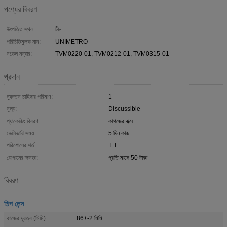
পণ্যের বিবরণ
উৎপত্তি স্থল:
চীন
পরিচিতিমুলক নাম:
UNIMETRO
মডেল নম্বার:
TVM0220-01, TVM0212-01, TVM0315-01
প্রদান
ন্যূনতম চাহিদার পরিমাণ:
1
মূল্য:
Discussible
প্যাকেজিং বিবরণ:
কাগজের বাক্স
ডেলিভারি সময়:
5 দিন কাজ
পরিশোধের শর্ত:
T T
যোগানের ক্ষমতা:
প্রতি মাসে 50 টাকা
বিবরণ
শিল্প লেন্স
কাজের দূরত্ব (মিমি):
86+-2 মিমি