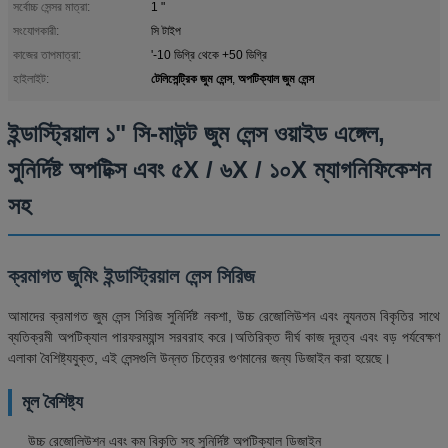
সর্বোচ্চ সেন্সর মাত্রা:
1 "
সংযোগকারী:
সি টাইপ
কাজের তাপমাত্রা:
'-10 ডিগ্রি থেকে +50 ডিগ্রি
টেলিসেন্ট্রিক জুম লেন্স
অপটিক্যাল জুম লেন্স
হাইলাইট:
,
ইন্ডাস্ট্রিয়াল ১" সি-মাউন্ট জুম লেন্স ওয়াইড এঙ্গেল,
সুনির্দিষ্ট অপটিক্স এবং ৫X / ৬X / ১০X ম্যাগনিফিকেশন
সহ
ক্রমাগত জুমিং ইন্ডাস্ট্রিয়াল লেন্স সিরিজ
আমাদের ক্রমাগত জুম লেন্স সিরিজ সুনির্দিষ্ট নকশা, উচ্চ রেজোলিউশন এবং ন্যূনতম বিকৃতির সাথে
ব্যতিক্রমী অপটিক্যাল পারফরম্যান্স সরবরাহ করে।অতিরিক্ত দীর্ঘ কাজ দূরত্ব এবং বড় পর্যবেক্ষণ
এলাকা বৈশিষ্ট্যযুক্ত, এই লেন্সগুলি উন্নত চিত্রের গুণমানের জন্য ডিজাইন করা হয়েছে।
মূল বৈশিষ্ট্য
উচ্চ রেজোলিউশন এবং কম বিকৃতি সহ সুনির্দিষ্ট অপটিক্যাল ডিজাইন