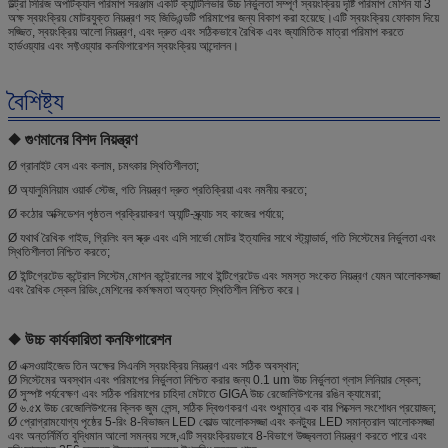
উল্ট্রা সিরিজ অপটিক্যাল পরিমাপ সরঞ্জাম একটি ক্যান্টিলিভার উচ্চ নির্ভুলতা সম্পূর্ণ স্বয়ংক্রিয় দৃষ্টি পরিমাপ মেশিন যা 3
অক্ষ স্বয়ংক্রিয় মোটরযুক্ত নিয়ন্ত্রণ সহ জিডিএন্ডটি পরিমাপের জন্য বিকাশ করা হয়েছে।এটি স্বয়ংক্রিয় ফোকাস দিয়ে
সজ্জিত, স্বয়ংক্রিয় আলো নিয়ন্ত্রণ, এবং দ্রুত এবং সঠিকভাবে রৈখিক এবং জ্যামিতিক মাত্রা পরিমাপ করতে
হার্ডওয়্যার এবং সফ্টওয়্যার কনফিগারেশন স্বয়ংক্রিয় আন্দোলন।
বৈশিষ্ট্য
◆ গুণমানের বিশদ নিয়ন্ত্রণ
Ø গ্রানাইট বেস এবং কলাম, চমৎকার স্থিতিশীলতা;
Ø অ্যালুমিনিয়াম ওয়ার্ক স্টেজ, গতি নিয়ন্ত্রণ দ্রুত প্রতিক্রিয়া এবং নমনীয় করতে;
Ø কঠোর অক্সিডেশন পৃষ্ঠতল প্রক্রিয়াকরণ অ্যান্টি-স্ক্র্যাচ সহ কাজের পর্যায়ে;
Ø যথার্থ রৈখিক গাইড, গ্রিলিং বল স্ক্রু এবং এসি সার্ভো মোটর ইত্যাদির সাথে স্ট্যান্ডার্ড, গতি সিস্টেমের নির্ভুলতা এবং
স্থিতিশীলতা নিশ্চিত করতে;
Ø ইন্টিগ্রেটেড কন্ট্রোল সিস্টেম,মোশন কন্ট্রোলের সাথে ইন্টিগ্রেটেড এবং সমস্ত সংকেত নিয়ন্ত্রণ যেমন আলোকসজ্জা
এবং রৈখিক স্কেল রিডিং,মেশিনের কর্মক্ষমতা অত্যন্ত স্থিতিশীল নিশ্চিত করে।
◆ উচ্চ কার্যকারিতা কনফিগারেশন
Ø এক্সওয়াইজেড তিন অক্ষের সিএনসি স্বয়ংক্রিয় নিয়ন্ত্রণ এবং সঠিক অবস্থান;
Ø সিস্টেমের অবস্থান এবং পরিমাপের নির্ভুলতা নিশ্চিত করার জন্য 0.1 um উচ্চ নির্ভুলতা গ্লাস লিনিয়ার স্কেল;
Ø সুস্পষ্ট পর্যবেক্ষণ এবং সঠিক পরিমাপের চাহিদা মেটাতে GIGA উচ্চ রেজোলিউশনের রঙিন ক্যামেরা;
Ø ৬.৫x উচ্চ রেজোলিউশনের ক্লিক জুম লেন্স, সঠিক দ্বিগুণকরণ এবং শুধুমাত্র এক বার পিক্সেল সংশোধন প্রয়োজন;
Ø প্রোগ্রামযোগ্য পৃষ্ঠের 5-রিং 8-বিভাজন LED কোল্ড আলোকসজ্জা এবং কনট্যুর LED সমান্তরাল আলোকসজ্জা
এবং অন্তর্নির্মিত বুদ্ধিমান আলো সমন্বয় সঙ্গে,এটি স্বয়ংক্রিয়ভাবে 8-বিভাগে উজ্জ্বলতা নিয়ন্ত্রণ করতে পারে এবং