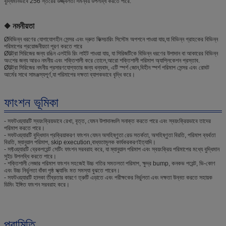
বুদ্ধিমানভাবে 256 স্তরের উজ্জ্বলতা সমন্বয় উপলব্ধি করতে পারে.
◆ নমনীয়তা
Øবিভিন্ন ধরণের যোগাযোগহীন সেন্সর এবং দ্রুত ফিক্সচারিং সিস্টেম অপশনে পাওয়া যায়,যা বিভিন্ন গ্রাহকের বিভিন্ন
পরিমাপের প্রয়োজনীয়তা পূরণ করতে পারে
Øউল্ট্রা সিরিজের জন্য রঙিন এলইডি রিং লাইট পাওয়া যায়, যা সিরিজটিকে বিভিন্ন ধরণের উপাদান বা আকারের বিভিন্ন
অংশের জন্য আরও নমনীয় এবং শক্তিশালী করে তোলে,আরো শক্তিশালী পরিমাপ অ্যাপ্লিকেশন প্রস্তাব.
Øউল্ট্রা সিরিজের নমনীয় প্রসারণযোগ্যতার জন্য ধন্যবাদ, এটি স্পর্শ জোন,বিহীন স্পর্শ পরিমাপ সেন্সর এবং রোবট
আর্মের সাথে সামঞ্জস্যপূর্ণ,যা পরিমাপের দক্ষতা ব্যাপকভাবে বৃদ্ধি করে।
ফাংশন ভূমিকা
- সফটওয়্যারটি স্বয়ংক্রিয়ভাবে রেখা, বৃত্ত, যেমন উপাদানগুলি সনাক্ত করতে পারে এবং স্বয়ংক্রিয়ভাবে তাদের
পরিমাপ করতে পারে।
- সফটওয়্যারটি বুদ্ধিমান প্রক্রিয়াকরণ ফাংশন যেমন অসহিষ্ণুতা রেড সতর্কতা, অসহিষ্ণুতা বিরতি, পরিমাপ ব্যর্থতা
বিরতি, ম্যানুয়াল পরিমাপ, skip execution,বাধ্যতামূলক কার্যকরকরণইত্যাদি।
- সফ্টওয়্যারটি ব্রেকপয়েন্ট সেটিং ফাংশন সরবরাহ করে, যা ম্যানুয়াল পরিমাপ এবং স্বয়ংক্রিয় পরিমাপের মধ্যে বুদ্ধিমান
সুইচ উপলব্ধি করতে পারে।
- শক্তিশালী লেজার পরিমাপ ফাংশন সহজেই উচ্চ গতির সমতলতা পরিমাপ, ক্ষুদ্র bump, কনকভ পয়েন্ট, ভি-কোণ
এবং উচ্চ নির্ভুলতা বাঁকা পৃষ্ঠ স্ক্যানিং মত সমস্যা বুঝতে পারেন।
- সফটওয়্যারটি হালকা তীব্রতার কারণে ত্রুটি এড়াতে এবং পরীক্ষকের নির্ভুলতা এবং দক্ষতা উন্নত করতে সহায়ক
ডিমিং ইঙ্গিত ফাংশন সরবরাহ করে।
পরামিতি