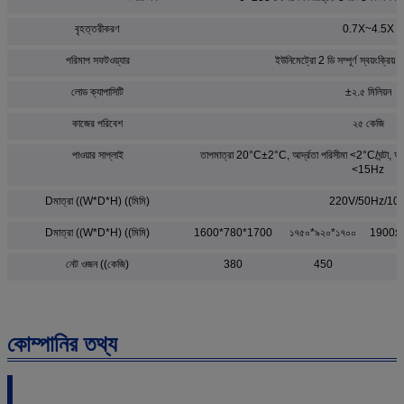
বৃহত্তরীকরণ
0.7X~4.5X
পরিমাপ সফটওয়্যার
ইউনিমেট্রো 2 ডি সম্পূর্ণ স্বয়ংক্রিয় 
লোড ক্যাপাসিটি
±২.৫ মিলিয়ন
কাজের পরিবেশ
২৫ কেজি
পাওয়ার সাপ্লাই
তাপমাত্রা 20°C±2°C, আর্দ্রতা পরিসীমা <2°C/ঘন্টা,
<15Hz
Dমাত্রা ((W*D*H) ((মিমি)
220V/50Hz/10
Dমাত্রা ((W*D*H) ((মিমি)
1600*780*1700
১৭৫০*৯২০*১৭০০
1900x
নেট ওজন ((কেজি)
380
450
কোম্পানির তথ্য