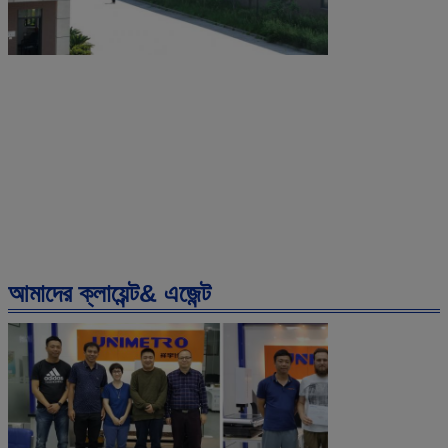
আমাদের ক্লায়েন্ট& এজেন্ট