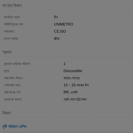
পণ্যের বিবরণ
উৎপত্তি স্থল:
চীন
পরিচিতিমুলক নাম:
UNIMETRO
সাক্ষ্যদান:
CE,ISO
মডেল নম্বার:
উল্ট্রা
প্রদান
ন্যূনতম চাহিদার পরিমাণ:
1
মূল্য:
Discussible
প্যাকেজিং বিবরণ:
কাঠের ক্ষেত্রে
ডেলিভারি সময়:
15 ~ 20 কাজের দিন
পরিশোধের শর্ত:
টি/টি, এল/সি
যোগানের ক্ষমতা:
প্রতি মাসে 50 টাকা
বিবরণ
দৃষ্টি পরিমাপ মেশিন