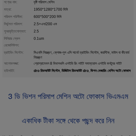
পণ্যের নাম:
দৃষ্টি পরিমাপ মেশিন
মাত্রা:
1950*1280*1700 মিমি
পরিমাপ পরিসীমা:
600*500*200 মিমি
নির্ভুলতা পরিমাপ:
2.5+এল/200 এম
পুনরাবৃত্তিযোগ্যতা:
2.5
লিনিয়ার স্কেল
0.1um
রেজোলিউশন:
ড্রাইভিং সিস্টেম:
সিএনসি নিয়ন্ত্রণ, ক্লোজ-লুপ এসি সার্ভো ড্রাইভিং সিস্টেম, জয়স্টিক, মাউস বা কীবোর্ড
নিয়ন্ত্রণ
আলোকসজ্জা:
প্রোগ্রামেবল 8 বিভাগগুলি এলইডি রিং লাইট সমান্তরাল এলইডি কনট্যুর লাইট
dro রিডআউট সিস্টেম
ডিজিটাল রিডআউট dro
ভিশন মেজারিং মেশিন অটো ফোকাস
হাইলাইট:
,
,
3 ডি ভিশন পরিমাপ মেশিন অটো ফোকাস ভিএমএম
একাধিক টীকা সঙ্গে থেকে পছন্দ করে নিন