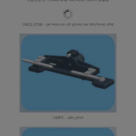
UWJ1-Z76 - গোলাকার কাজের পর্যায় (উল্লম্ব প্রোফাইল প্রজেক্টর)
UWJ1-Z76B - সূক্ষ্ম সমন্বয় সঙ্গে ছোট বৃত্তাকার কাজ পর্যায় (উল্লম্ব মেশিন)
UWF5 - হোল্ডিং ব্র্যাকেট