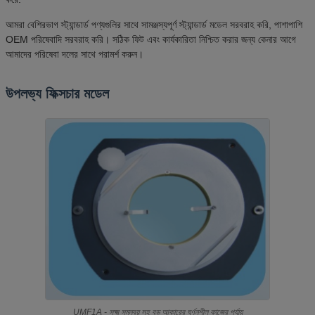
আমরা বেশিরভাগ স্ট্যান্ডার্ড পণ্যগুলির সাথে সামঞ্জস্যপূর্ণ স্ট্যান্ডার্ড মডেল সরবরাহ করি, পাশাপাশি
OEM পরিষেবাদি সরবরাহ করি। সঠিক ফিট এবং কার্যকারিতা নিশ্চিত করার জন্য কেনার আগে
আমাদের পরিষেবা দলের সাথে পরামর্শ করুন।
উপলভ্য ফিক্সচার মডেল
UMF1A - সূক্ষ্ম সমন্বয় সহ বড় আকারের ঘূর্ণনশীল কাজের পর্যায়