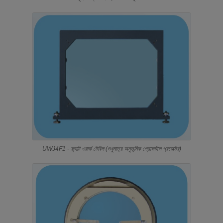
UWJ4F1 - ফ্ল্যাট ওয়ার্ক টেবিল (শুধুমাত্র অনুভূমিক প্রোফাইল প্রজেক্টর)