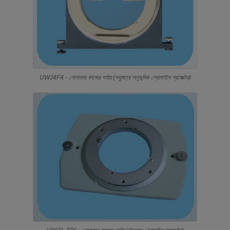
UWJ4F4 - গোলাকার কাজের পর্যায় (শুধুমাত্র অনুভূমিক প্রোফাইল প্রজেক্টর)