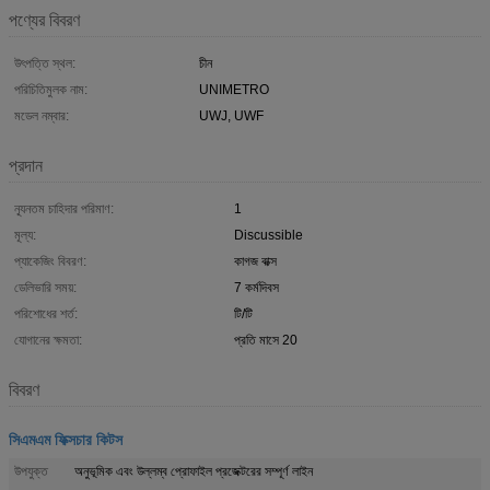
পণ্যের বিবরণ
উৎপত্তি স্থল:
চীন
পরিচিতিমুলক নাম:
UNIMETRO
মডেল নম্বার:
UWJ, UWF
প্রদান
ন্যূনতম চাহিদার পরিমাণ:
1
মূল্য:
Discussible
প্যাকেজিং বিবরণ:
কাগজ বাক্স
ডেলিভারি সময়:
7 কর্মদিবস
পরিশোধের শর্ত:
টি/টি
যোগানের ক্ষমতা:
প্রতি মাসে 20
বিবরণ
সিএমএম ফিক্সচার কিটস
উপযুক্ত
অনুভূমিক এবং উল্লম্ব প্রোফাইল প্রজেক্টরের সম্পূর্ণ লাইন