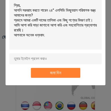
UWJ4F2 & UWF3 - ভি-টাইপ ফিক্সচার (অনুভূমিক ও উল্লম্ব প্রজেক্টর)
কোম্পানির ওভারভিউ
জমা দিন