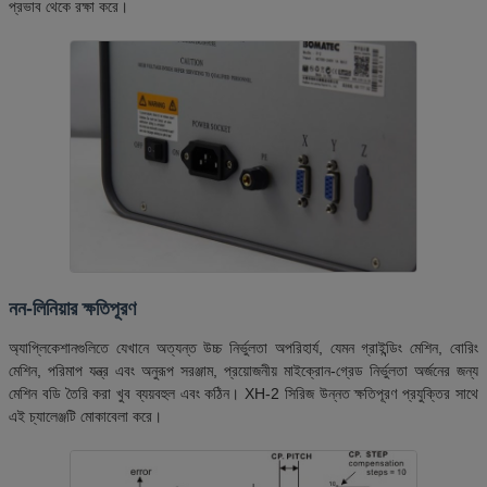
প্রভাব থেকে রক্ষা করে।
নন-লিনিয়ার ক্ষতিপূরণ
অ্যাপ্লিকেশানগুলিতে যেখানে অত্যন্ত উচ্চ নির্ভুলতা অপরিহার্য, যেমন গ্রাইন্ডিং মেশিন, বোরিং
মেশিন, পরিমাপ যন্ত্র এবং অনুরূপ সরঞ্জাম, প্রয়োজনীয় মাইক্রোন-গ্রেড নির্ভুলতা অর্জনের জন্য
মেশিন বডি তৈরি করা খুব ব্যয়বহুল এবং কঠিন। XH-2 সিরিজ উন্নত ক্ষতিপূরণ প্রযুক্তির সাথে
এই চ্যালেঞ্জটি মোকাবেলা করে।