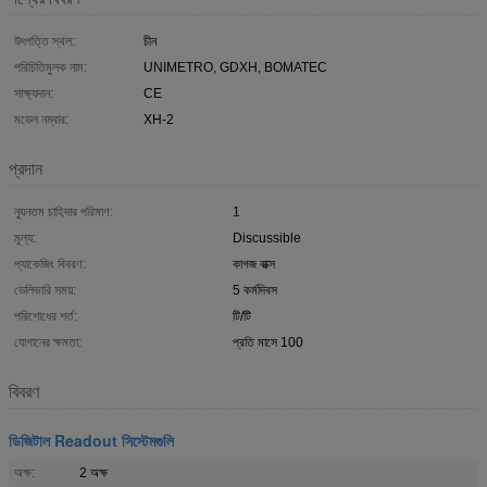
উৎপত্তি স্থল:
চীন
পরিচিতিমুলক নাম:
UNIMETRO, GDXH, BOMATEC
সাক্ষ্যদান:
CE
মডেল নম্বার:
XH-2
প্রদান
ন্যূনতম চাহিদার পরিমাণ:
1
মূল্য:
Discussible
প্যাকেজিং বিবরণ:
কাগজ বাক্স
ডেলিভারি সময়:
5 কর্মদিবস
পরিশোধের শর্ত:
টি/টি
যোগানের ক্ষমতা:
প্রতি মাসে 100
বিবরণ
ডিজিটাল Readout সিস্টেমগুলি
অক্ষ:
2 অক্ষ