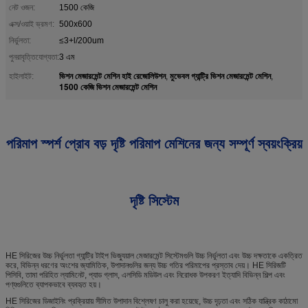
নেট ওজন:
1500 কেজি
এক্স/ওয়াই ভ্রমণ:
500x600
নির্ভুলতা:
≤3+l/200um
পুনরাবৃত্তিযোগ্যতা:
3 এম
ভিশন মেজারমেন্ট মেশিন হাই রেজোলিউশন
মুভেবল গ্যান্ট্রি ভিশন মেজারমেন্ট মেশিন
হাইলাইট:
,
,
1500 কেজি ভিশন মেজারমেন্ট মেশিন
পরিমাপ স্পর্শ প্রোব বড় দৃষ্টি পরিমাপ মেশিনের জন্য সম্পূর্ণ স্বয়ংক্রিয়
দৃষ্টি সিস্টেম
HE সিরিজের উচ্চ নির্ভুলতা গ্যান্ট্রি টাইপ ভিজ্যুয়াল মেজারমেন্ট সিস্টেমগুলি উচ্চ নির্ভুলতা এবং উচ্চ দক্ষতাকে একত্রিত
করে, বিভিন্ন ধরণের অংশের জ্যামিতিক, উপাদানগুলির জন্য উচ্চ গতির পরিমাপের প্রস্তাব দেয়। HE সিরিজটি
পিসিবি, তামা পরিহিত ল্যামিনেট, প্যাড গ্লাস, এলসিডি মডিউল এবং নিরোধক উপকরণ ইত্যাদি বিভিন্ন শিল্প এবং
পণ্যগুলিতে ব্যাপকভাবে ব্যবহৃত হয়।
HE সিরিজের ডিজাইনিং প্রক্রিয়ায় সীমিত উপাদান বিশ্লেষণ চালু করা হয়েছে, উচ্চ দৃঢ়তা এবং সঠিক যান্ত্রিক কাঠামো