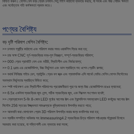
নিশ্চিত করুন। মেশিন বেস বন্ধ ফ্রেম চলমান সেতু টাইপ কাঠামো ব্যবহার করছে, যা সহজ এবং উচ্চ লোডিং ক্ষমতা
এবং সর্বোত্তম গতি কর্মক্ষমতা প্রদান করে।
পণ্যের বৈশিষ্ট্য
বড় দৃষ্টি পরিমাপ মেশিন বৈশিষ্ট্য
:
>> চলমান গ্যান্ট্রি কাঠামো এবং পরিমাপ করার সময় ওয়ার্কপিস স্থির করা হয়;
>> চার অক্ষ CNC পূর্ণ-স্বয়ংক্রিয় বন্ধ-লুপ নিয়ন্ত্রণ, সম্পূর্ণ-স্বয়ংক্রিয় পরিমাপ;
>> 000 গ্রেড গ্রানাইট বেস এবং মরীচি, স্থিতিশীল এবং নির্ভরযোগ্য;
>> 0.1 um এর রেজোলিউশন, উচ্চ নির্ভুলতা এবং ভাল স্থায়িত্ব সহ ওপেন গ্রেটিং রুলার;
>> যথার্থ লিনিয়ার গাইড রেল, গ্রাইন্ডিং গ্রেড বল স্ক্রু এবং প্যানাসনিক এসি সার্ভো মোটর মেশিন মোশন সিস্টেমের
অবস্থান নির্ভুলতার স্থায়িত্ব নিশ্চিত করে;
>> স্পষ্ট পর্যবেক্ষণ এবং স্থিতিশীল পরিমাপের প্রয়োজনীয়তা পূরণের জন্য উচ্চ রেজোলিউশন রঙের ক্যামেরা;
>> 6.5x একটানা স্বয়ংক্রিয় জুম লেন্স, সঠিক স্বয়ংক্রিয় জুম, এক পিক্সেল সংশোধন যথেষ্ট;
>> প্রোগ্রামেবল 5-রিং 8-জোন LED পৃষ্ঠের আলোর উত্স এবং ট্রান্সমিশন সমান্তরাল LED কনট্যুর আলোর উত্স
সিস্টেম 256 স্তরের উজ্জ্বলতা সামঞ্জস্যকে বুদ্ধিমানভাবে উপলব্ধি করতে পারে;
>> আমদানি করা যোগাযোগ প্রোব 3D পরিমাপ উপলব্ধি করার জন্য কনফিগার করা হয়;
>> স্বাধীন সম্পত্তি অধিকার সহ Immeasuring4.2 স্বয়ংক্রিয় চিত্র পরিমাপ সফ্টওয়্যার স্ট্যান্ডার্ড হিসাবে
সরবরাহ করা হয়েছে, যা শক্তিশালী এবং ব্যবহার করা সহজ;