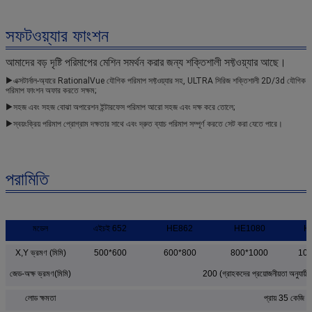
সফটওয়্যার ফাংশন
আমাদের বড় দৃষ্টি পরিমাপের মেশিন
সমর্থন করার জন্য শক্তিশালী সফ্টওয়্যার আছে।
▶
এক্সটার্নাল-অ্যারে RationalVue যৌগিক পরিমাপ সফ্টওয়্যার সহ, ULTRA সিরিজ শক্তিশালী 2D/3d যৌগিক 
পরিমাপ ফাংশন অফার করতে সক্ষম;
▶
সহজ এবং সহজ বোঝা অপারেশন ইন্টারফেস পরিমাপ আরো সহজ এবং দক্ষ করে তোলে;
▶
স্বয়ংক্রিয় পরিমাপ প্রোগ্রাম দক্ষতার সাথে এবং দ্রুত ব্যাচ পরিমাপ সম্পূর্ণ করতে সেট করা যেতে পারে।
পরামিতি
মডেল
এইচই 652
HE862
HE1080
H
X,Y ভ্রমণ (মিমি)
500*600
600*800
800*1000
100
জেড-অক্ষ ভ্রমণ(মিমি)
200 (গ্রাহকদের প্রয়োজনীয়তা অনুযায়ী
লোড ক্ষমতা
প্রায় 35 কেজি