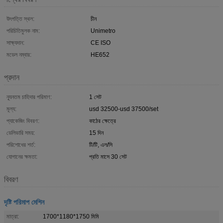
উৎপত্তি স্থল:
চীন
পরিচিতিমুলক নাম:
Unimetro
সাক্ষ্যদান:
CE ISO
মডেল নম্বার:
HE652
প্রদান
ন্যূনতম চাহিদার পরিমাণ:
1 সেট
মূল্য:
usd 32500-usd 37500/set
প্যাকেজিং বিবরণ:
কাঠের ক্ষেত্রে
ডেলিভারি সময়:
15 দিন
পরিশোধের শর্ত:
টি/টি, এল/সি
যোগানের ক্ষমতা:
প্রতি মাসে 30 সেট
বিবরণ
দৃষ্টি পরিমাপ মেশিন
মাত্রা:
1700*1180*1750 মিমি