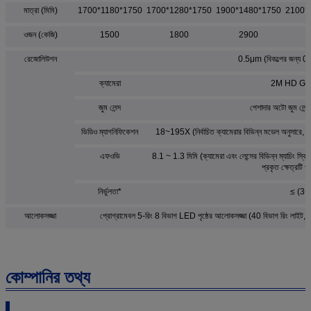
মাত্রা (মিমি)
1700*1180*1750
1700*1280*1750
1900*1480*1750
2100*
ওজন (কেজি)
1500
1800
2900
রেজোলিউশন
0.5μm (বিকল্পের জন্য 
ক্যামেরা
2M HD GIGA 
জুম লেন্স
পেশাদার অটো জুম লেন্
ভিডিও ম্যাগনিফিকেশন
18~195X (নির্বাচিত ক্যামেরার বিভিন্ন মডেল অনুসারে, এর বি
এফওভি
8.1 ~ 1.3 মিমি (ক্যামেরা এবং লেন্সের বিভিন্ন ম্যাচিং স্কিম অ
প্রকৃত ক্ষেত্রটি প
নির্ভুলতা*
≤ (3
আলোকসজ্জা
প্রোগ্রামেবল 5-রিং 8 বিভাগ LED পৃষ্ঠের আলোকসজ্জা (40 বিভাগ রিং লাইট, কো-অ
কোম্পানির তথ্য