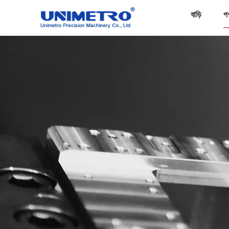
বাড়ি
প