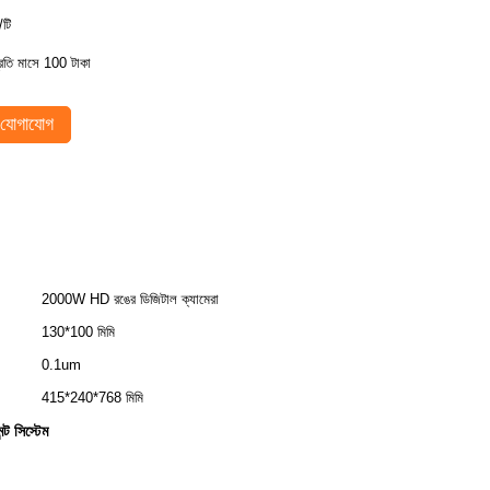
/টি
্রতি মাসে 100 টাকা
যোগাযোগ
2000W HD রঙের ডিজিটাল ক্যামেরা
130*100 মিমি
0.1um
415*240*768 মিমি
ট সিস্টেম