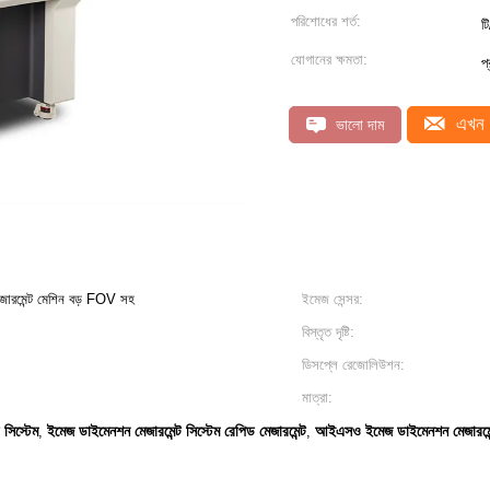
পরিশোধের শর্ত:
টি
যোগানের ক্ষমতা:
প
এখন 
ভালো দাম
েজারমেন্ট মেশিন বড় FOV সহ
ইমেজ সেন্সর:
বিস্তৃত দৃষ্টি:
ডিসপ্লে রেজোলিউশন:
মাত্রা:
 সিস্টেম
ইমেজ ডাইমেনশন মেজারমেন্ট সিস্টেম রেপিড মেজারমেন্ট
আইএসও ইমেজ ডাইমেনশন মেজারমেন্
,
,