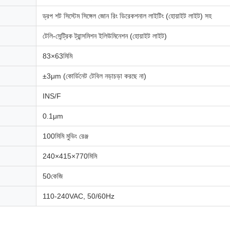
ড্রপ শট সিস্টেম সিঙ্গেল জোন রিং ডিরেকশনাল লাইটিং (হোয়াইট লাইট) সহ
টেলি-সেন্ট্রিক ট্রান্সমিশন ইলিউমিনেশন (হোয়াইট লাইট)
83×63মিমি
±3μm (কোর্ডিনেট টেবিল নড়াচড়া করছে না)
INS/F
0.1μm
100মিমি মুভিং রেঞ্জ
240×415×770মিমি
50কেজি
110-240VAC, 50/60Hz