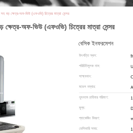
 সহ বড় ক্ষেত্র-অফ-ভিউ (এফওভি) চিত্রের মাত্রা সেন্সর
ড় ক্ষেত্র-অফ-ভিউ (এফওভি) চিত্রের মাত্রা সেন্সর
বেসিক ইনফরমেশন
উৎপত্তি স্থল:
চ
পরিচিতিমুলক নাম:
সাক্ষ্যদান:
C
মডেল নম্বার:
A
ন্যূনতম চাহিদার পরিমাণ:
1
মূল্য:
D
প্যাকেজিং বিবরণ:
ক
ডেলিভারি সময়:
1