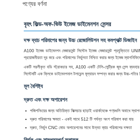
পণ্যের বর্ণনা
বৃহৎ ফিল্ড-অফ-ভিউ ইমেজ ডাইমেনশন সেন্সর
দক্ষ ব্যাচ পরিমাপের জন্য উচ্চ রেজোলিউশন সহ কমপ্যাক্ট ডিজাইন
A100 ইমেজ ডাইমেনশন মেজারমেন্ট সিস্টেম ইমেজ মেজারমেন্ট প্রযুক্তিতে UNIMET
প্রয়োজনীয়তা দূর করে এবং পরিমাপের নির্ভুলতা নিশ্চিত করার জন্য ইমেজ ম্যাগনিফিক
একটি সরলীকৃত বডি স্ট্রাকচার সহ, A100 একটি টেলি-সেন্ট্রিক জুম লেন্স ব্যবহা
সিস্টেমটি এক ক্লিকে ডাইমেনশনাল টলারেন্স মূল্যায়ন সম্পন্ন করার জন্য উচ্চ-গতি
মূল বৈশিষ্ট্য
দ্রুত এবং দক্ষ অপারেশন
পজিশনিংয়ের জন্য অতিরিক্ত ফিক্সচার ছাড়াই ওয়ার্কবেঞ্চে পণ্যগুলি অবাধে স্থা
দ্রুত পরিমাপের ক্ষমতা - একই সাথে 512 টি পর্যন্ত অংশ পরিমাপ করা যায়
দ্রুত, নির্ভুল CNC মোড অপারেশনের সাথে উন্নত ব্যাচ পরিমাপের দক্ষতা