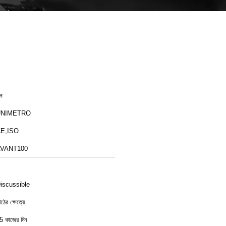
ীন
UNIMETRO
E,ISO
VANT100
iscussible
াঠের ক্ষেত্রে
5 কাজের দিন