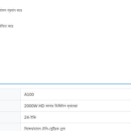
ফলাফল প্রদান করে
িশ্চিত করে
A100
2000W HD কালার ডিজিটাল ক্যামেরা
24-ইঞ্চি
সিঙ্গেল/ডাবল টেলি-সেন্ট্রিক লেন্স