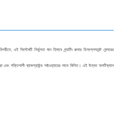
 এই সিস্টেমটি নির্ভুলতা মান হিসাবে গ্র্যাটিং রুলার ডিসপ্লেসমেন্ট সেন্সরের
া এবং শক্তিশালী ব্যাকগ্রাউন্ড সফ্টওয়্যারের সাথে মিলিত। এই উন্নত অপটিক্যাল