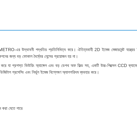
RO-এর উদ্ভাবনী পদ্ধতির প্রতিনিধিত্ব করে। ঐতিহ্যবাহী 2D ইমেজ মেজারমেন্ট যন্ত্রের বিপরীতে,
েশনের জন্য বড় ফোকাল দৈর্ঘ্যের লেন্সের প্রয়োজন হয় না।
র করে যা প্রশস্ত ভিউয়িং অ্যাঙ্গেল এবং বড় ডেপথ অফ ফিল্ড সহ, একটি উচ্চ-পিক্সেল CCD ক্যামের
র ডিজিটাল প্রসেসিং এবং নির্ভুল ইমেজ বিশ্লেষণ অ্যালগরিদম ব্যবহার করে।
পন করা যেতে পারে