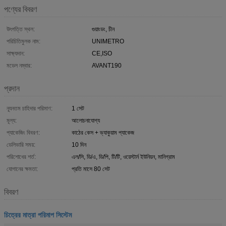
পণ্যের বিবরণ
উৎপত্তি স্থল:
গুয়াংডং, চীন
পরিচিতিমুলক নাম:
UNIMETRO
সাক্ষ্যদান:
CE,ISO
মডেল নম্বার:
AVANT190
প্রদান
ন্যূনতম চাহিদার পরিমাণ:
1 সেট
মূল্য:
আলোচনাযোগ্য
প্যাকেজিং বিবরণ:
কাঠের কেস + ভ্যাকুয়াম প্যাকেজ
ডেলিভারি সময়:
10 দিন
পরিশোধের শর্ত:
এল/সি, ডি/এ, ডি/পি, টি/টি, ওয়েস্টার্ন ইউনিয়ন, মানিগ্রাম
যোগানের ক্ষমতা:
প্রতি মাসে 80 সেট
বিবরণ
চিত্রের মাত্রা পরিমাপ সিস্টেম