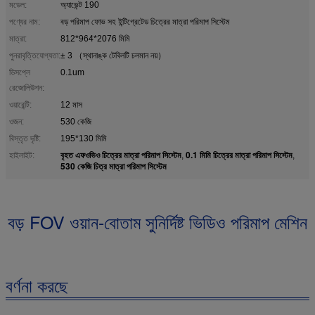
মডেল:
অ্যাভেন্ট 190
পণ্যের নাম:
বড় পরিমাপ ফোভ সহ ইন্টিগ্রেটেড চিত্রের মাত্রা পরিমাপ সিস্টেম
মাত্রা:
812*964*2076 মিমি
পুনরাবৃত্তিযোগ্যতা:
± 3 （স্থানাঙ্ক টেবিলটি চলমান নয়）
ডিসপ্লে
0.1um
রেজোলিউশন:
ওয়ারেন্টি:
12 মাস
ওজন:
530 কেজি
বিস্তৃত দৃষ্টি:
195*130 মিমি
বৃহত এফওভিও চিত্রের মাত্রা পরিমাপ সিস্টেম
0.1 মিমি চিত্রের মাত্রা পরিমাপ সিস্টেম
হাইলাইট:
,
,
530 কেজি চিত্র মাত্রা পরিমাপ সিস্টেম
বড় FOV ওয়ান-বোতাম সুনির্দিষ্ট ভিডিও পরিমাপ মেশিন
বর্ণনা করছে