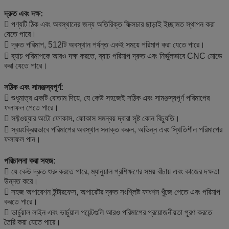
দ্রুত এবং দক্ষ:
 পণ্যটি ঠিক এবং অবস্থানের জন্য অতিরিক্ত ফিক্সচার ছাড়াই ইচ্ছামত স্থাপন করা
যেতে পারে।
 দ্রুত পরিমাপ, 512টি অবস্থান পর্যন্ত একই সময়ে পরিমাপ করা যেতে পারে।
 ব্যাচ পরিমাপকে আরও দক্ষ করতে, ব্যাচ পরিমাপ দ্রুত এবং নির্ভুলভাবে CNC মোডে
করা যেতে পারে।
সঠিক এবং সামঞ্জস্যপূর্ণ:
 শুধুমাত্র একটি বোতাম দিয়ে, যে কেউ সহজেই সঠিক এবং সামঞ্জস্যপূর্ণ পরিমাপের
ফলাফল পেতে পারে।
 সফ্টওয়্যার অটো ফোকাস, ফোকাস সমন্বয় দ্বারা সৃষ্ট কোন বিচ্যুতি।
 স্বয়ংক্রিয়ভাবে পরিমাপের অবস্থান সনাক্ত করুন, অভিন্ন এবং স্থিতিশীল পরিমাপের
ফলাফল পান।
পরিচালনা করা সহজ:
 যে কেউ দ্রুত শুরু করতে পারে, ম্যানুয়াল প্রশিক্ষণের সময় বাঁচায় এবং কাজের দক্ষতা
উন্নত করে।
 সহজ অপারেশন ইন্টারফেস, অপারেটর দ্রুত সংশ্লিষ্ট ফাংশন খুঁজে পেতে এবং পরিমাপ
করতে পারে।
 ভার্চুয়াল লাইন এবং ভার্চুয়াল পয়েন্টগুলি আরও পরিমাপের প্রয়োজনীয়তা পূরণ করতে
তৈরি করা যেতে পারে।