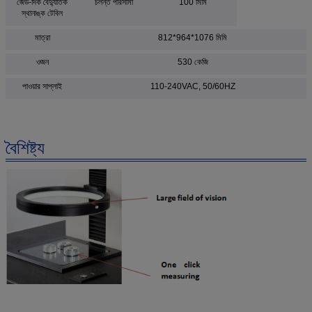
জেড-দিক বৈদ্যুতিক
চলন্ত পরিসীমা
100 মিমি
স্থানাঙ্ক টেবিল
মাত্রা
812*964*1076 মিমি
ওজন
530 কেজি
পাওয়ার সাপ্লাই
110-240VAC, 50/60HZ
বৈশিষ্ট্য