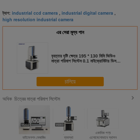
industrial ccd camera
industrial digital camera
ট্যাগ:
,
,
high resolution industrial camera
এর সেরা মূল্য পান
বৃহত্তর দৃষ্টি ক্ষেত্র 195 * 130 মিমি ভিডিও
মাত্রা পরিমাপ সিস্টেম 0.1 মাইক্রোমিটার ডিসপ্লে
রেজোলিউশন এবং এক বোতাম সঠিক পরিমাপ সঙ্গে
চালিয়ে
চিত্রের মাত্রা পরিমাপ সিস্টেম
অধিক
OEM ODM ইমেজ
উচ্চ চিত্র মাত্রা পরিমাপ
একাধিক পণ্য
এক-ক্লিক হা
ডাইমেনশন মেজাজিং
ব্যবস্থা
এলোমেলোভাবে স্থাপন
20MP ইন্ডাস্