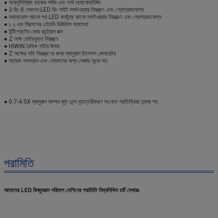
● অ্যালুমিনিয়াম কাজের পর্যায় এবং হার্ড অ্যানোডাইজিং
● 3 রিং 8 সেকশন LED রিং লাইট সফটওয়্যার নিয়ন্ত্রণ এবং প্রোগ্রামযোগ্য
● সমান্তরাল আলো পথ LED কনট্যুর আলো সফটওয়্যার নিয়ন্ত্রণ এবং প্রোগ্রামযোগ্য
● ১.২ এম পিক্সেলের এইচডি ডিজিটাল ক্যামেরা
● ইন্টিগ্রেটেড কোর কন্ট্রোল বক্স
● Z অক্ষ মোটরযুক্ত নিয়ন্ত্রণ
● HIWIN রৈখিক গাইড উপায়
● Z অক্ষের গতি নিয়ন্ত্রণের জন্য ম্যানুয়াল ইমপলস জেনারেটর
● সহায়ক অবস্থান এবং ফোকাসের জন্য লেজার সূচক সহ
● 0.7-4.5X ম্যানুয়াল ডাম্পড জুম লেন্স বৃহত্তরীকরণ সংকেত প্রতিক্রিয়া সেন্সর সহ
পরামিতি
আমাদের LED ভিজ্যুয়াল পরিমাপ মেশিনের পরামিতি নিম্নলিখিত চার্ট দেখায়ঃ