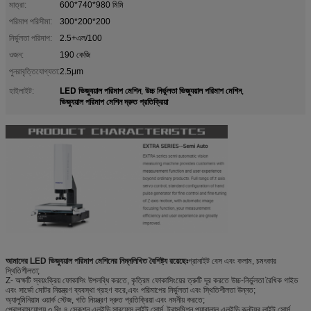
মাত্রা:
600*740*980 মিমি
পরিমাপ পরিসীমা:
300*200*200
নির্ভুলতা পরিমাপ:
2.5+এল/100
ওজন:
190 কেজি
পুনরাবৃত্তিযোগ্যতা:
2.5μm
LED ভিজ্যুয়াল পরিমাপ মেশিন
উচ্চ নির্ভুলতা ভিজ্যুয়াল পরিমাপ মেশিন
হাইলাইট:
,
,
ভিজ্যুয়াল পরিমাপ মেশিন দ্রুত প্রতিক্রিয়া
আমাদের LED ভিজ্যুয়াল পরিমাপ মেশিনের নিম্নলিখিত বৈশিষ্ট্য রয়েছেঃ
গ্রানাইট বেস এবং কলাম, চমৎকার
স্থিতিশীলতা;
Z- অক্ষটি স্বয়ংক্রিয় ফোকাসিং উপলব্ধি করতে, কৃত্রিম ফোকাসিংয়ের ত্রুটি দূর করতে উচ্চ-নির্ভুলতা রৈখিক গাইড
এবং সার্ভো মোটর নিয়ন্ত্রণ ব্যবস্থা গ্রহণ করে,এবং পরিমাপের নির্ভুলতা এবং স্থিতিশীলতা উন্নত;
অ্যালুমিনিয়াম ওয়ার্ক স্টেজ, গতি নিয়ন্ত্রণ দ্রুত প্রতিক্রিয়া এবং নমনীয় করতে;
প্রোগ্রামযোগ্য ৩ রিং ৪ সেকশন এলইডি সারফেস লাইট সোর্স, ট্রান্সমিশন প্যারালাল এলইডি কনট্যুর লাইট সোর্স