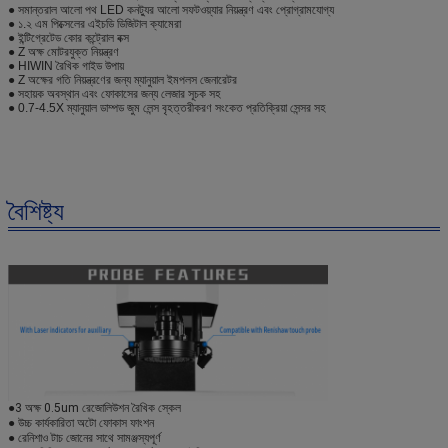
● সমান্তরাল আলো পথ LED কনট্যুর আলো সফটওয়্যার নিয়ন্ত্রণ এবং প্রোগ্রামযোগ্য
● ১.২ এম পিক্সেলের এইচডি ডিজিটাল ক্যামেরা
● ইন্টিগ্রেটেড কোর কন্ট্রোল বক্স
● Z অক্ষ মোটরযুক্ত নিয়ন্ত্রণ
● HIWIN রৈখিক গাইড উপায়
● Z অক্ষের গতি নিয়ন্ত্রণের জন্য ম্যানুয়াল ইমপলস জেনারেটর
● সহায়ক অবস্থান এবং ফোকাসের জন্য লেজার সূচক সহ
● 0.7-4.5X ম্যানুয়াল ডাম্পড জুম লেন্স বৃহত্তরীকরণ সংকেত প্রতিক্রিয়া সেন্সর সহ
বৈশিষ্ট্য
●3 অক্ষ 0.5um রেজোলিউশন রৈখিক স্কেল
● উচ্চ কার্যকারিতা অটো ফোকাস ফাংশন
● রেনিশাও টাচ জোনের সাথে সামঞ্জস্যপূর্ণ