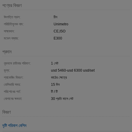
পণ্যের বিবরণ
উৎপত্তি স্থল:
চীন
পরিচিতিমুলক নাম:
Unimetro
সাক্ষ্যদান:
CE,ISO
মডেল নম্বার:
E300
প্রদান
ন্যূনতম চাহিদার পরিমাণ:
1 সেট
মূল্য:
usd 5460-usd 6300 usd/set
প্যাকেজিং বিবরণ:
কাঠের ক্ষেত্রে
ডেলিভারি সময়:
15 দিন
পরিশোধের শর্ত:
টি / টি
যোগানের ক্ষমতা:
30 প্রতি মাসে সেট
বিবরণ
দৃষ্টি পরিমাপ মেশিন