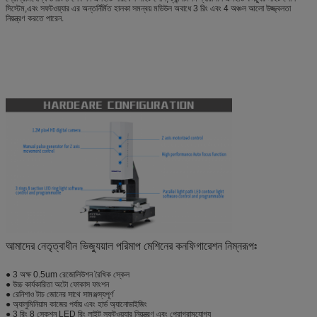
সিস্টেম,এবং সফটওয়্যার এর অন্তর্নির্মিত হালকা সমন্বয় মডিউল অবাধে 3 রিং এবং 4 অঞ্চল আলো উজ্জ্বলতা
নিয়ন্ত্রণ করতে পারেন.
আমাদের নেতৃত্বাধীন ভিজ্যুয়াল পরিমাপ মেশিনের কনফিগারেশন নিম্নরূপঃ
● 3 অক্ষ 0.5um রেজোলিউশন রৈখিক স্কেল
● উচ্চ কার্যকারিতা অটো ফোকাস ফাংশন
● রেনিশাও টাচ জোনের সাথে সামঞ্জস্যপূর্ণ
● অ্যালুমিনিয়াম কাজের পর্যায় এবং হার্ড অ্যানোডাইজিং
● 3 রিং 8 সেকশন LED রিং লাইট সফটওয়্যার নিয়ন্ত্রণ এবং প্রোগ্রামযোগ্য