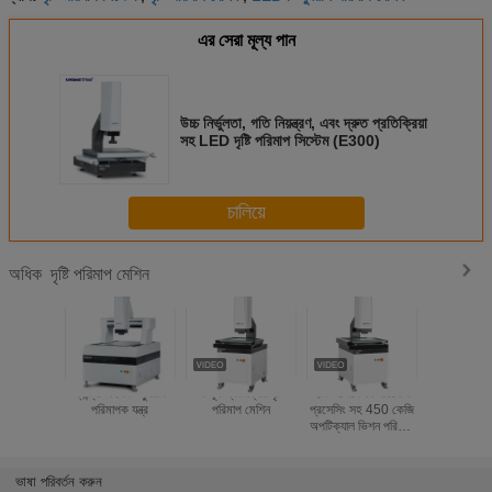
এর সেরা মূল্য পান
উচ্চ নির্ভুলতা, গতি নিয়ন্ত্রণ, এবং দ্রুত প্রতিক্রিয়া
সহ LED দৃষ্টি পরিমাপ সিস্টেম (E300)
চালিয়ে
দৃষ্টি পরিমাপ মেশিন
অধিক
গ্যান্ট্রি টাইপ ভিজ্যুয়াল
সম্পূর্ণ স্বয়ংক্রিয় দৃষ্টি
হার্ড অক্সিডেশন সারফেস
১.২এম পিক্স
পরিমাপক যন্ত্র
পরিমাপ মেশিন
প্রসেসিং সহ 450 কেজি
ডিজিটাল ক্য
অপটিক্যাল ভিশন পরিমাপ
ভিশন পরিমাপ
মেশিন
(বি30
ভাষা পরিবর্তন করুন