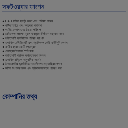
সফটওয়্যার ফাংশন
● CAD ফাইল ইনপুট করুন এবং পরিমাপ করুন
● পার্টস অ্যারে এবং ম্যাক্রো পরিমাপ
● অটো ফোকাস এবং উচ্চতা পরিমাপ
● নেভিগেশন ফাংশন দ্রুত অবস্থান নির্ধারণে সহায়তা করে
● শক্তিশালী জ্যামিতিক পরিমাপ ফাংশন
● একাধিক ডেটা রিপোর্ট এবং গ্রাফিকাল ডেটা আউটপুট ফাংশন
● নমনীয় ব্যবহারকারী প্রোগ্রাম
● রেফারেন্স উপাদান তৈরি করা
● শক্তিশালী প্রান্ত সনাক্তকরণ ফাংশন
● একাধিক বাহ্যিক আনুষাঙ্গিক সমর্থন
● উপাদানগুলির জ্যামিতিক সহনশীলতার স্বয়ংক্রিয় গণনা
● জটিল উৎপাদন দ্রুত এবং সুবিধাজনকভাবে পরিমাপ করা
কোম্পানির তথ্য