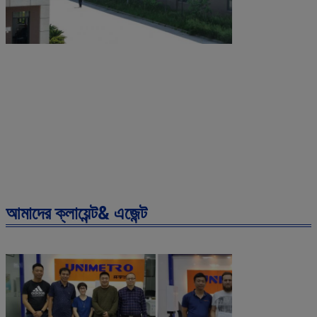
আমাদের ক্লায়েন্ট& এজেন্ট