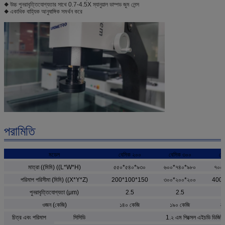
◆ উচ্চ পুনরাবৃত্তিযোগ্যতার সাথে 0.7-4.5X ম্যানুয়াল ডাম্পড জুম লেন্স
◆ একাধিক বাহ্যিক আনুষাঙ্গিক সমর্থন করে
পরামিতি
মডেল
বেসিক ২০০
বেসিক ৩০০
বে
মাত্রা ((মিমি) ((L*W*H)
৫৫০*৫৪০*৯৩০
৬০০*৭৪০*৯৮০
৭০০
পরিমাপ পরিসীমা (মিমি) ((X*Y*Z)
200*100*150
৩০০*২০০*২০০
400
পুনরাবৃত্তিযোগ্যতা (μm)
2.5
2.5
ওজন (কেজি)
১৪০ কেজি
১৯০ কেজি
২৪
চিত্র এবং পরিমাপ
সিসিডি
1.২ এম পিক্সেল এইচডি ডিজিটা