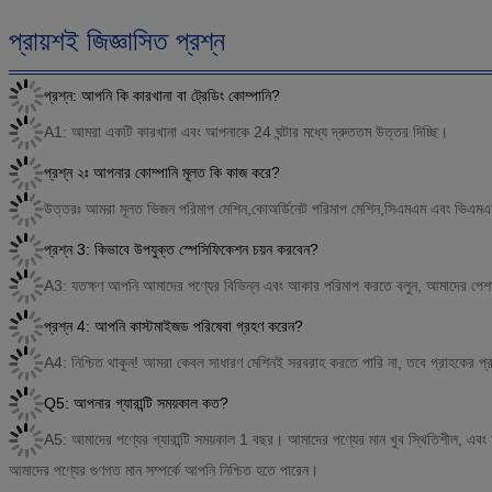
প্রায়শই জিজ্ঞাসিত প্রশ্ন
প্রশ্ন: আপনি কি কারখানা বা ট্রেডিং কোম্পানি?
A1: আমরা একটি কারখানা এবং আপনাকে 24 ঘন্টার মধ্যে দ্রুততম উত্তর দিচ্ছি।
প্রশ্ন ২ঃ আপনার কোম্পানি মূলত কি কাজ করে?
উত্তরঃ আমরা মূলত ভিজন পরিমাপ মেশিন,কোঅর্ডিনেট পরিমাপ মেশিন,সিএমএম এবং ভিএমএম ফ
প্রশ্ন 3: কিভাবে উপযুক্ত স্পেসিফিকেশন চয়ন করবেন?
A3: যতক্ষণ আপনি আমাদের পণ্যের বিভিন্ন এবং আকার পরিমাপ করতে বলুন, আমাদের পেশাদা
প্রশ্ন 4: আপনি কাস্টমাইজড পরিষেবা গ্রহণ করেন?
A4: নিশ্চিত থাকুন! আমরা কেবল সাধারণ মেশিনই সরবরাহ করতে পারি না, তবে গ্রাহকের প
Q5: আপনার গ্যারান্টি সময়কাল কত?
A5: আমাদের পণ্যের গ্যারান্টি সময়কাল 1 বছর। আমাদের পণ্যের মান খুব স্থিতিশীল, এ
আমাদের পণ্যের গুণগত মান সম্পর্কে আপনি নিশ্চিত হতে পারেন।