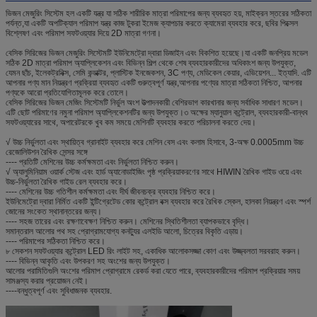
ভিজন মেজুরিং সিস্টেম হল একটি যন্ত্র যা সঠিক শারীরিক মাত্রা পরিমাপের জন্য ব্যবহৃত হয়, মাইক্রন স্তরের সঠিকতা
পর্যন্ত,যা একটি অপটিক্যাল পরিমাপ যন্ত্র কাজ টুকরা ইমেজ ক্যাপচার করতে ক্যামেরা ব্যবহার করে, ছবির পিক্সেল
বিশ্লেষণ এবং পরিমাপ সফটওয়্যার দিয়ে 2D মাত্রা গণনা।
বেসিক সিরিজের ভিজন মেজুরিং সিস্টেমটি ইউনিমেট্রো দ্বারা ডিজাইন এবং বিকশিত হয়েছে।যা একটি জনপ্রিয় মডেল
সঠিক 2D মাত্রা পরিমাপ অ্যাপ্লিকেশন এবং বিভিন্ন শিল্প থেকে শেষ ব্যবহারকারীদের অধিকাংশ জন্য উপযুক্ত,
যেমন ছাঁচ, ইলেকট্রনিক্স, সেমি কন্ডাক্টর, প্লাস্টিক ইনজেকশন, 3C পণ্য, মেডিকেল কেয়ার, এভিয়েশন... ইত্যাদি. এটি
আপনার পণ্য মান নিয়ন্ত্রণ প্রক্রিয়া ব্যবহৃত একটি গুরুত্বপূর্ণ যন্ত্র,আপনার পণ্যের মাত্রা সঠিকতা নিশ্চিত, আপনার
পণ্যকে আরো প্রতিযোগিতামূলক করে তোলে।
বেসিক সিরিজের ভিজন মেজিং সিস্টেমটি নির্ভুল অংশ উত্পাদনকারী বেশিরভাগ কারখানার জন্য সর্বাধিক সাধারণ মডেল।
এটি ছোট পরিমাণের নমুনা পরিমাপ অ্যাপ্লিকেশনটির জন্য উপযুক্ত।৩ অক্ষের ম্যানুয়াল কন্ট্রোল, ব্যবহারকারী-বান্ধব
সফটওয়্যারের সাথে, অপারেটরকে খুব কম সময়ে মেশিনটি ব্যবহার করতে পরিচালনা করতে দেয়।
√ উচ্চ নির্ভুলতা এবং স্থায়িত্ব গ্রানাইট ব্যবহার করে মেশিন বেস এবং কলাম হিসাবে, 3-অক্ষ 0.0005mm উচ্চ
রেজোলিউশন রৈখিক সেন্সর সঙ্গে
---- প্রতিটি মেশিনের উচ্চ কর্মক্ষমতা এবং নির্ভুলতা নিশ্চিত করুন।
√ অ্যালুমিনিয়াম ওয়ার্ক স্টেজ এবং হার্ড অ্যানোডাইজিং পৃষ্ঠ প্রক্রিয়াকরণের সাথে HIWIN রৈখিক গাইড ওয়ে এবং
উচ্চ-নির্ভুলতা রৈখিক গাইড রেল ব্যবহার করে।
---- মেশিনের উচ্চ গতিশীল কর্মক্ষমতা এবং দীর্ঘ জীবনচক্র ব্যবহার নিশ্চিত করে।
ইউনিমেট্রো দ্বারা নির্মিত একটি ইন্টিগ্রেটেড কোর কন্ট্রোল বক্স ব্যবহার করে রৈখিক স্কেল, হালকা নিয়ন্ত্রণ এবং স্পর্শ
জোনের সংকেত স্থানান্তরের জন্য।
---- সহজ তারের এবং রক্ষণাবেক্ষণ নিশ্চিত করুন। মেশিনের স্থিতিশীলতা ব্যাপকভাবে বৃদ্ধি।
সমান্তরাল আলোর পথ সহ প্রোগ্রামযোগ্য কনট্যুর এলইডি আলো, চিত্রের বিকৃতি এড়ায়।
---- পরিমাপের সঠিকতা নিশ্চিত করে।
৮ সেকশন সফটওয়্যার কন্ট্রোল LED রিং লাইট সহ, একাধিক আলোকসজ্জা কোণ এবং উজ্জ্বলতা সরবরাহ করুন।
---- বিভিন্ন আকৃতি এবং উপকরণ সহ অংশের জন্য উপযুক্ত।
আলোর পরামিতিগুলি অংশের পরিমাপ প্রোগ্রামে রেকর্ড করা যেতে পারে, ব্যবহারকারীদের পরিমাপ প্রক্রিয়ার সময়
সামঞ্জস্য করার প্রয়োজন নেই।
----বন্ধুত্বপূর্ণ এবং সুবিধাজনক ব্যবহার.