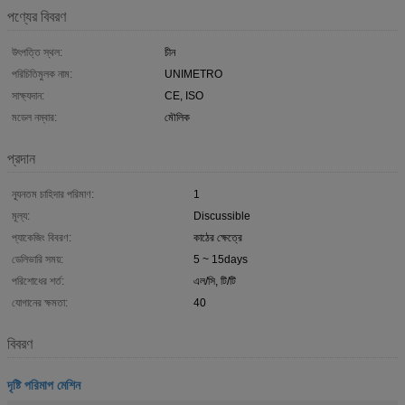
পণ্যের বিবরণ
উৎপত্তি স্থল:
চীন
পরিচিতিমুলক নাম:
UNIMETRO
সাক্ষ্যদান:
CE, ISO
মডেল নম্বার:
মৌলিক
প্রদান
ন্যূনতম চাহিদার পরিমাণ:
1
মূল্য:
Discussible
প্যাকেজিং বিবরণ:
কাঠের ক্ষেত্রে
ডেলিভারি সময়:
5 ~ 15days
পরিশোধের শর্ত:
এল/সি, টি/টি
যোগানের ক্ষমতা:
40
বিবরণ
দৃষ্টি পরিমাপ মেশিন