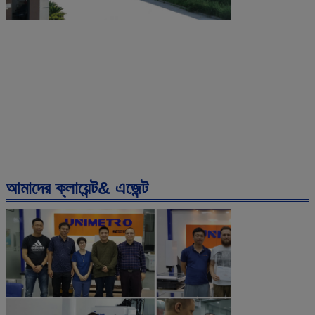
আমাদের ক্লায়েন্ট& এজেন্ট