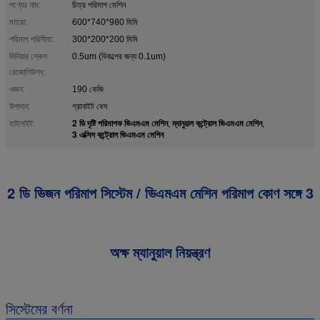
পণ্যের নাম:
চিত্র পরিমাপ মেশিন
মাত্রা:
600*740*980 মিমি
পরিমাপ পরিসীমা:
300*200*200 মিমি
লিনিয়ার স্কেল
0.5um (বিকল্পের জন্য 0.1um)
রেজোলিউশন:
ওজন:
190 কেজি
উপাদান:
গ্রানাইট বেস
2 ডি দৃষ্টি পরিমাপক ভিএমএম মেশিন
ম্যানুয়াল কন্ট্রোল ভিএমএম মেশিন
হাইলাইট:
,
,
3 এক্সিস কন্ট্রোল ভিএমএম মেশিন
2 ডি ভিজন পরিমাপ সিস্টেম / ভিএমএম মেশিন পরিমাপ কোণ সঙ্গে 3
অক্ষ ম্যানুয়াল নিয়ন্ত্রণ
সিস্টেমের বর্ণনা