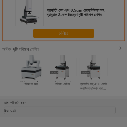
গ্রানাইট বেস এবং 0.5um রেজোলিউশন সহ
ম্যানুয়াল 3-অক্ষ নিয়ন্ত্রণ দৃষ্টি পরিমাপ মেশিন
চালিয়ে
দৃষ্টি পরিমাপ মেশিন
অধিক
গ্যান্ট্রি টাইপ ভিজ্যুয়াল
সম্পূর্ণ স্বয়ংক্রিয় দৃষ্টি
হার্ড অক্সিডেশন সারফেস
১.২এম পিক্স
পরিমাপক যন্ত্র
পরিমাপ মেশিন
প্রসেসিং সহ 450 কেজি
ডিজিটাল ক্য
অপটিক্যাল ভিশন পরিমাপ
ভিশন পরিমাপ
মেশিন
(বি30
ভাষা পরিবর্তন করুন
Bengali