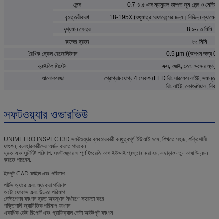
লেন্স
0.7-৪.৫ এক্স ম্যানুয়াল ডাম্পড জুম লেন্স ও মেডিক
বৃহত্তরীকরণ
18-195X (শুধুমাত্র রেফারেন্সের জন্য। বিভিন্ন ক্যামেরা
দৃশ্যমান ক্ষেত্র
8.১-১.৩ মিমি
কাজের দূরত্ব
৮০ মিমি
রৈখিক স্কেল রেজোলিউশন
0.5 μm ((অপশন জন্য 0
ড্রাইভিং সিস্টেম
এক্স, ওয়াই, জেড অক্ষের ম্যানুয়াল
আলোকসজ্জা
প্রোগ্রামযোগ্য 4 সেকশন LED রিং সারফেস লাইট, সমান্ত
রিং লাইট, কোঅক্সিয়াল, বিকল্
সফটওয়্যার ওভারভিউ
UNIMETRO INSPECT3D সফটওয়্যার ব্যবহারকারী বন্ধুত্বপূর্ণ ইউআই সঙ্গে, শিখতে সহজ, শক্তিশালী
ফাংশন, ব্যবহারকারীদের অর্জন করতে পারবেন
দ্রুত এবং সুনির্দিষ্ট পরিমাপ. সফটওয়্যার সম্পূর্ণ ইংরেজি ভাষা ইউআই প্রস্তাব করা হয়, এছাড়াও নতুন ভাষা উন্নয়ন
করতে পারবেন.
ইনপুট CAD ফাইল এবং পরিমাপ
পার্টস অ্যারে এবং ম্যাক্রো পরিমাপ
অটো ফোকাস এবং উচ্চতা পরিমাপ
নেভিগেশন ফাংশন দ্রুত অবস্থান নির্ধারণে সহায়তা করে
শক্তিশালী জ্যামিতিক পরিমাপ ফাংশন
একাধিক ডেটা রিপোর্ট এবং গ্রাফিক্যাল ডেটা আউটপুট ফাংশন