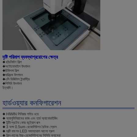
দৃষ্টি পরিমাপ ব্যবস্থা
প্রয়োগের ক্ষেত্র
◆ ছাঁচনির্মাণ শিল্প
◆
অটোমোবাইল উৎপাদন
◆
চিকিৎসা শিল্প
◆
যান্ত্রিক উৎপাদন
◆
৩সি ডিজিটাল ইন্ডাস্ট্রি
◆
পিসিবি উৎপাদন
ইত্যাদি।
হার্ডওয়্যার কনফিগারেশন
◆ HIWIN লিনিয়ার গাইড ওয়ে
◆ অ্যালুমিনিয়ামের কাজ এবং হার্ড অ্যানোডাইজিং
◆ ইন্টিগ্রেটেড কোর কন্ট্রোল বক্স
◆ 3 অক্ষ 0.5um রেজোলিউশন রৈখিক স্কেল
◆ মাল্টি ফাংশন LED সমান্তরাল আলো গ্রুপ
◆ শিল্প-মানের উচ্চ-রেজোলিউশনের সিসিডি ক্যামেরা